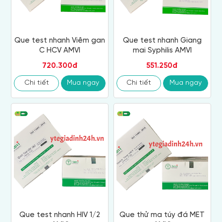
Que test nhanh Viêm gan
Que test nhanh Giang
C HCV AMVI
mai Syphilis AMVI
720.300đ
551.250đ
Chi tiết
Mua ngay
Chi tiết
Mua ngay
Que test nhanh HIV 1/2
Que thử ma túy đá MET