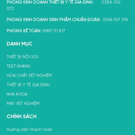
PHÒNG KINH DOANH THIẾT BỊ Y TẾ GIA ĐÌNH:
0388 092
072
PHÒNG KINH DOANH SINH PHẨM CHUẨN ĐOÁN:
0906 957 318
PHÒNG KẾ TOÁN:
0989 111 817
DANH MỤC
THIẾT BỊ NỘI SOI
TEST NHANH
HÓA CHẤT XÉT NGHIỆM
THIẾT BỊ Y TẾ GIA ĐÌNH
NHA KHOA
MÁY XÉT NGHIỆM
CHÍNH SÁCH
Hướng dẫn thanh toán