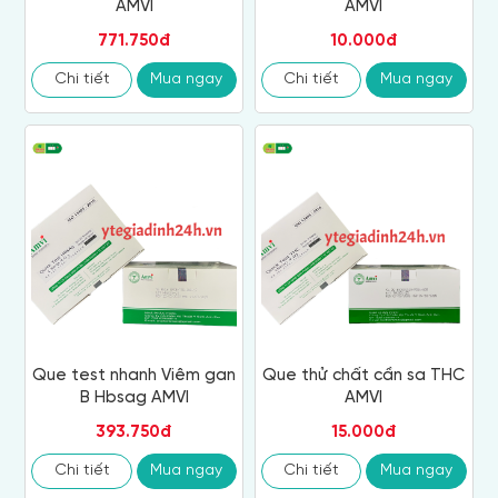
AMVI
AMVI
771.750đ
10.000đ
Chi tiết
Mua ngay
Chi tiết
Mua ngay
Que test nhanh Viêm gan
Que thử chất cần sa THC
B Hbsag AMVI
AMVI
393.750đ
15.000đ
Chi tiết
Mua ngay
Chi tiết
Mua ngay