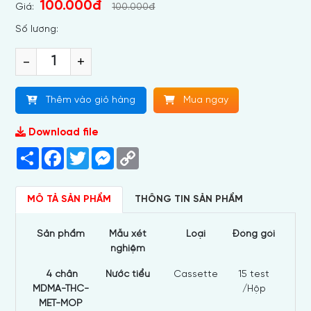
100.000đ
Giá:
100.000đ
Số lương:
-
+
Thêm vào giỏ hàng
Mua ngay
Download file
Share
Facebook
Twitter
Messenger
Copy
Link
MÔ TẢ SẢN PHẨM
THÔNG TIN SẢN PHẨM
S
ả
n ph
ẩ
m
M
ẫ
u x
é
t
Lo
ạ
i
Đ
ó
ng g
ó
i
nghi
ệ
m
4 chân
Nước tiểu
Cassette
15 test
MDMA-THC-
/Hộp
MET-MOP