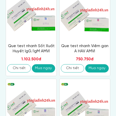
Que test nhanh Sốt Xuất
Que test nhanh Viêm gan
Huyết IgG/IgM AMVI
A HAV AMVI
1.102.500đ
750.750đ
Chi tiết
Mua ngay
Chi tiết
Mua ngay