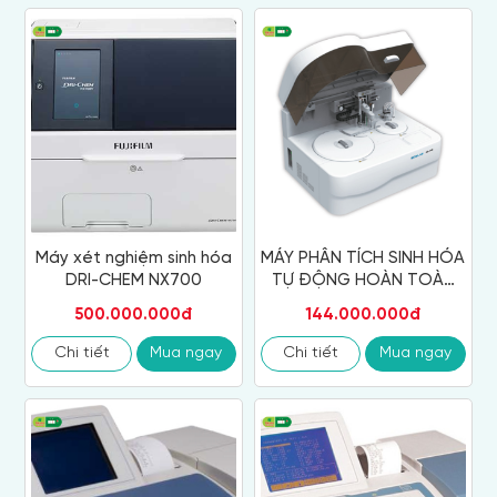
Máy xét nghiệm sinh hóa
MÁY PHÂN TÍCH SINH HÓA
DRI-CHEM NX700
TỰ ĐỘNG HOÀN TOÀN
AS-160
500.000.000đ
144.000.000đ
Chi tiết
Mua ngay
Chi tiết
Mua ngay