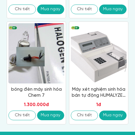
Chi tiết
Mua ngay
Chi tiết
Mua ngay
bóng đèn máy sinh hóa
Máy xét nghiệm sinh hóa
Chem 7
bán tự động HUMALYZER
2000
1.300.000đ
1đ
Chi tiết
Mua ngay
Chi tiết
Mua ngay