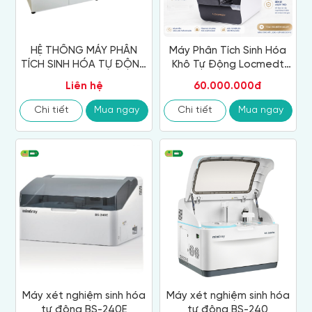
HỆ THỐNG MÁY PHÂN
Máy Phân Tích Sinh Hóa
TÍCH SINH HÓA TỰ ĐỘNG
Khô Tự Động Locmedt
DxC 700 AU
LOC - 200
Liên hệ
60.000.000đ
Chi tiết
Mua ngay
Chi tiết
Mua ngay
Máy xét nghiệm sinh hóa
Máy xét nghiệm sinh hóa
tự động BS-240E
tự động BS-240