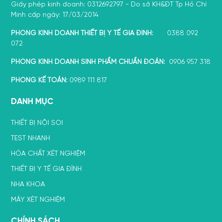
Giấy phép kinh doanh: 0312692797 - Do sở KH&ĐT Tp Hồ Chí
Minh cấp ngày: 17/03/2014
PHÒNG KINH DOANH THIẾT BỊ Y TẾ GIA ĐÌNH:
0388 092
072
PHÒNG KINH DOANH SINH PHẨM CHUẨN ĐOÁN:
0906 957 318
PHÒNG KẾ TOÁN:
0989 111 817
DANH MỤC
THIẾT BỊ NỘI SOI
TEST NHANH
HÓA CHẤT XÉT NGHIỆM
THIẾT BỊ Y TẾ GIA ĐÌNH
NHA KHOA
MÁY XÉT NGHIỆM
CHÍNH SÁCH