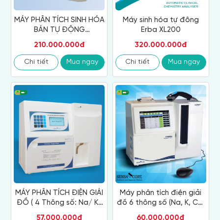
MÁY PHÂN TÍCH SINH HÓA
Máy sinh hóa tự đông
BÁN TỰ ĐỘNG
Erba XL200
HumaLyzer 4000
210.000.000đ
320.000.000đ
Chi tiết
Mua ngay
Chi tiết
Mua ngay
MÁY PHÂN TÍCH ĐIỆN GIẢI
Máy phân tích điện giải
ĐỒ ( 4 Thông số: Na/ K/
đồ 6 thông số (Na, K, Ca,
iCa/ Cl)
pH, Cl, Li)
57.000.000đ
60.000.000đ