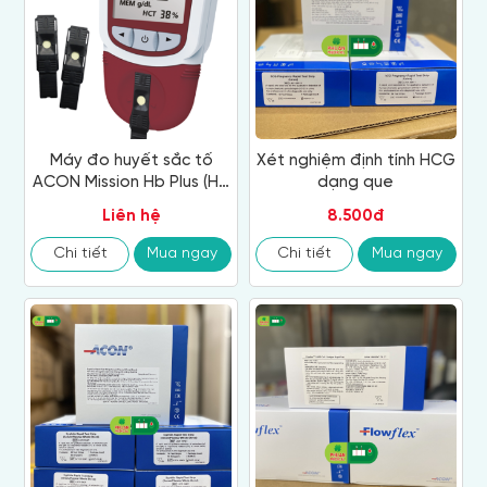
Máy đo huyết sắc tố
Xét nghiệm định tính HCG
ACON Mission Hb Plus (Hb
dạng que
& HCT)
Liên hệ
8.500đ
Chi tiết
Mua ngay
Chi tiết
Mua ngay