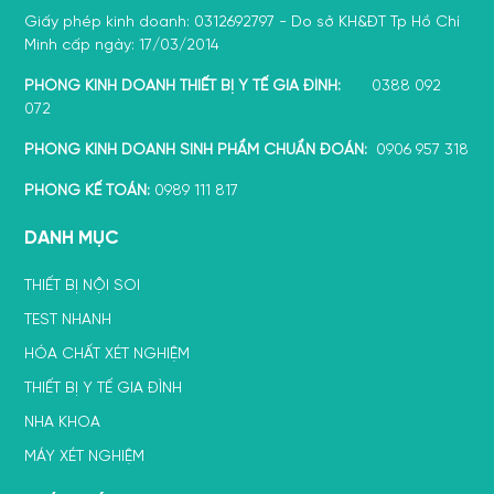
Giấy phép kinh doanh: 0312692797 - Do sở KH&ĐT Tp Hồ Chí
Minh cấp ngày: 17/03/2014
PHÒNG KINH DOANH THIẾT BỊ Y TẾ GIA ĐÌNH:
0388 092
072
PHÒNG KINH DOANH SINH PHẨM CHUẨN ĐOÁN:
0906 957 318
PHÒNG KẾ TOÁN:
0989 111 817
DANH MỤC
THIẾT BỊ NỘI SOI
TEST NHANH
HÓA CHẤT XÉT NGHIỆM
THIẾT BỊ Y TẾ GIA ĐÌNH
NHA KHOA
MÁY XÉT NGHIỆM