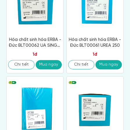
Hóa chất sinh hóa ERBA -
Hóa chất sinh hóa ERBA -
Đức BLT00062 UA SINGLE
Đức BLT00061 UREA 250
200
1đ
1đ
Chi tiết
Mua ngay
Chi tiết
Mua ngay