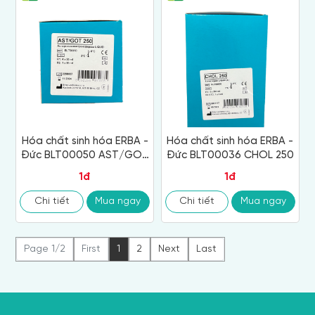
Hóa chất sinh hóa ERBA -
Hóa chất sinh hóa ERBA -
Đức BLT00050 AST/GOT
Đức BLT00036 CHOL 250
250
1đ
1đ
Chi tiết
Mua ngay
Chi tiết
Mua ngay
Page 1/2
First
1
2
Next
Last