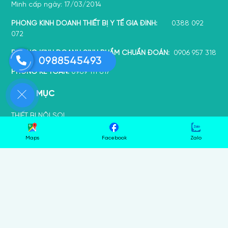
Minh cấp ngày: 17/03/2014
PHÒNG KINH DOANH THIẾT BỊ Y TẾ GIA ĐÌNH:
0388 092
072
PHÒNG KINH DOANH SINH PHẨM CHUẨN ĐOÁN:
0906 957 318
0988545493
PHÒNG KẾ TOÁN:
0989 111 817
DANH MỤC
THIẾT BỊ NỘI SOI
TEST NHANH
Maps
Facebook
Zalo
HÓA CHẤT XÉT NGHIỆM
THIẾT BỊ Y TẾ GIA ĐÌNH
NHA KHOA
MÁY XÉT NGHIỆM
CHÍNH SÁCH