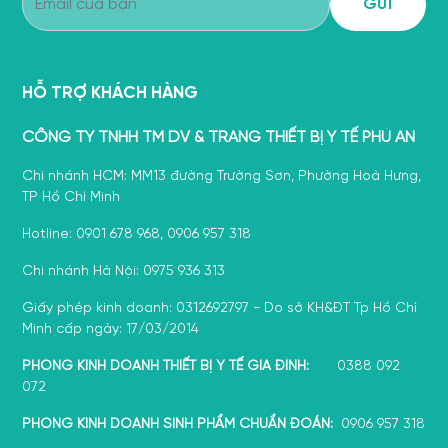
HỖ TRỢ KHÁCH HÀNG
CÔNG TY TNHH TM DV & TRANG THIẾT BỊ Y TẾ PHÚ AN
Chi nhánh HCM: MM13 đường Trường Sơn, Phường Hoà Hưng,
TP Hồ Chí Minh
Hotline: 0901 678 968, 0906 957 318
Chi nhánh Hà Nội: 0975 936 313
Giấy phép kinh doanh: 0312692797 - Do sở KH&ĐT Tp Hồ Chí
Minh cấp ngày: 17/03/2014
PHÒNG KINH DOANH THIẾT BỊ Y TẾ GIA ĐÌNH:
0388 092
072
PHÒNG KINH DOANH SINH PHẨM CHUẨN ĐOÁN:
0906 957 318