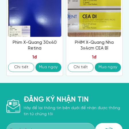
Phim X-Quang 30x40
PHIM X-Quang Nha
Retina
3x4cm CEA Bỉ
1đ
1đ
Chi tiết
Mua ngay
Chi tiết
Mua ngay
ĐĂNG KÝ NHẬN TIN
Hãy để lại thông tin bên dưới để nhận được thông
tin từ chúng tôi