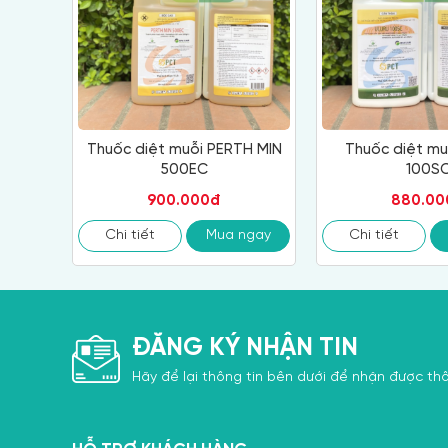
Thuốc diệt muỗi PERTH MIN
Thuốc diệt mu
500EC
100S
900.000đ
880.00
Chi tiết
Mua ngay
Chi tiết
ĐĂNG KÝ NHẬN TIN
Hãy để lại thông tin bên dưới để nhận được thô