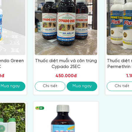
Fendo Green
Thuốc diệt muỗi và côn trùng
Thuốc diệt 
C
Cypado 25EC
Permethrin 
chính hãn
0đ
450.000đ
1.
Mua ngay
Chi tiết
Mua ngay
Chi tiết