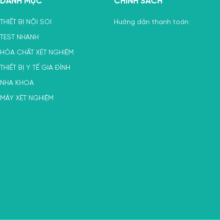
DANH MỤC
CHÍNH SÁCH
THIẾT BỊ NỘI SOI
Hướng dẫn thanh toán
TEST NHANH
HÓA CHẤT XÉT NGHIỆM
THIẾT BỊ Y TẾ GIA ĐÌNH
NHA KHOA
MÁY XÉT NGHIỆM