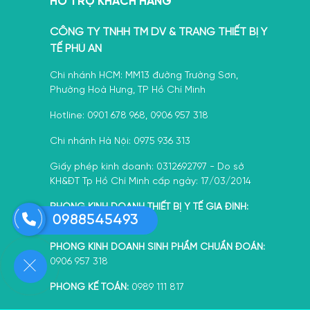
HỖ TRỢ KHÁCH HÀNG
CÔNG TY TNHH TM DV & TRANG THIẾT BỊ Y
TẾ PHÚ AN
Chi nhánh HCM: MM13 đường Trường Sơn,
Phường Hoà Hưng, TP Hồ Chí Minh
Hotline: 0901 678 968, 0906 957 318
Chi nhánh Hà Nội: 0975 936 313
Giấy phép kinh doanh: 0312692797 - Do sở
KH&ĐT Tp Hồ Chí Minh cấp ngày: 17/03/2014
PHÒNG KINH DOANH THIẾT BỊ Y TẾ GIA ĐÌNH:
0988545493
0388 092 072
PHÒNG KINH DOANH SINH PHẨM CHUẨN ĐOÁN:
0906 957 318
PHÒNG KẾ TOÁN:
0989 111 817