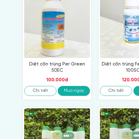
Diệt côn trùng Per Green
Diệt côn trùng 
50EC
100S
100.000đ
120.00
Chi tiết
Mua ngay
Chi tiết