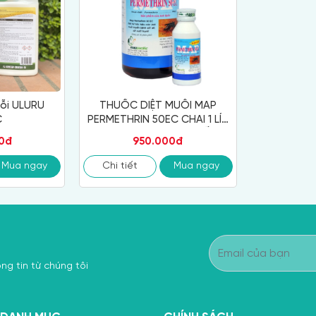
ỗi ULURU
THUỐC DIỆT MUỖI MAP
C
PERMETHRIN 50EC CHAI 1 LÍT
LIÊN DOANH ANH QUỐC
0đ
950.000đ
Mua ngay
Chi tiết
Mua ngay
ng tin từ chúng tôi