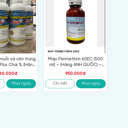
muỗi và côn trùng
Map Permethrin 60EC (500
Plus Chai 1L (Hàng
ml) – (Hàng ANH QUỐC) –
g Nhập khẩu Anh
Thuốc diệt muỗi và côn trùng
180.000đ
950.000đ
Quốc)
Mua ngay
Chi tiết
Mua ngay