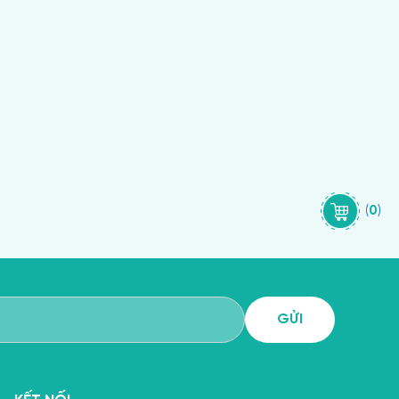
(
0
)