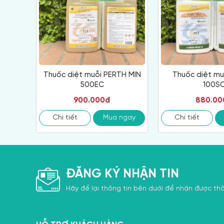
Thuốc diệt muỗi PERTH MIN
Thuốc diệt mu
500EC
100S
900.000đ
880.00
Chi tiết
Mua ngay
Chi tiết
ĐĂNG KÝ NHẬN TIN
Hãy để lại thông tin bên dưới để nhận được thô