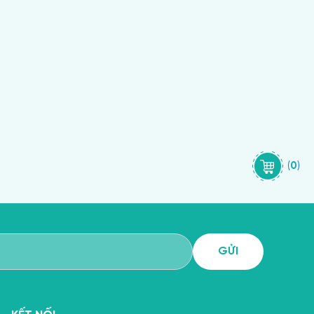
(
0
)