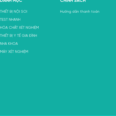
DANH MỤC
CHÍNH SÁCH
THIẾT BỊ NỘI SOI
Hướng dẫn thanh toán
TEST NHANH
HÓA CHẤT XÉT NGHIỆM
THIẾT BỊ Y TẾ GIA ĐÌNH
NHA KHOA
MÁY XÉT NGHIỆM