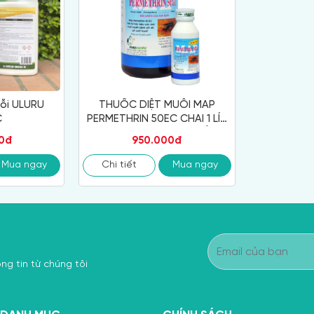
ỗi ULURU
THUỐC DIỆT MUỖI MAP
C
PERMETHRIN 50EC CHAI 1 LÍT
LIÊN DOANH ANH QUỐC
0đ
950.000đ
Mua ngay
Chi tiết
Mua ngay
ng tin từ chúng tôi