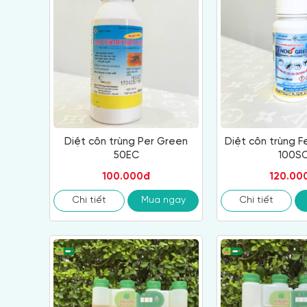
Diệt côn trùng Per Green
Diệt côn trùng 
50EC
100S
100.000đ
120.00
Chi tiết
Mua ngay
Chi tiết