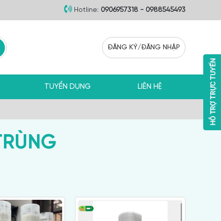
Hotline:
0906957318 - 0988545493
ĐĂNG KÝ
/
ĐĂNG NHẬP
TUYỂN DỤNG
LIÊN HỆ
TRÙNG