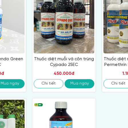
Fendo Green
Thuốc diệt muỗi và côn trùng
Thuốc diệt 
C
Cypado 25EC
Permethrin 
chính hãn
0đ
450.000đ
1.
Mua ngay
Chi tiết
Mua ngay
Chi tiết