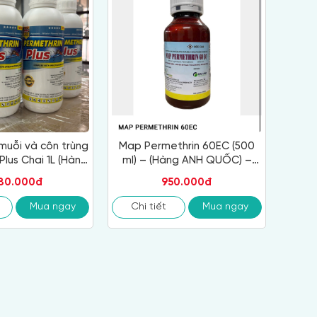
muỗi và côn trùng
Map Permethrin 60EC (500
Plus Chai 1L (Hàng
ml) – (Hàng ANH QUỐC) –
g Nhập khẩu Anh
Thuốc diệt muỗi và côn trùng
180.000đ
950.000đ
Quốc)
Mua ngay
Chi tiết
Mua ngay