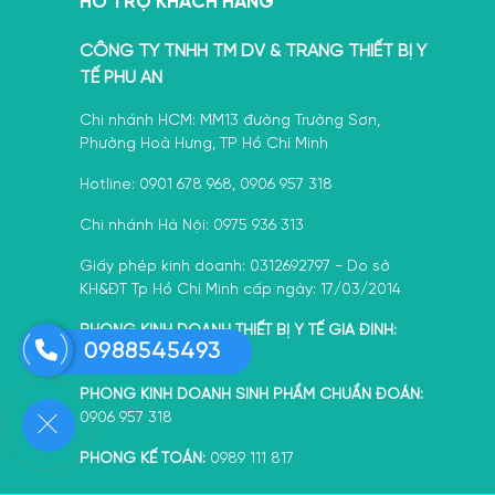
HỖ TRỢ KHÁCH HÀNG
CÔNG TY TNHH TM DV & TRANG THIẾT BỊ Y
TẾ PHÚ AN
Chi nhánh HCM: MM13 đường Trường Sơn,
Phường Hoà Hưng, TP Hồ Chí Minh
Hotline: 0901 678 968, 0906 957 318
Chi nhánh Hà Nội: 0975 936 313
Giấy phép kinh doanh: 0312692797 - Do sở
KH&ĐT Tp Hồ Chí Minh cấp ngày: 17/03/2014
PHÒNG KINH DOANH THIẾT BỊ Y TẾ GIA ĐÌNH:
0988545493
0388 092 072
PHÒNG KINH DOANH SINH PHẨM CHUẨN ĐOÁN:
0906 957 318
PHÒNG KẾ TOÁN:
0989 111 817