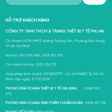
HỖ TRỢ KHÁCH HÀNG
CÔNG TY TNHH TM DV & TRANG THIẾT BỊ Y TẾ PHÚ AN
Chi nhánh HCM: MM13 đường Trường Sơn, Phường Hoà Hưng,
TP Hồ Chí Minh
Hotline: 0901 678 968, 0906 957 318
Chi nhánh Hà Nội: 0975 936 313
Giấy phép kinh doanh: 0312692797 - Do sở KH&ĐT Tp Hồ Chí
Minh cấp ngày: 17/03/2014
PHÒNG KINH DOANH THIẾT BỊ Y TẾ GIA ĐÌNH:
0388 092
072
PHÒNG KINH DOANH SINH PHẨM CHUẨN ĐOÁN:
0906 957 318