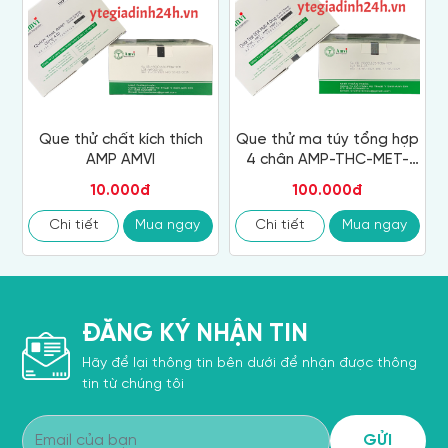
Que thử chất kích thích
Que thử ma túy tổng hợp
AMP AMVI
4 chân AMP-THC-MET-
MOP AMVI
10.000đ
100.000đ
Chi tiết
Mua ngay
Chi tiết
Mua ngay
ĐĂNG KÝ NHẬN TIN
Hãy để lại thông tin bên dưới để nhận được thông
tin từ chúng tôi