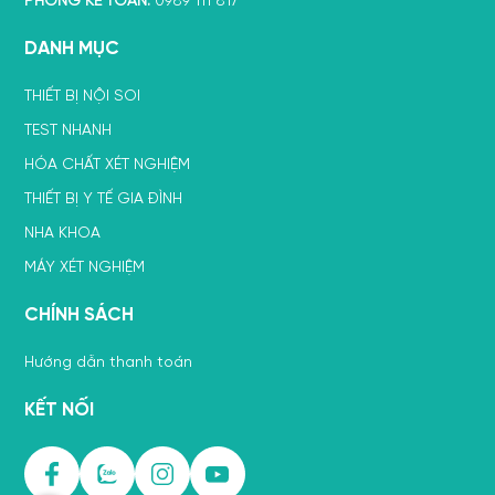
PHÒNG KẾ TOÁN:
0989 111 817
DANH MỤC
THIẾT BỊ NỘI SOI
TEST NHANH
HÓA CHẤT XÉT NGHIỆM
THIẾT BỊ Y TẾ GIA ĐÌNH
NHA KHOA
MÁY XÉT NGHIỆM
CHÍNH SÁCH
Hướng dẫn thanh toán
KẾT NỐI