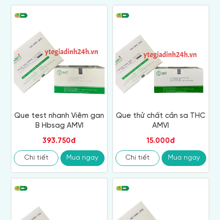
Que test nhanh Viêm gan
Que thử chất cần sa THC
B Hbsag AMVI
AMVI
393.750đ
15.000đ
Chi tiết
Mua ngay
Chi tiết
Mua ngay