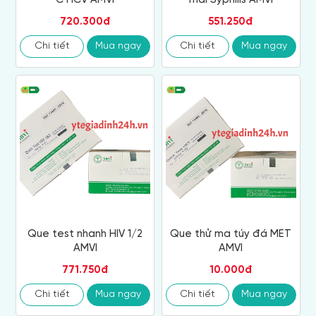
720.300đ
551.250đ
Chi tiết
Mua ngay
Chi tiết
Mua ngay
Que test nhanh HIV 1/2
Que thử ma túy đá MET
AMVI
AMVI
771.750đ
10.000đ
Chi tiết
Mua ngay
Chi tiết
Mua ngay