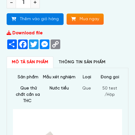
-
+
Thêm vào giỏ hàng
Mua ngay
Download file
Share
Facebook
Twitter
Messenger
Copy
Link
MÔ TẢ SẢN PHẨM
THÔNG TIN SẢN PHẨM
S
ả
n ph
ẩ
m
M
ẫ
u x
é
t nghi
ệ
m
Lo
ạ
i
Đ
ó
ng g
ó
i
Que thử
Nước tiểu
Que
50 test
chất cần sa
/Hộp
THC