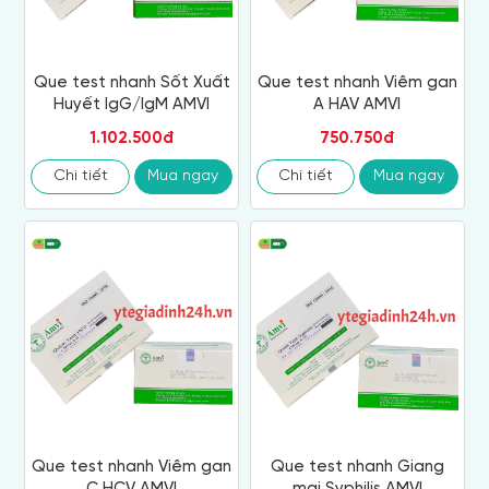
Que test nhanh Sốt Xuất
Que test nhanh Viêm gan
Huyết IgG/IgM AMVI
A HAV AMVI
1.102.500đ
750.750đ
Chi tiết
Mua ngay
Chi tiết
Mua ngay
Que test nhanh Viêm gan
Que test nhanh Giang
C HCV AMVI
mai Syphilis AMVI