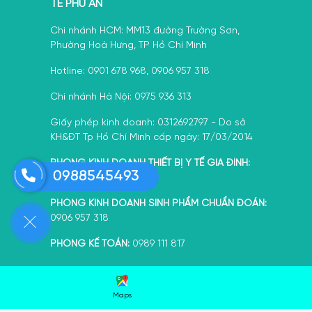
TẾ PHÚ AN
Chi nhánh HCM: MM13 đường Trường Sơn,
Phường Hoà Hưng, TP Hồ Chí Minh
Hotline: 0901 678 968, 0906 957 318
Chi nhánh Hà Nội: 0975 936 313
Giấy phép kinh doanh: 0312692797 - Do sở
KH&ĐT Tp Hồ Chí Minh cấp ngày: 17/03/2014
PHÒNG KINH DOANH THIẾT BỊ Y TẾ GIA ĐÌNH:
0988545493
0388 092 072
PHÒNG KINH DOANH SINH PHẨM CHUẨN ĐOÁN:
0906 957 318
PHÒNG KẾ TOÁN:
0989 111 817
Maps