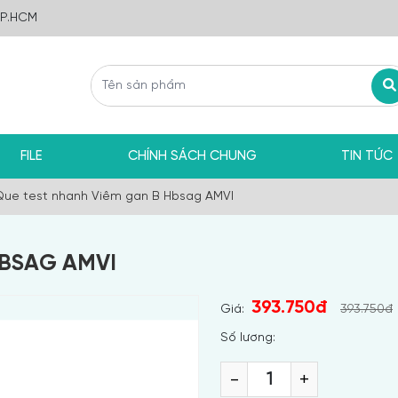
TP.HCM
FILE
CHÍNH SÁCH CHUNG
TIN TỨC
Que test nhanh Viêm gan B Hbsag AMVI
HBSAG AMVI
393.750đ
Giá:
393.750đ
Số lương:
-
+