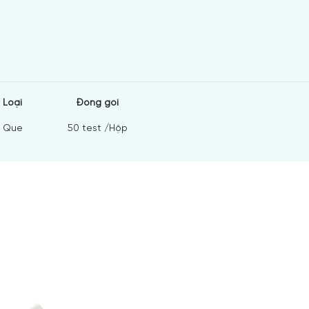
Lo
ạ
i
Đ
ó
ng g
ó
i
Que
50 test /Hộp