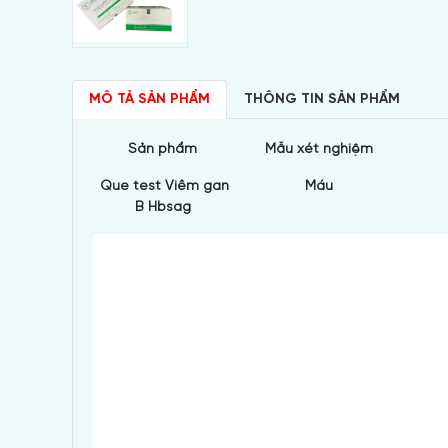
MÔ TẢ SẢN PHẨM
THÔNG TIN SẢN PHẨM
S
ả
n ph
ẩ
m
M
ẫ
u x
é
t nghi
ệ
m
Que test Viêm gan
Máu
B Hbsag