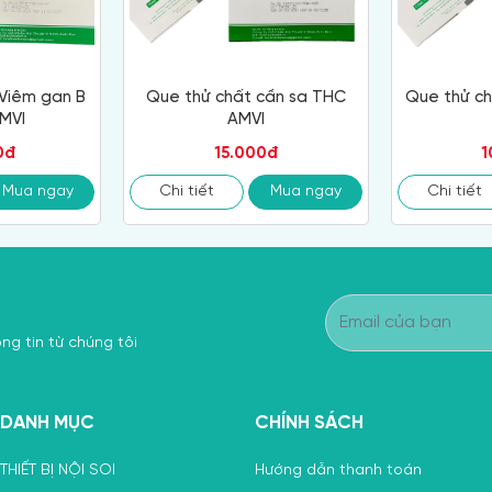
Viêm gan B
Que thử chất cần sa THC
Que thử ch
MVI
AMVI
0đ
15.000đ
1
Mua ngay
Chi tiết
Mua ngay
Chi tiết
ng tin từ chúng tôi
DANH MỤC
CHÍNH SÁCH
THIẾT BỊ NỘI SOI
Hướng dẫn thanh toán