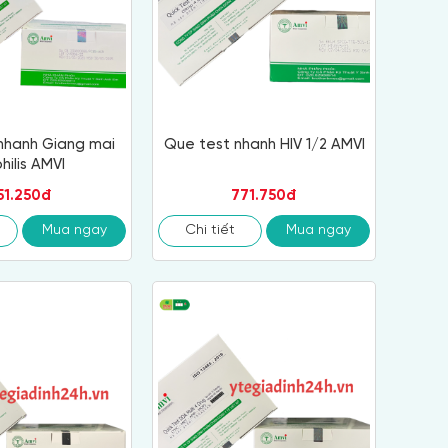
nhanh Giang mai
Que test nhanh HIV 1/2 AMVI
hilis AMVI
51.250đ
771.750đ
Mua ngay
Chi tiết
Mua ngay