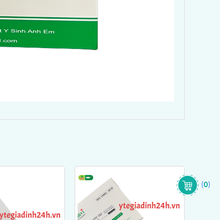
(
0
)