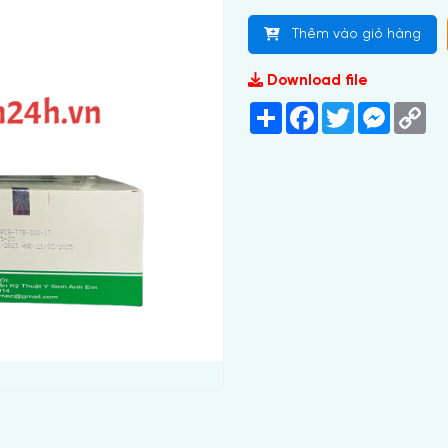
Thêm vào giỏ hàng
Download file
Share
Facebook
Twitter
Messeng
Co
Lin