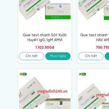
Que test nhanh Sốt Xuất
Que test nhanh 
Huyết IgG/IgM AMVI
HAV AM
1.102.500đ
750.75
Chi tiết
Mua ngay
Chi tiết