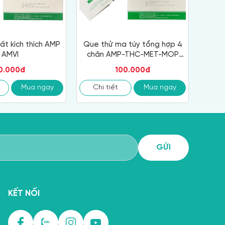
ất kích thích AMP
Que thử ma túy tổng hợp 4
AMVI
chân AMP-THC-MET-MOP
AMVI
0.000đ
100.000đ
Mua ngay
Chi tiết
Mua ngay
KẾT NỐI