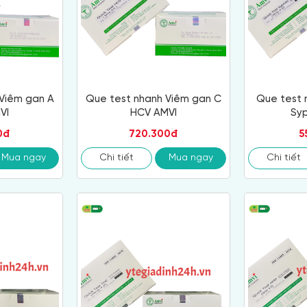
Viêm gan A
Que test nhanh Viêm gan C
Que test 
VI
HCV AMVI
Syp
0đ
720.300đ
5
Mua ngay
Chi tiết
Mua ngay
Chi tiết