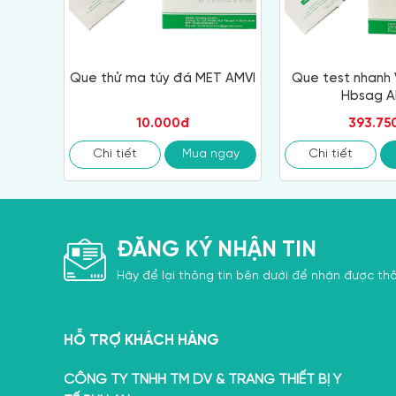
Que thử ma túy đá MET AMVI
Que test nhanh 
Hbsag A
10.000đ
393.75
Chi tiết
Mua ngay
Chi tiết
ĐĂNG KÝ NHẬN TIN
Hãy để lại thông tin bên dưới để nhận được thô
HỖ TRỢ KHÁCH HÀNG
CÔNG TY TNHH TM DV & TRANG THIẾT BỊ Y