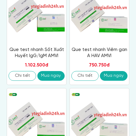
Que test nhanh Sốt Xuất
Que test nhanh Viêm gan
Huyết IgG/IgM AMVI
A HAV AMVI
1.102.500đ
750.750đ
Chi tiết
Mua ngay
Chi tiết
Mua ngay