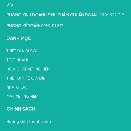
072
PHÒNG KINH DOANH SINH PHẨM CHUẨN ĐOÁN:
0906 957 318
PHÒNG KẾ TOÁN:
0989 111 817
DANH MỤC
THIẾT BỊ NỘI SOI
TEST NHANH
HÓA CHẤT XÉT NGHIỆM
THIẾT BỊ Y TẾ GIA ĐÌNH
NHA KHOA
MÁY XÉT NGHIỆM
CHÍNH SÁCH
Hướng dẫn thanh toán