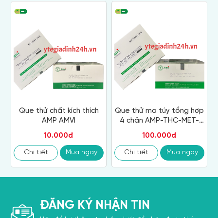
Que thử chất kích thích
Que thử ma túy tổng hợp
AMP AMVI
4 chân AMP-THC-MET-
MOP AMVI
10.000đ
100.000đ
Chi tiết
Mua ngay
Chi tiết
Mua ngay
ĐĂNG KÝ NHẬN TIN