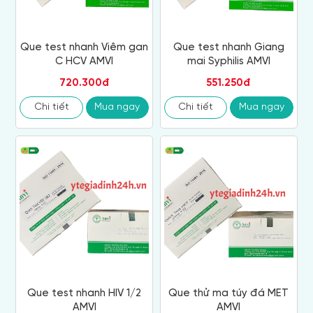
Que test nhanh Viêm gan
Que test nhanh Giang
C HCV AMVI
mai Syphilis AMVI
720.300đ
551.250đ
Chi tiết
Mua ngay
Chi tiết
Mua ngay
Que test nhanh HIV 1/2
Que thử ma túy đá MET
AMVI
AMVI