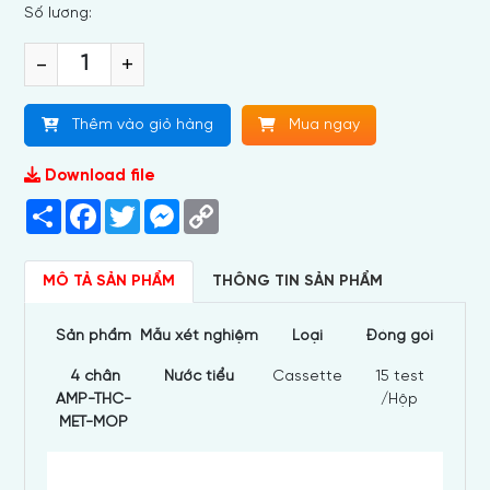
Số lương:
-
+
Thêm vào giỏ hàng
Mua ngay
Download file
Share
Facebook
Twitter
Messenger
Copy
Link
MÔ TẢ SẢN PHẨM
THÔNG TIN SẢN PHẨM
S
ả
n ph
ẩ
m
M
ẫ
u x
é
t nghi
ệ
m
Lo
ạ
i
Đ
ó
ng g
ó
i
4 chân
Nước tiểu
Cassette
15 test
AMP-THC-
/Hộp
MET-MOP