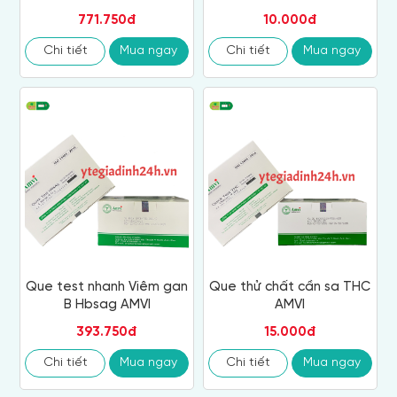
771.750đ
10.000đ
Chi tiết
Mua ngay
Chi tiết
Mua ngay
Que test nhanh Viêm gan
Que thử chất cần sa THC
B Hbsag AMVI
AMVI
393.750đ
15.000đ
Chi tiết
Mua ngay
Chi tiết
Mua ngay