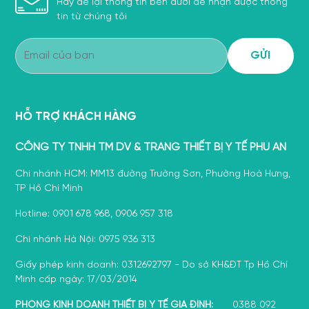
Hãy để lại thông tin bên dưới để nhận được thông
tin từ chúng tôi
HỖ TRỢ KHÁCH HÀNG
CÔNG TY TNHH TM DV & TRANG THIẾT BỊ Y TẾ PHÚ AN
Chi nhánh HCM: MM13 đường Trường Sơn, Phường Hoà Hưng,
TP Hồ Chí Minh
Hotline: 0901 678 968, 0906 957 318
Chi nhánh Hà Nội: 0975 936 313
Giấy phép kinh doanh: 0312692797 - Do sở KH&ĐT Tp Hồ Chí
Minh cấp ngày: 17/03/2014
PHÒNG KINH DOANH THIẾT BỊ Y TẾ GIA ĐÌNH:
0388 092