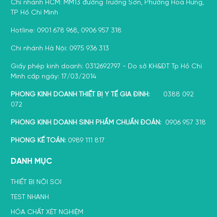
Chi nhánh HCM: MM13 đường Trường Sơn, Phường Hoà Hưng,
TP Hồ Chí Minh
Hotline: 0901 678 968, 0906 957 318
Chi nhánh Hà Nội: 0975 936 313
Giấy phép kinh doanh: 0312692797 - Do sở KH&ĐT Tp Hồ Chí
Minh cấp ngày: 17/03/2014
PHÒNG KINH DOANH THIẾT BỊ Y TẾ GIA ĐÌNH:
0388 092
072
PHÒNG KINH DOANH SINH PHẨM CHUẨN ĐOÁN:
0906 957 318
PHÒNG KẾ TOÁN:
0989 111 817
DANH MỤC
THIẾT BỊ NỘI SOI
TEST NHANH
HÓA CHẤT XÉT NGHIỆM