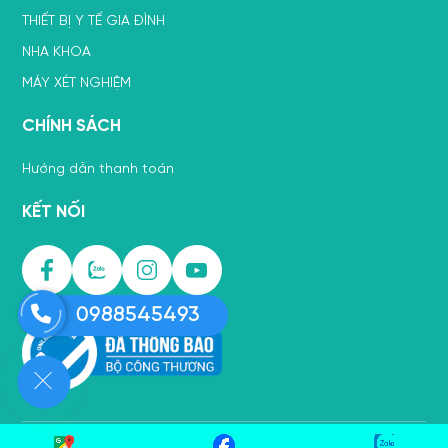
THIẾT BỊ Y TẾ GIA ĐÌNH
NHA KHOA
MÁY XÉT NGHIỆM
CHÍNH SÁCH
Hướng dẫn thanh toán
KẾT NỐI
0988545493