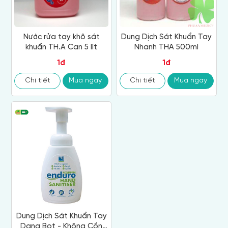
Nước rửa tay khô sát
Dung Dịch Sát Khuẩn Tay
khuẩn TH.A Can 5 lít
Nhanh THA 500ml
1đ
1đ
Chi tiết
Mua ngay
Chi tiết
Mua ngay
Dung Dịch Sát Khuẩn Tay
Dạng Bọt - Không Cồn