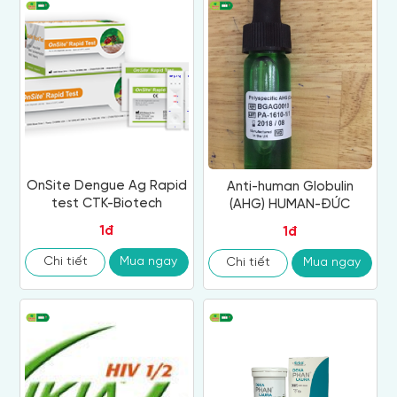
OnSite Dengue Ag Rapid
Anti-human Globulin
test CTK-Biotech
(AHG) HUMAN-ĐỨC
1đ
1đ
Chi tiết
Mua ngay
Chi tiết
Mua ngay