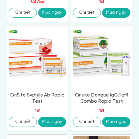
7.875đ
1đ
Chi tiết
Mua ngay
Chi tiết
Mua ngay
OnSite Syphilis Ab Rapid
Onsite Dengue IgG/IgM
Test
Combo Rapid Test
1đ
1đ
Chi tiết
Mua ngay
Chi tiết
Mua ngay