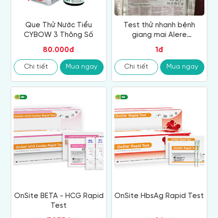
Que Thử Nước Tiểu
Test thử nhanh bệnh
CYBOW 3 Thông Số
giang mai Alere
Determine SYPHILIS TP
80.000đ
1đ
Chi tiết
Mua ngay
Chi tiết
Mua ngay
OnSite BETA - HCG Rapid
OnSite HbsAg Rapid Test
Test