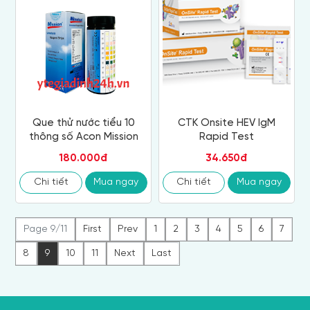
CTK Onsite HEV IgM
Que thử nước tiểu 10
Rapid Test
thông số Acon Mission
34.650đ
180.000đ
Chi tiết
Mua ngay
Chi tiết
Mua ngay
Page 9/11
First
Prev
1
2
3
4
5
6
7
8
9
10
11
Next
Last