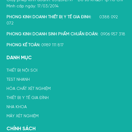
Giấy phép kinh doanh: 0312692797 - Do sở KH&ĐT Tp Hồ Chí
Minh cấp ngày: 17/03/2014
PHÒNG KINH DOANH THIẾT BỊ Y TẾ GIA ĐÌNH:
0388 092
072
PHÒNG KINH DOANH SINH PHẨM CHUẨN ĐOÁN:
0906 957 318
PHÒNG KẾ TOÁN:
0989 111 817
DANH MỤC
THIẾT BỊ NỘI SOI
TEST NHANH
HÓA CHẤT XÉT NGHIỆM
THIẾT BỊ Y TẾ GIA ĐÌNH
NHA KHOA
MÁY XÉT NGHIỆM
CHÍNH SÁCH