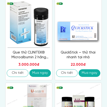
Que thử CLINITEK®
QuickStick – thử thai
Microalbumin 2 hãng
nhanh tại nhà
Siemens (Siemens Clinitek
3.000.000đ
22.000đ
Microalbumin 2 Reagent
Strips)
Chi tiết
Mua ngay
Chi tiết
Mua ngay