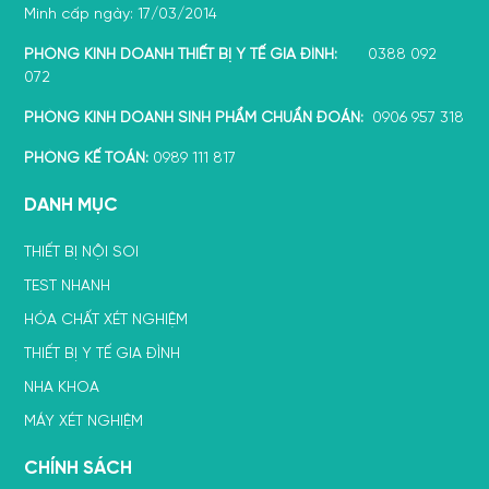
Minh cấp ngày: 17/03/2014
PHÒNG KINH DOANH THIẾT BỊ Y TẾ GIA ĐÌNH:
0388 092
072
PHÒNG KINH DOANH SINH PHẨM CHUẨN ĐOÁN:
0906 957 318
PHÒNG KẾ TOÁN:
0989 111 817
DANH MỤC
THIẾT BỊ NỘI SOI
TEST NHANH
HÓA CHẤT XÉT NGHIỆM
THIẾT BỊ Y TẾ GIA ĐÌNH
NHA KHOA
MÁY XÉT NGHIỆM
CHÍNH SÁCH