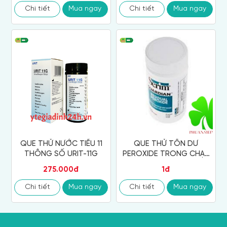
Chi tiết
Mua ngay
Chi tiết
Mua ngay
QUE THỬ NƯỚC TIỂU 11
QUE THỬ TỒN DƯ
THÔNG SỐ URIT-11G
PEROXIDE TRONG CHẠY
THẬN NHÂN TẠO
275.000đ
1đ
Chi tiết
Mua ngay
Chi tiết
Mua ngay