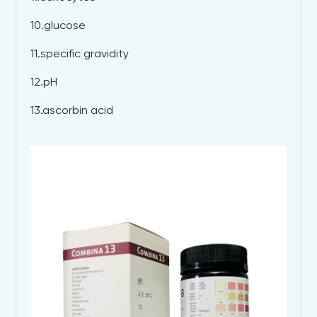
10.glucose
11.specific gravidity
12.pH
13.ascorbin acid