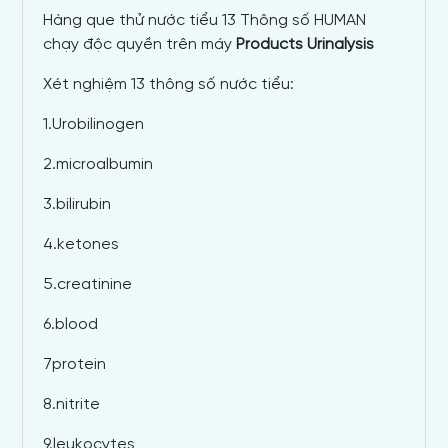
Hàng que thử nước tiểu 13 Thông số HUMAN
chạy độc quyền trên máy
Products Urinalysis
Xét nghiệm 13 thông số nước tiểu:
1.Urobilinogen
2.microalbumin
3.bilirubin
4.ketones
5.creatinine
6.blood
7protein
8.nitrite
9.leukocytes