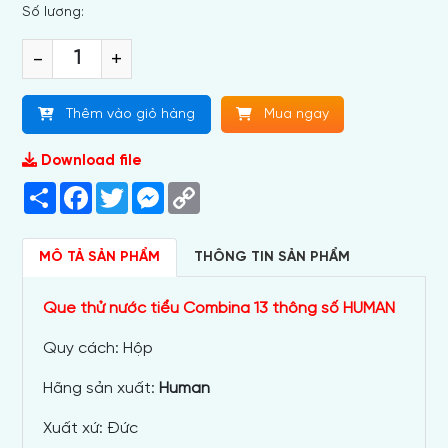
Số lương:
-
+
Thêm vào giỏ hàng
Mua ngay
Download file
Share
Facebook
Twitter
Messenger
Copy
Link
MÔ TẢ SẢN PHẨM
THÔNG TIN SẢN PHẨM
Que thử nước tiểu Combina 13 thông số HUMAN
Quy cách:
Hộp
Hãng sản xuất:
Human
Xuất xứ:
Đức