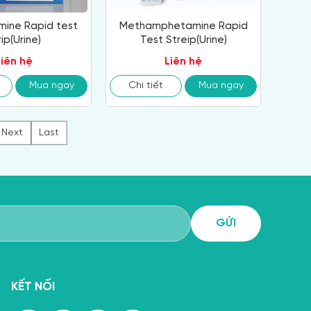
ine Rapid test
Methamphetamine Rapid
rip(Urine)
Test Streip(Urine)
Liên hệ
Liên hệ
Mua ngay
Chi tiết
Mua ngay
Next
Last
KẾT NỐI