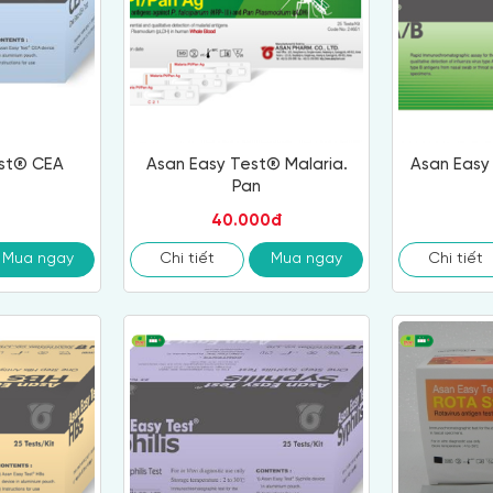
est® CEA
Asan Easy Test® Malaria.
Asan Easy
Pan
40.000đ
Mua ngay
Chi tiết
Mua ngay
Chi tiết