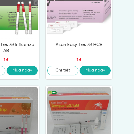
 Test® Influenza
Asan Easy Test® HCV
AB
1đ
1đ
Mua ngay
Chi tiết
Mua ngay