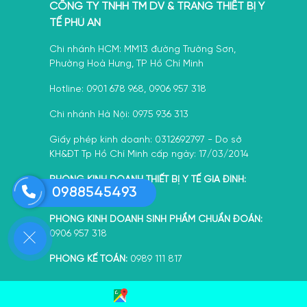
CÔNG TY TNHH TM DV & TRANG THIẾT BỊ Y
TẾ PHÚ AN
Chi nhánh HCM: MM13 đường Trường Sơn,
Phường Hoà Hưng, TP Hồ Chí Minh
Hotline: 0901 678 968, 0906 957 318
Chi nhánh Hà Nội: 0975 936 313
Giấy phép kinh doanh: 0312692797 - Do sở
KH&ĐT Tp Hồ Chí Minh cấp ngày: 17/03/2014
PHÒNG KINH DOANH THIẾT BỊ Y TẾ GIA ĐÌNH:
0988545493
0388 092 072
PHÒNG KINH DOANH SINH PHẨM CHUẨN ĐOÁN:
0906 957 318
PHÒNG KẾ TOÁN:
0989 111 817