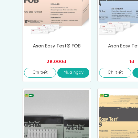
Asan Easy Test® FOB
Asan Easy T
38.000đ
1đ
Chi tiết
Mua ngay
Chi tiết