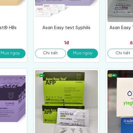
st® HBs
Asan Easy test Syphilis
Asan Easy 
1đ
6
Mua ngay
Chi tiết
Mua ngay
Chi tiết