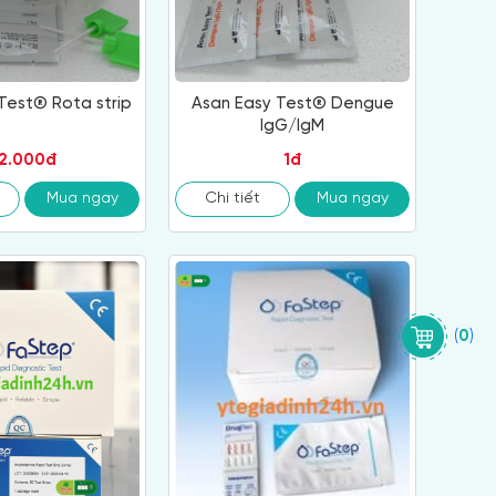
Test® Rota strip
Asan Easy Test® Dengue
IgG/IgM
2.000đ
1đ
Mua ngay
Chi tiết
Mua ngay
(
0
)