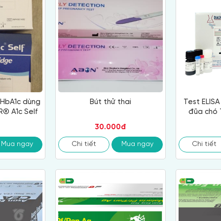
 HbA1c dùng
Bút thử thai
Test ELISA
® A1c Self
đũa chó 
C
30.000đ
Mua ngay
Chi tiết
Mua ngay
Chi tiết