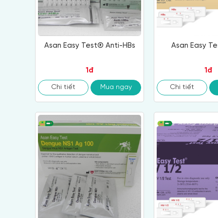
Asan Easy Test® Anti-HBs
Asan Easy Te
1đ
1đ
Chi tiết
Mua ngay
Chi tiết