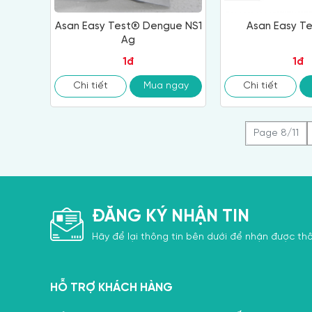
Asan Easy Test® Dengue NS1
Asan Easy Te
Ag
1đ
1đ
Chi tiết
Mua ngay
Chi tiết
Page 8/11
ĐĂNG KÝ NHẬN TIN
Hãy để lại thông tin bên dưới để nhận được thô
HỖ TRỢ KHÁCH HÀNG