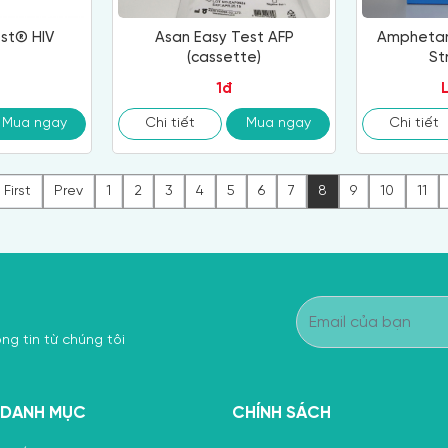
st® HIV
Asan Easy Test AFP
Amphetam
(cassette)
St
1đ
Mua ngay
Chi tiết
Mua ngay
Chi tiết
First
Prev
1
2
3
4
5
6
7
8
9
10
11
ng tin từ chúng tôi
DANH MỤC
CHÍNH SÁCH