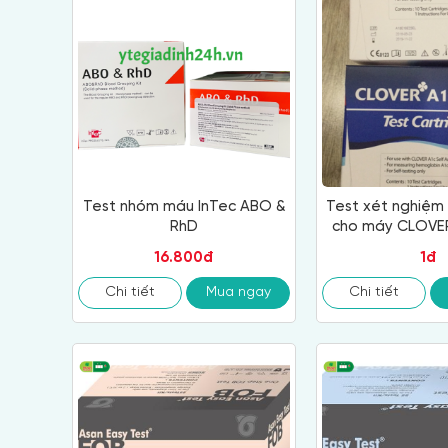
Test nhóm máu InTec ABO &
Test xét nghiệm
RhD
cho máy CLOVER
16.800đ
1đ
Chi tiết
Mua ngay
Chi tiết