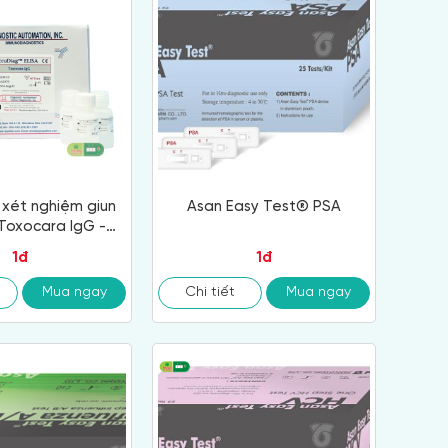
 xét nghiệm giun
Asan Easy Test® PSA
Toxocara IgG -
ORTEZ
1đ
1đ
Mua ngay
Chi tiết
Mua ngay