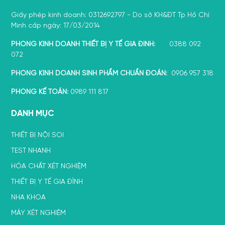
Giấy phép kinh doanh: 0312692797 - Do sở KH&ĐT Tp Hồ Chí
Minh cấp ngày: 17/03/2014
PHÒNG KINH DOANH THIẾT BỊ Y TẾ GIA ĐÌNH:
0388 092
072
PHÒNG KINH DOANH SINH PHẨM CHUẨN ĐOÁN:
0906 957 318
PHÒNG KẾ TOÁN:
0989 111 817
DANH MỤC
THIẾT BỊ NỘI SOI
TEST NHANH
HÓA CHẤT XÉT NGHIỆM
THIẾT BỊ Y TẾ GIA ĐÌNH
NHA KHOA
MÁY XÉT NGHIỆM