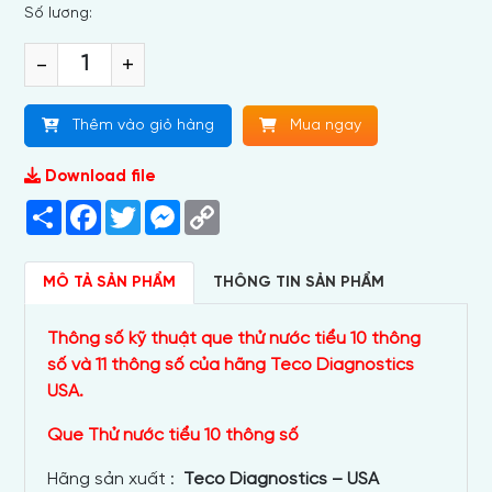
Số lương:
-
+
Thêm vào giỏ hàng
Mua ngay
Download file
Share
Facebook
Twitter
Messenger
Copy
Link
MÔ TẢ SẢN PHẨM
THÔNG TIN SẢN PHẨM
Thông số kỹ thuật que thử nước tiểu 10 thông
số và 11 thông số của hãng Teco Diagnostics
USA.
Que Thử nước tiểu 10 thông số
Hãng sản xuất :
Teco Diagnostics – USA