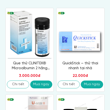
Que thử CLINITEK®
QuickStick – thử thai
Microalbumin 2 hãng
nhanh tại nhà
Siemens (Siemens Clinitek
3.000.000đ
22.000đ
Microalbumin 2 Reagent
Strips)
Chi tiết
Mua ngay
Chi tiết
Mua ngay