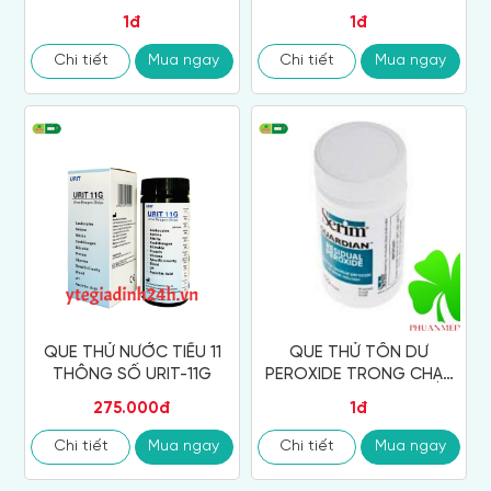
1đ
1đ
Chi tiết
Mua ngay
Chi tiết
Mua ngay
QUE THỬ NƯỚC TIỂU 11
QUE THỬ TỒN DƯ
THÔNG SỐ URIT-11G
PEROXIDE TRONG CHẠY
THẬN NHÂN TẠO
275.000đ
1đ
Chi tiết
Mua ngay
Chi tiết
Mua ngay