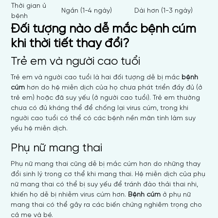
Thời gian ủ
Ngắn (1-4 ngày)
Dài hơn (1-3 ngày)
bệnh
Đối tượng nào dễ mắc bệnh cúm
khi thời tiết thay đổi?
Trẻ em và người cao tuổi
Trẻ em và người cao tuổi là hai đối tượng dễ bị mắc
bệnh
cúm
hơn do hệ miễn dịch của họ chưa phát triển đầy đủ (ở
trẻ em) hoặc đã suy yếu (ở người cao tuổi). Trẻ em thường
chưa có đủ kháng thể để chống lại virus cúm, trong khi
người cao tuổi có thể có các bệnh nền mãn tính làm suy
yếu hệ miễn dịch.
Phụ nữ mang thai
Phụ nữ mang thai cũng dễ bị mắc cúm hơn do những thay
đổi sinh lý trong cơ thể khi mang thai. Hệ miễn dịch của phụ
nữ mang thai có thể bị suy yếu để tránh đào thải thai nhi,
khiến họ dễ bị nhiễm virus cúm hơn.
Bệnh cúm
ở phụ nữ
mang thai có thể gây ra các biến chứng nghiêm trọng cho
cả mẹ và bé.