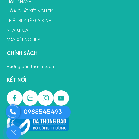
TEST NHANH
HÓA CHẤT XÉT NGHIỆM
THIẾT BỊ Y TẾ GIA ĐÌNH
NHA KHOA
MÁY XÉT NGHIỆM
CHÍNH SÁCH
Hướng dẫn thanh toán
KẾT NỐI
0988545493