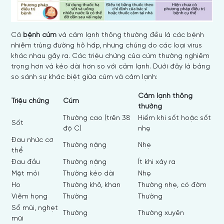
Cả
bệnh cúm
và cảm lạnh thông thường đều là các bệnh
nhiễm trùng đường hô hấp, nhưng chúng do các loại virus
khác nhau gây ra. Các triệu chứng của cúm thường nghiêm
trọng hơn và kéo dài hơn so với cảm lạnh. Dưới đây là bảng
so sánh sự khác biệt giữa cúm và cảm lạnh:
Cảm lạnh thông
Triệu chứng
Cúm
thường
Thường cao (trên 38
Hiếm khi sốt hoặc sốt
Sốt
độ C)
nhẹ
Đau nhức cơ
Thường nặng
Nhẹ
thể
Đau đầu
Thường nặng
Ít khi xảy ra
Mệt mỏi
Thường kéo dài
Nhẹ
Ho
Thường khô, khan
Thường nhẹ, có đờm
Viêm họng
Thường
Thường
Sổ mũi, nghẹt
Thường
Thường xuyên
mũi