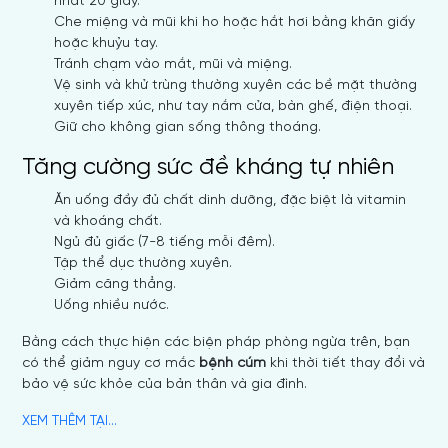
nhất 20 giây.
Che miệng và mũi khi ho hoặc hắt hơi bằng khăn giấy
hoặc khuỷu tay.
Tránh chạm vào mắt, mũi và miệng.
Vệ sinh và khử trùng thường xuyên các bề mặt thường
xuyên tiếp xúc, như tay nắm cửa, bàn ghế, điện thoại.
Giữ cho không gian sống thông thoáng.
Tăng cường sức đề kháng tự nhiên
Ăn uống đầy đủ chất dinh dưỡng, đặc biệt là vitamin
và khoáng chất.
Ngủ đủ giấc (7-8 tiếng mỗi đêm).
Tập thể dục thường xuyên.
Giảm căng thẳng.
Uống nhiều nước.
Bằng cách thực hiện các biện pháp phòng ngừa trên, bạn
có thể giảm nguy cơ mắc
bệnh cúm
khi thời tiết thay đổi và
bảo vệ sức khỏe của bản thân và gia đình.
XEM THÊM TẠI...