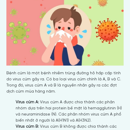
Bệnh cúm là một bệnh nhiễm trùng đường hô hấp cấp tính
do virus cúm gây ra. Có ba loại virus cúm chính là A, B và C.
Trong đó, virus cúm A và B là nguyên nhân gây ra các đợt
dịch cúm mùa hàng năm.
Virus cúm A:
Virus cúm A được chia thành các phân
nhóm dựa trên hai protein bề mặt là hemagglutinin (H)
và neuraminidase (N). Các phân nhóm virus cúm A phổ
biến nhất ở người là A(H1N1) và A(H3N2).
Virus cúm B:
Virus cúm B không được chia thành các