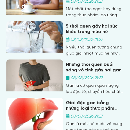
tin tưởng và cho rằng đây là
08/08/2026 21:27
thời. Bài viết dưới đây sẽ
một cách đơn giản để cứu
Một chất tạo ngọt hay dùng
cung cấp thông tin chi tiết
người.
trong thực phẩm, đồ uống
về con đường lây nhiễm, giúp
"ăn kiêng" có thể làm tăng
bạn trả lời cho câu hỏi: Vi
5 thói quen gây hại sức
nguy cơ đột quỵ và cả nhồi
khuẩn liên cầu lợn lây sang
khỏe trong mùa hè
máu cơ tim, theo nghiên cứu
người như thế nào?
mới.
08/08/2026 21:27
Nhiều thói quen tưởng chừng
giúp giải nhiệt mùa hè như
uống nước đá, tắm lạnh sau
Những thói quen buổi
khi ra nắng… lại vô tình gây
sáng vô tình gây hại gan
hại cho sức khỏe trong mùa
hè, khiến cơ thể dễ hao tổn
08/08/2026 21:27
dương khí, tỳ vị hư suy, lâu
Gan là cơ quan quan trọng
ngày sinh bệnh.
lọc độc tố, chuyển hóa chất
béo và đường, phân hủy rượu,
Giải độc gan bằng
thuốc… Một số thói quen
những loại thực phẩm
buổi sáng có thể đang âm
ngon – bổ – rẻ
thầm gây hại cho gan.
08/08/2026 21:27
Gan là một bộ phận vô cùng