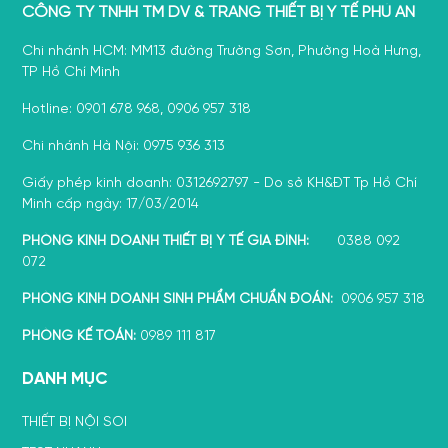
CÔNG TY TNHH TM DV & TRANG THIẾT BỊ Y TẾ PHÚ AN
Chi nhánh HCM: MM13 đường Trường Sơn, Phường Hoà Hưng,
TP Hồ Chí Minh
Hotline: 0901 678 968, 0906 957 318
Chi nhánh Hà Nội: 0975 936 313
Giấy phép kinh doanh: 0312692797 - Do sở KH&ĐT Tp Hồ Chí
Minh cấp ngày: 17/03/2014
PHÒNG KINH DOANH THIẾT BỊ Y TẾ GIA ĐÌNH:
0388 092
072
PHÒNG KINH DOANH SINH PHẨM CHUẨN ĐOÁN:
0906 957 318
PHÒNG KẾ TOÁN:
0989 111 817
DANH MỤC
THIẾT BỊ NỘI SOI