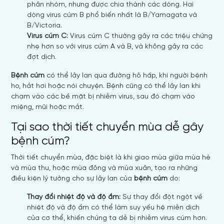
phân nhóm, nhưng được chia thành các dòng. Hai
dòng virus cúm B phổ biến nhất là B/Yamagata và
B/Victoria.
Virus cúm C:
Virus cúm C thường gây ra các triệu chứng
nhẹ hơn so với virus cúm A và B, và không gây ra các
đợt dịch.
Bệnh cúm
có thể lây lan qua đường hô hấp, khi người bệnh
ho, hắt hơi hoặc nói chuyện. Bệnh cũng có thể lây lan khi
chạm vào các bề mặt bị nhiễm virus, sau đó chạm vào
miệng, mũi hoặc mắt.
Tại sao thời tiết chuyển mùa dễ gây
bệnh cúm?
Thời tiết chuyển mùa, đặc biệt là khi giao mùa giữa mùa hè
và mùa thu, hoặc mùa đông và mùa xuân, tạo ra những
điều kiện lý tưởng cho sự lây lan của
bệnh cúm
do:
Thay đổi nhiệt độ và độ ẩm:
Sự thay đổi đột ngột về
nhiệt độ và độ ẩm có thể làm suy yếu hệ miễn dịch
của cơ thể, khiến chúng ta dễ bị nhiễm virus cúm hơn.