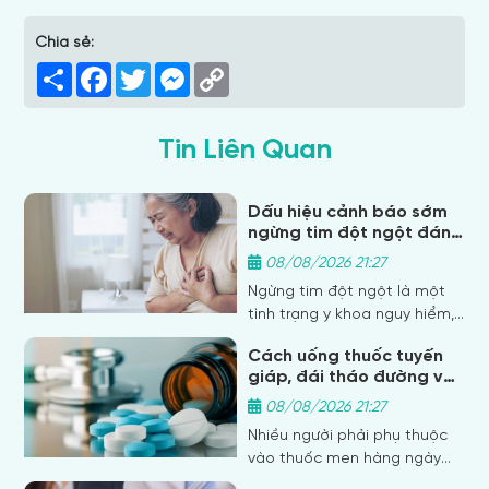
Chia sẻ:
Share
Facebook
Twitter
Messenger
Copy
Link
Tin Liên Quan
Dấu hiệu cảnh báo sớm
ngừng tim đột ngột đáng
chú ý
08/08/2026 21:27
Ngừng tim đột ngột là một
tình trạng y khoa nguy hiểm,
có thể cướp đi sinh mạng chỉ
Cách uống thuốc tuyến
trong vài phút nếu không
giáp, đái tháo đường và
được xử trí kịp thời. Việc nhận
sắt an toàn, hiệu quả
biết sớm các dấu hiệu cảnh
08/08/2026 21:27
báo giúp tăng cơ hội sống
Nhiều người phải phụ thuộc
sót và giảm thiểu biến chứng
vào thuốc men hàng ngày
nghiêm trọng. Bài viết này sẽ
để kiểm soát tình trạng sức