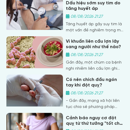
giúp bạn tìm hiểu về những
Dấu hiệu sớm suy tim do
khỏe, nhưng việc dùng sai
tăng huyết áp
dấu hiệu quan trọng không
cách khiến thuốc trở nên
nên bỏ qua.
kém hiệu quả, không kiểm
08/08/2026 21:27
soát được bệnh…
Tăng huyết áp gây suy tim là
một vấn đề nghiêm trọng mà
nhiều người đang phải đối
Vi khuẩn liên cầu lợn lây
mặt. Tình trạng này có thể
sang người như thế nào?
dẫn đến những biến chứng
nguy hiểm, đe dọa tính
08/08/2026 21:27
mạng. Vậy làm sao để phát
Gần đây, một chùm ca bệnh
hiện sớm?
nghi nhiễm liên cầu lợn ghi
nhận tại tỉnh Hưng Yên, trong
Có nên chích đầu ngón
đó có hai người tử vong sau
tay khi đột quỵ?
khi ăn tiết canh, đã gióng lên
hồi chuông cảnh báo về nguy
08/08/2026 21:27
cơ lây truyền bệnh từ thực
- Gần đây, mạng xã hội liên
phẩm không đảm bảo an
tục chia sẻ phương pháp
toàn. Liên cầu lợn là bệnh
“chích máu ở đầu ngón tay
truyền nhiễm nguy hiểm, có
Cảnh báo nguy cơ đột
và dái tai” để chữa đột quỵ.
quỵ từ thứ tưởng "tốt cho
thể gây tử vong nếu không
Đáng lo ngại là nhiều người
sức khỏe"
được phát hiện và điều trị kịp