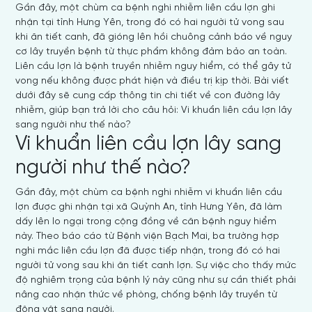
Gần đây, một chùm ca bệnh nghi nhiễm liên cầu lợn ghi
nhận tại tỉnh Hưng Yên, trong đó có hai người tử vong sau
khi ăn tiết canh, đã gióng lên hồi chuông cảnh báo về nguy
cơ lây truyền bệnh từ thực phẩm không đảm bảo an toàn.
Liên cầu lợn là bệnh truyền nhiễm nguy hiểm, có thể gây tử
vong nếu không được phát hiện và điều trị kịp thời. Bài viết
dưới đây sẽ cung cấp thông tin chi tiết về con đường lây
nhiễm, giúp bạn trả lời cho câu hỏi: Vi khuẩn liên cầu lợn lây
sang người như thế nào?
Vi khuẩn liên cầu lợn lây sang
người như thế nào?
Gần đây, một chùm ca bệnh nghi nhiễm vi khuẩn liên cầu
lợn được ghi nhận tại xã Quỳnh An, tỉnh Hưng Yên, đã làm
dấy lên lo ngại trong cộng đồng về căn bệnh nguy hiểm
này. Theo báo cáo từ Bệnh viện Bạch Mai, ba trường hợp
nghi mắc liên cầu lợn đã được tiếp nhận, trong đó có hai
người tử vong sau khi ăn tiết canh lợn. Sự việc cho thấy mức
độ nghiêm trọng của bệnh lý này cũng như sự cần thiết phải
nâng cao nhận thức về phòng, chống bệnh lây truyền từ
động vật sang người.