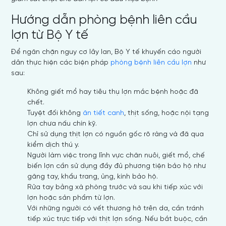
Hướng dẫn phòng bệnh liên cầu
lợn từ Bộ Y tế
Để ngăn chặn nguy cơ lây lan, Bộ Y tế khuyến cáo người
dân thực hiện các biện pháp
phòng bệnh liên cầu lợn
như
sau:
Không giết mổ hay tiêu thụ lợn mắc bệnh hoặc đã
chết.
Tuyệt đối không
ăn tiết canh
, thịt sống, hoặc nội tạng
lợn chưa nấu chín kỹ.
Chỉ sử dụng thịt lợn có nguồn gốc rõ ràng và đã qua
kiểm dịch thú y.
Người làm việc trong lĩnh vực chăn nuôi, giết mổ, chế
biến lợn cần sử dụng đầy đủ phương tiện bảo hộ như
găng tay, khẩu trang, ủng, kính bảo hộ.
Rửa tay bằng xà phòng trước và sau khi tiếp xúc với
lợn hoặc sản phẩm từ lợn.
Với những người có vết thương hở trên da, cần tránh
tiếp xúc trực tiếp với thịt lợn sống. Nếu bắt buộc, cần