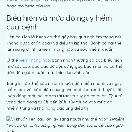
khuẩn liên cầu lợn lây sang người thông qua máu, dịch tiết
hoặc mô bệnh của lợn
Biểu hiện và mức độ nguy hiểm
của bệnh
Liên cầu lợn là bệnh có thể gây hậu quả nghiêm trọng nếu
không được chẩn đoán và điều trị kịp thời. Bệnh có hai thể
lâm sàng chính là viêm màng não và sốc nhiễm khuẩn.
Ở thể
viêm màng não
, bệnh nhân thường có các biểu hiện
như sốt cao, đau đầu dữ dội, cứng gáy, buồn nôn và có thể
dẫn đến giảm hoặc mất thính lực vĩnh viễn.
Trong khi đó, thể sốc nhiễm khuẩn tiến triển nhanh và nguy
hiểm hơn, với các triệu chứng như phát ban xuất huyết, rối
loạn đông máu nội mạch rải rác và suy đa cơ quan. Tỷ lệ tử
vong dao động từ 5% đến 20%, tùy thuộc vào mức độ
nhiễm trùng và khả năng đáp ứng điều trị.
Nhiễm
liên cầu lợn ảnh hưởng nghiêm trọng đến sức khỏe của người
mắc