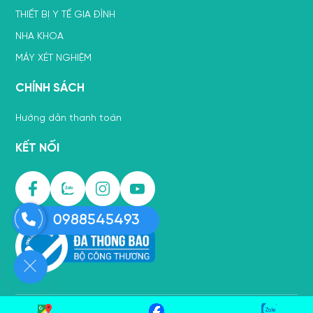
THIẾT BỊ Y TẾ GIA ĐÌNH
NHA KHOA
MÁY XÉT NGHIỆM
CHÍNH SÁCH
Hướng dẫn thanh toán
KẾT NỐI
0988545493