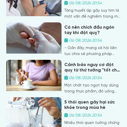
nên bỏ qua.
kém hiệu quả, không kiểm
06/08/2026 20:54
soát được bệnh…
Tăng huyết áp gây suy tim là
một vấn đề nghiêm trọng mà
nhiều người đang phải đối
Có nên chích đầu ngón
mặt. Tình trạng này có thể
tay khi đột quỵ?
dẫn đến những biến chứng
nguy hiểm, đe dọa tính
06/08/2026 20:54
mạng. Vậy làm sao để phát
- Gần đây, mạng xã hội liên
hiện sớm?
tục chia sẻ phương pháp
“chích máu ở đầu ngón tay
Cảnh báo nguy cơ đột
và dái tai” để chữa đột quỵ.
quỵ từ thứ tưởng "tốt cho
Đáng lo ngại là nhiều người
sức khỏe"
tin tưởng và cho rằng đây là
06/08/2026 20:54
một cách đơn giản để cứu
Một chất tạo ngọt hay dùng
người.
trong thực phẩm, đồ uống
"ăn kiêng" có thể làm tăng
5 thói quen gây hại sức
nguy cơ đột quỵ và cả nhồi
khỏe trong mùa hè
máu cơ tim, theo nghiên cứu
mới.
06/08/2026 20:54
Nhiều thói quen tưởng chừng