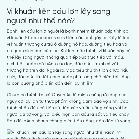
Vi khuẩn liên cầu lợn lây sang
người như thế nào?
Bệnh liên cầu lợn ở người là bệnh nhiễm khuẩn cấp tính do
vi khuẩn Streptococcus suis (liên cầu lợn) gây ra. Đây là loại
vi khuẩn thường cư trú ở đường hô hấp, đường tiêu hóa và
cơ quan sinh dục của lợn. Khi lợn mắc bệnh, vi khuẩn này có
thể lây sang người thông qua tiếp xúc trực tiếp với máu,
dịch tiết hoặc mô bệnh của lợn, đặc biệt là khi có vết
thương hở trên da. Ngoài ra, việc tiêu thụ thịt lợn chưa nấu
chín, đặc biệt là tiết canh hoặc phủ tạng chế biến tái sống,
là con đường phổ biến dẫn đến lây nhiễm.
Chùm ca bệnh tại xã Quỳnh An là minh chứng rõ ràng cho
nguy cơ lây lan từ thực phẩm không đảm bảo vệ sinh. Các
bệnh nhân đều có tiền sử tiếp xúc và ăn uống cùng với hai
người đã tử vong, với biểu hiện ban đầu là sốt và tiêu chảy.
Sau đó, bệnh nhanh chóng diễn tiến nặng, dẫn đến tử vong.
Vi