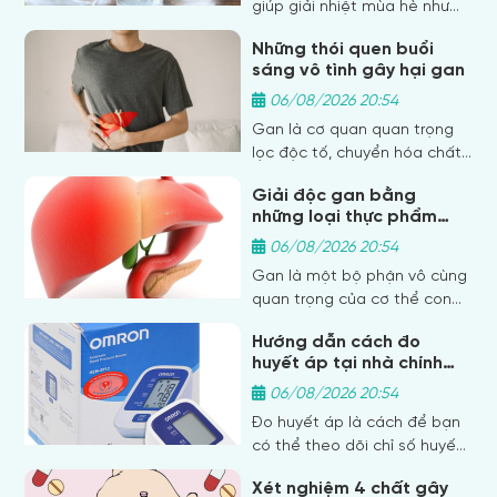
giúp giải nhiệt mùa hè như
uống nước đá, tắm lạnh sau
Những thói quen buổi
khi ra nắng… lại vô tình gây
sáng vô tình gây hại gan
hại cho sức khỏe trong mùa
hè, khiến cơ thể dễ hao tổn
06/08/2026 20:54
dương khí, tỳ vị hư suy, lâu
Gan là cơ quan quan trọng
ngày sinh bệnh.
lọc độc tố, chuyển hóa chất
béo và đường, phân hủy rượu,
Giải độc gan bằng
thuốc… Một số thói quen
những loại thực phẩm
buổi sáng có thể đang âm
ngon – bổ – rẻ
thầm gây hại cho gan.
06/08/2026 20:54
Gan là một bộ phận vô cùng
quan trọng của cơ thể con
người. Nó đóng vai trò chính
Hướng dẫn cách đo
trong quá trình chuyển hóa
huyết áp tại nhà chính
và một số các chức năng
xác nhất
khác trong cơ thể như
06/08/2026 20:54
Đo huyết áp là cách để bạn
có thể theo dõi chỉ số huyết
áp, kiểm soát sự biến động
Xét nghiệm 4 chất gây
trong chỉ số huyết áp và