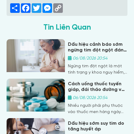
Share
Facebook
Twitter
Messenger
Copy
Link
Tin Liên Quan
Dấu hiệu cảnh báo sớm
ngừng tim đột ngột đáng
chú ý
06/08/2026 20:54
Ngừng tim đột ngột là một
tình trạng y khoa nguy hiểm,
có thể cướp đi sinh mạng chỉ
Cách uống thuốc tuyến
trong vài phút nếu không
giáp, đái tháo đường và
được xử trí kịp thời. Việc nhận
sắt an toàn, hiệu quả
biết sớm các dấu hiệu cảnh
06/08/2026 20:54
báo giúp tăng cơ hội sống
Nhiều người phải phụ thuộc
sót và giảm thiểu biến chứng
vào thuốc men hàng ngày
nghiêm trọng. Bài viết này sẽ
để kiểm soát tình trạng sức
giúp bạn tìm hiểu về những
Dấu hiệu sớm suy tim do
khỏe, nhưng việc dùng sai
tăng huyết áp
dấu hiệu quan trọng không
cách khiến thuốc trở nên