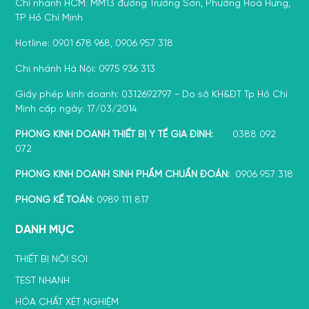
Chi nhánh HCM: MM13 đường Trường Sơn, Phường Hoà Hưng,
TP Hồ Chí Minh
Hotline: 0901 678 968, 0906 957 318
Chi nhánh Hà Nội: 0975 936 313
Giấy phép kinh doanh: 0312692797 - Do sở KH&ĐT Tp Hồ Chí
Minh cấp ngày: 17/03/2014
PHÒNG KINH DOANH THIẾT BỊ Y TẾ GIA ĐÌNH:
0388 092
072
PHÒNG KINH DOANH SINH PHẨM CHUẨN ĐOÁN:
0906 957 318
PHÒNG KẾ TOÁN:
0989 111 817
DANH MỤC
THIẾT BỊ NỘI SOI
TEST NHANH
HÓA CHẤT XÉT NGHIỆM