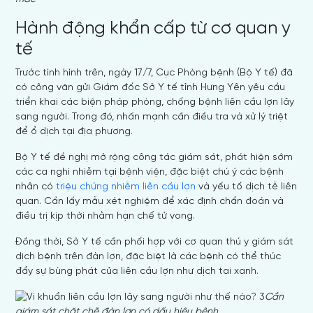
Hành động khẩn cấp từ cơ quan y
tế
Trước tình hình trên, ngày 17/7, Cục Phòng bệnh (Bộ Y tế) đã
có công văn gửi Giám đốc Sở Y tế tỉnh Hưng Yên yêu cầu
triển khai các biện pháp phòng, chống bệnh liên cầu lợn lây
sang người. Trong đó, nhấn mạnh cần điều tra và xử lý triệt
để ổ dịch tại địa phương.
Bộ Y tế đề nghị mở rộng công tác giám sát, phát hiện sớm
các ca nghi nhiễm tại bệnh viện, đặc biệt chú ý các bệnh
nhân có
triệu chứng nhiễm liên cầu lợn
và yếu tố dịch tễ liên
quan. Cần lấy mẫu xét nghiệm để xác định chẩn đoán và
điều trị kịp thời nhằm hạn chế tử vong.
Đồng thời, Sở Y tế cần phối hợp với cơ quan thú y giám sát
dịch bệnh trên đàn lợn, đặc biệt là các bệnh có thể thúc
đẩy sự bùng phát của liên cầu lợn như dịch tai xanh.
Cần
giám sát chặt chẽ đàn lợn có dấu hiệu bệnh