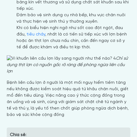
băng kín vết thương và sử dụng chất sát khuẩn sau khi
tiếp xúc.
Đảm bảo vệ sinh dụng cụ nhà bếp, khu vực chăn nuôi
và thực hiện vệ sinh thú y thường xuyên.
Khi có biểu hiện nghi ngờ như sốt cao đột ngột, đau
đầu,
tiêu chảy
, nhất là có tiền sử tiếp xúc với lợn bệnh
hoặc ăn thịt lợn chưa nấu chín, cần đến ngay cơ sở y
tế để được khám và điều trị kịp thời.
Chỉ sử
dụng thịt lợn có nguồn gốc rõ ràng để phòng ngừa liên cầu
lợn
Bệnh liên cầu lợn ở người là một mối nguy hiểm tiềm tàng
nếu không được kiểm soát hiệu quả từ khâu chăn nuôi, giết
mổ đến tiêu dùng. Việc nâng cao ý thức cộng đồng trong
ăn uống và vệ sinh, cùng với giám sát chặt chẽ từ ngành y
tế và thú y, là yếu tố then chốt giúp phòng ngừa dịch bệnh,
bảo vệ sức khỏe cộng đồng
Chia sẻ: