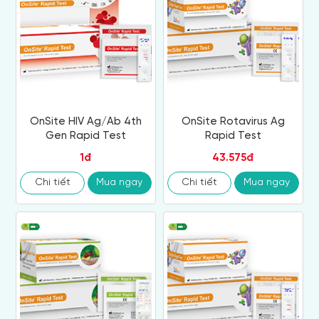
OnSite HIV Ag/Ab 4th
OnSite Rotavirus Ag
Gen Rapid Test
Rapid Test
1đ
43.575đ
Chi tiết
Mua ngay
Chi tiết
Mua ngay