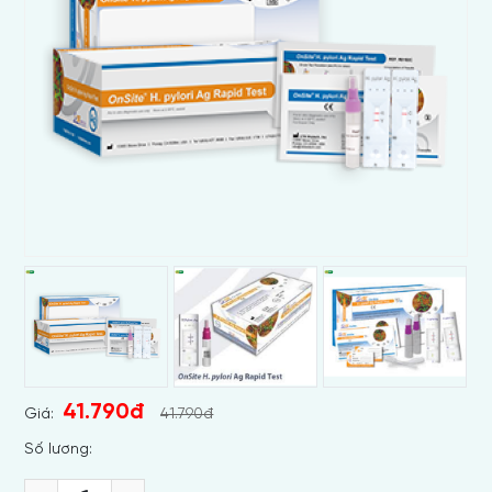
41.790đ
Giá:
41.790đ
Số lương: