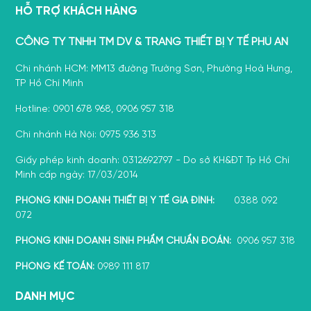
HỖ TRỢ KHÁCH HÀNG
CÔNG TY TNHH TM DV & TRANG THIẾT BỊ Y TẾ PHÚ AN
Chi nhánh HCM: MM13 đường Trường Sơn, Phường Hoà Hưng,
TP Hồ Chí Minh
Hotline: 0901 678 968, 0906 957 318
Chi nhánh Hà Nội: 0975 936 313
Giấy phép kinh doanh: 0312692797 - Do sở KH&ĐT Tp Hồ Chí
Minh cấp ngày: 17/03/2014
PHÒNG KINH DOANH THIẾT BỊ Y TẾ GIA ĐÌNH:
0388 092
072
PHÒNG KINH DOANH SINH PHẨM CHUẨN ĐOÁN:
0906 957 318
PHÒNG KẾ TOÁN:
0989 111 817
DANH MỤC