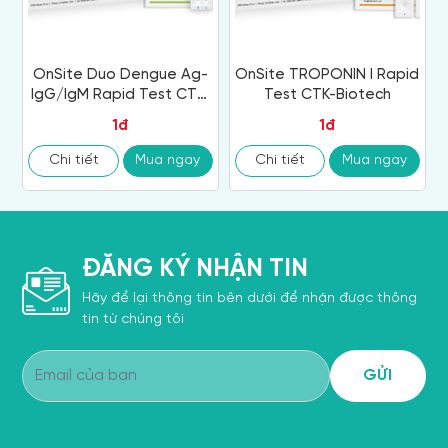
OnSite Duo Dengue Ag-
OnSite TROPONIN I Rapid
IgG/IgM Rapid Test CTK-
Test CTK-Biotech
Biotech
1đ
1đ
Chi tiết
Mua ngay
Chi tiết
Mua ngay
ĐĂNG KÝ NHẬN TIN
Hãy để lại thông tin bên dưới để nhận được thông
tin từ chúng tôi