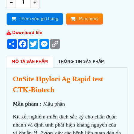
-
+
Thêm vào giỏ hàng
Mua ngay
Download file
Share
Facebook
Twitter
Messenger
Copy
Link
MÔ TẢ SẢN PHẨM
THÔNG TIN SẢN PHẨM
OnSite Hpylori Ag Rapid test
CTK-Biotech
Mẫu phẩm :
Mẫu phân
Kit xét nghiệm miễn dịch sắc ký cho chẩn đoán
nhanh và định tính phát hiện kháng nguyên của
vi khuẩn
H. Pylori
gây các bệnh liên quan đến dạ