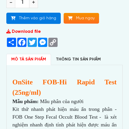
-
+
Thêm vào giỏ hàng
Mua ngay
Download file
Share
Facebook
Twitter
Messenger
Copy
Link
MÔ TẢ SẢN PHẨM
THÔNG TIN SẢN PHẨM
OnSite FOB-Hi Rapid Test
(25ng/ml)
Mẫu
phẩm:
Mẫu phân của người
Kit thử nhanh phát hiện máu ẩn trong phân -
FOB One Step Fecal Occult Blood Test - là xét
nghiệm nhanh định tính phát hiện được máu ẩn