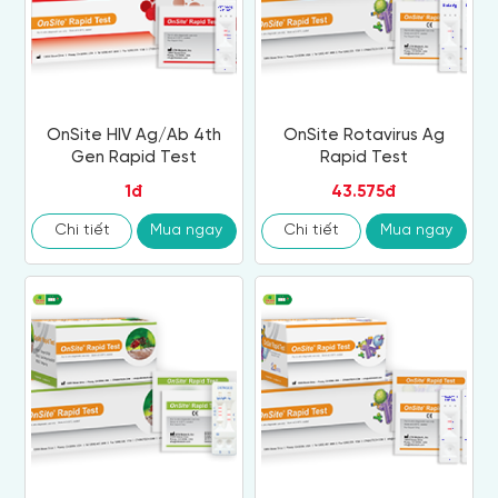
OnSite HIV Ag/Ab 4th
OnSite Rotavirus Ag
Gen Rapid Test
Rapid Test
1đ
43.575đ
Chi tiết
Mua ngay
Chi tiết
Mua ngay