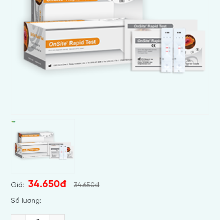
34.650đ
Giá:
34.650đ
Số lương: