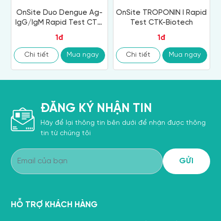
OnSite Duo Dengue Ag-
OnSite TROPONIN I Rapid
IgG/IgM Rapid Test CTK-
Test CTK-Biotech
Biotech
1đ
1đ
Chi tiết
Mua ngay
Chi tiết
Mua ngay
ĐĂNG KÝ NHẬN TIN
Hãy để lại thông tin bên dưới để nhận được thông
tin từ chúng tôi
HỖ TRỢ KHÁCH HÀNG