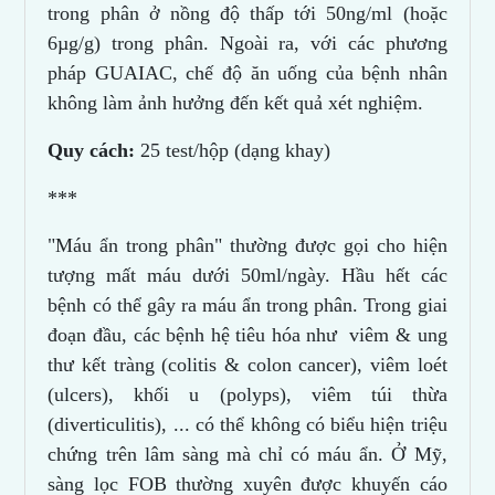
trong phân ở nồng độ thấp tới 50ng/ml (hoặc
6µg/g) trong phân. Ngoài ra, với các phương
pháp GUAIAC, chế độ ăn uống của bệnh nhân
không làm ảnh hưởng đến kết quả xét nghiệm.
Quy cách:
25 test/hộp (dạng khay)
***
"Máu ẩn trong phân" thường được gọi cho hiện
tượng mất máu dưới 50ml/ngày. Hầu hết các
bệnh có thể gây ra máu ẩn trong phân. Trong giai
đoạn đầu, các bệnh hệ tiêu hóa như viêm & ung
thư kết tràng (colitis & colon cancer), viêm loét
(ulcers), khối u (polyps), viêm túi thừa
(diverticulitis), ... có thể không có biểu hiện triệu
chứng trên lâm sàng mà chỉ có máu ẩn. Ở Mỹ,
sàng lọc FOB thường xuyên được khuyến cáo