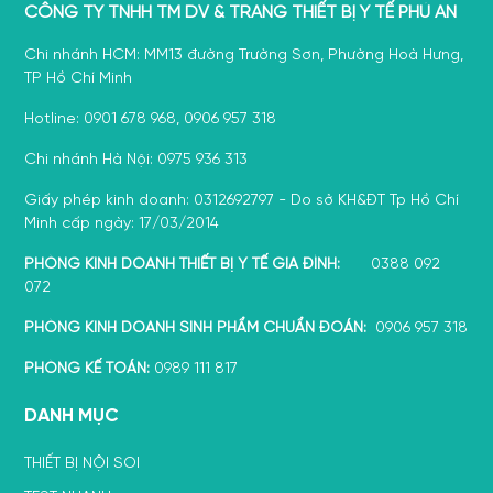
CÔNG TY TNHH TM DV & TRANG THIẾT BỊ Y TẾ PHÚ AN
Chi nhánh HCM: MM13 đường Trường Sơn, Phường Hoà Hưng,
TP Hồ Chí Minh
Hotline: 0901 678 968, 0906 957 318
Chi nhánh Hà Nội: 0975 936 313
Giấy phép kinh doanh: 0312692797 - Do sở KH&ĐT Tp Hồ Chí
Minh cấp ngày: 17/03/2014
PHÒNG KINH DOANH THIẾT BỊ Y TẾ GIA ĐÌNH:
0388 092
072
PHÒNG KINH DOANH SINH PHẨM CHUẨN ĐOÁN:
0906 957 318
PHÒNG KẾ TOÁN:
0989 111 817
DANH MỤC
THIẾT BỊ NỘI SOI