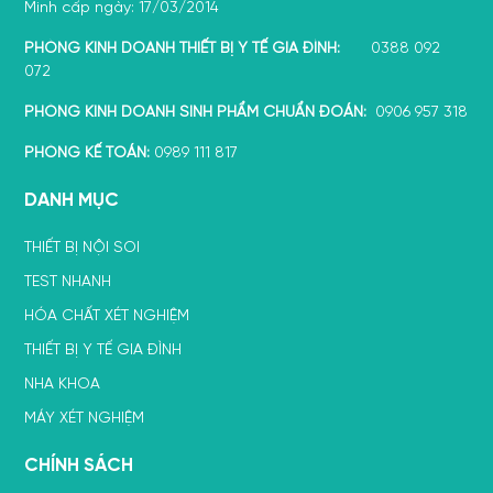
Minh cấp ngày: 17/03/2014
PHÒNG KINH DOANH THIẾT BỊ Y TẾ GIA ĐÌNH:
0388 092
072
PHÒNG KINH DOANH SINH PHẨM CHUẨN ĐOÁN:
0906 957 318
PHÒNG KẾ TOÁN:
0989 111 817
DANH MỤC
THIẾT BỊ NỘI SOI
TEST NHANH
HÓA CHẤT XÉT NGHIỆM
THIẾT BỊ Y TẾ GIA ĐÌNH
NHA KHOA
MÁY XÉT NGHIỆM
CHÍNH SÁCH