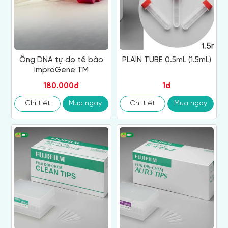
Ống DNA tự do tế bào
PLAIN TUBE 0.5mL (1.5mL)
ImproGene TM
180.000đ
1đ
Chi tiết
Mua ngay
Chi tiết
Mua ngay