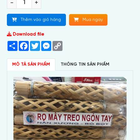
-
+
Thêm vào giỏ hàng
Mua ngay
Download file
Share
Facebook
Twitter
Messenger
Copy
Link
MÔ TẢ SẢN PHẨM
THÔNG TIN SẢN PHẨM