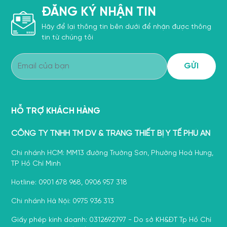
ĐĂNG KÝ NHẬN TIN
Hãy để lại thông tin bên dưới để nhận được thông
tin từ chúng tôi
HỖ TRỢ KHÁCH HÀNG
CÔNG TY TNHH TM DV & TRANG THIẾT BỊ Y TẾ PHÚ AN
Chi nhánh HCM: MM13 đường Trường Sơn, Phường Hoà Hưng,
TP Hồ Chí Minh
Hotline: 0901 678 968, 0906 957 318
Chi nhánh Hà Nội: 0975 936 313
Giấy phép kinh doanh: 0312692797 - Do sở KH&ĐT Tp Hồ Chí