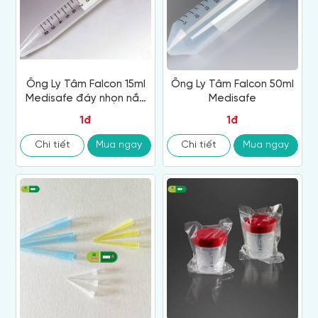
Ống Ly Tâm Falcon 15ml
Ống Ly Tâm Falcon 50ml
Medisafe đáy nhọn nắp
Medisafe
vặn
1đ
1đ
Chi tiết
Mua ngay
Chi tiết
Mua ngay