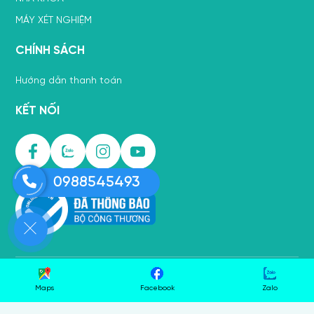
MÁY XÉT NGHIỆM
CHÍNH SÁCH
Hướng dẫn thanh toán
KẾT NỐI
0988545493
CÔNG TY TNHH TM DV & TRANG THIẾT BỊ Y TẾ PHÚ AN. All
Maps
Facebook
Zalo
rights reserved. Designed by NiNa Co.,Ltd