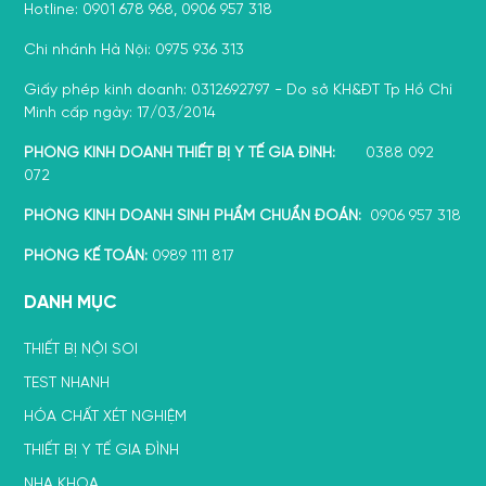
Hotline: 0901 678 968, 0906 957 318
Chi nhánh Hà Nội: 0975 936 313
Giấy phép kinh doanh: 0312692797 - Do sở KH&ĐT Tp Hồ Chí
Minh cấp ngày: 17/03/2014
PHÒNG KINH DOANH THIẾT BỊ Y TẾ GIA ĐÌNH:
0388 092
072
PHÒNG KINH DOANH SINH PHẨM CHUẨN ĐOÁN:
0906 957 318
PHÒNG KẾ TOÁN:
0989 111 817
DANH MỤC
THIẾT BỊ NỘI SOI
TEST NHANH
HÓA CHẤT XÉT NGHIỆM
THIẾT BỊ Y TẾ GIA ĐÌNH
NHA KHOA