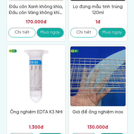
Đầu côn Xanh không khía,
Lọ đựng mẫu tinh trùng
Đầu côn Vàng không khía,
120ml
Đầu côn Trắng
170.000đ
1đ
Chi tiết
Mua ngay
Chi tiết
Mua ngay
Ống nghiệm EDTA K3 NHI
Giá để ống nghiệm inox
1.300đ
130.000đ