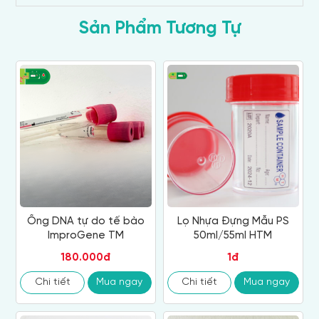
Sản Phẩm Tương Tự
Ống DNA tự do tế bào
Lọ Nhựa Đựng Mẫu PS
ImproGene TM
50ml/55ml HTM
180.000đ
1đ
Chi tiết
Mua ngay
Chi tiết
Mua ngay