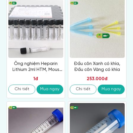
Ống nghiệm Heparin
Đầu côn Xanh có khía,
Lithium 2ml HTM, Mous
Đầu côn Vàng có khía
Thấp
1đ
253.000đ
Chi tiết
Mua ngay
Chi tiết
Mua ngay