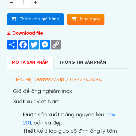
-
+
Thêm vào giỏ hàng
Mua ngay
Download file
Share
Facebook
Twitter
Messenger
Copy
Link
MÔ TẢ SẢN PHẨM
THÔNG TIN SẢN PHẨM
LIÊN HỆ: 0989927318 / 0962747494
Giá để ống nghiệm inox
Xuất xứ : Việt Nam
Được sản xuất bằng nguyên liệu
inox
201
, bền và đẹp
Thiết kế 3 lớp giúp cố định ống ly tâm