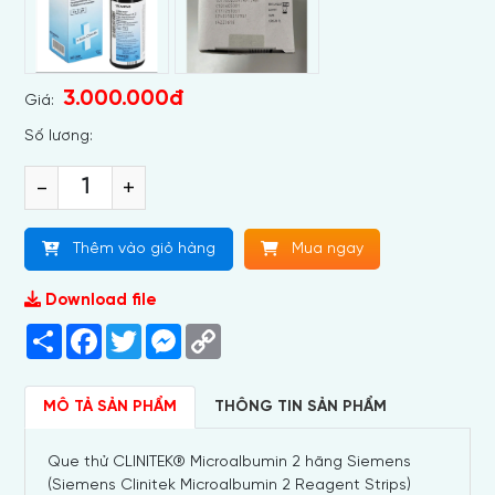
3.000.000đ
Giá:
Số lương:
-
+
Thêm vào giỏ hàng
Mua ngay
Download file
Share
Facebook
Twitter
Messenger
Copy
Link
MÔ TẢ SẢN PHẨM
THÔNG TIN SẢN PHẨM
Que thử CLINITEK® Microalbumin 2 hãng Siemens
(Siemens Clinitek Microalbumin 2 Reagent Strips)