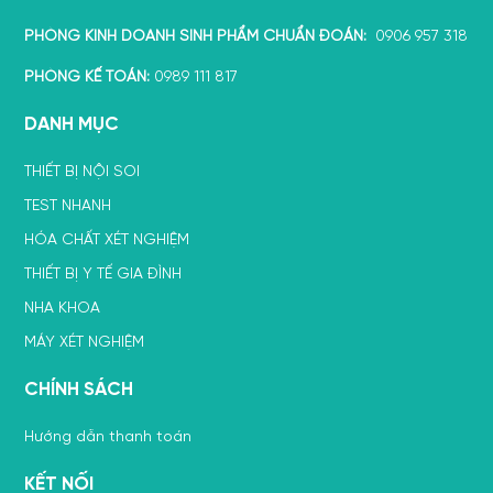
PHÒNG KINH DOANH SINH PHẨM CHUẨN ĐOÁN:
0906 957 318
PHÒNG KẾ TOÁN:
0989 111 817
DANH MỤC
THIẾT BỊ NỘI SOI
TEST NHANH
HÓA CHẤT XÉT NGHIỆM
THIẾT BỊ Y TẾ GIA ĐÌNH
NHA KHOA
MÁY XÉT NGHIỆM
CHÍNH SÁCH
Hướng dẫn thanh toán
KẾT NỐI