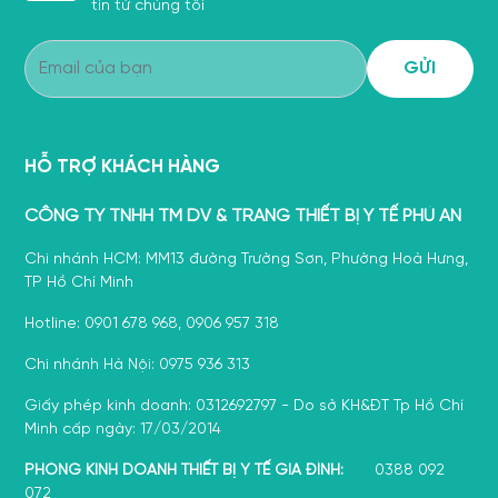
tin từ chúng tôi
HỖ TRỢ KHÁCH HÀNG
CÔNG TY TNHH TM DV & TRANG THIẾT BỊ Y TẾ PHÚ AN
Chi nhánh HCM: MM13 đường Trường Sơn, Phường Hoà Hưng,
TP Hồ Chí Minh
Hotline: 0901 678 968, 0906 957 318
Chi nhánh Hà Nội: 0975 936 313
Giấy phép kinh doanh: 0312692797 - Do sở KH&ĐT Tp Hồ Chí
Minh cấp ngày: 17/03/2014
PHÒNG KINH DOANH THIẾT BỊ Y TẾ GIA ĐÌNH:
0388 092
072