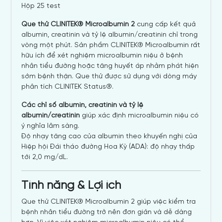
Hộp 25 test
Que thử CLINITEK® Microalbumin 2
cung cấp kết quả
albumin, creatinin và tỷ lệ albumin/creatinin chỉ trong
vòng một phút. Sản phẩm CLINITEK® Microalbumin rất
hữu ích để xét nghiệm microalbumin niệu ở bệnh
nhân tiểu đường hoặc tăng huyết áp nhằm phát hiện
sớm bệnh thận. Que thử được sử dụng với dòng máy
phân tích CLINITEK Status®.
Các chỉ số albumin, creatinin và tỷ lệ
albumin/creatinin
giúp xác định microalbumin niệu có
ý nghĩa lâm sàng.
Độ nhạy tăng cao của albumin theo khuyến nghị của
Hiệp hội Đái tháo đường Hoa Kỳ (ADA): độ nhạy thấp
tới 2,0 mg/dL.
Tính năng & Lợi ích
Que thử CLINITEK® Microalbumin 2 giúp việc kiểm tra
bệnh nhân tiểu đường trở nên đơn giản và dễ dàng