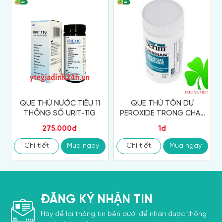
QUE THỬ NƯỚC TIỂU 11
QUE THỬ TỒN DƯ
THÔNG SỐ URIT-11G
PEROXIDE TRONG CHẠY
THẬN NHÂN TẠO
275.000đ
1đ
Chi tiết
Mua ngay
Chi tiết
Mua ngay
ĐĂNG KÝ NHẬN TIN
Hãy để lại thông tin bên dưới để nhận được thông