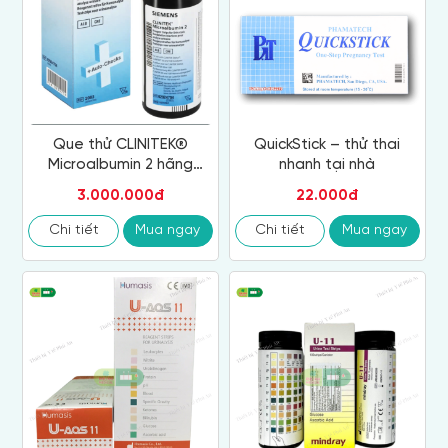
Que thử CLINITEK®
QuickStick – thử thai
Microalbumin 2 hãng
nhanh tại nhà
Siemens (Siemens Clinitek
3.000.000đ
22.000đ
Microalbumin 2 Reagent
Strips)
Chi tiết
Mua ngay
Chi tiết
Mua ngay