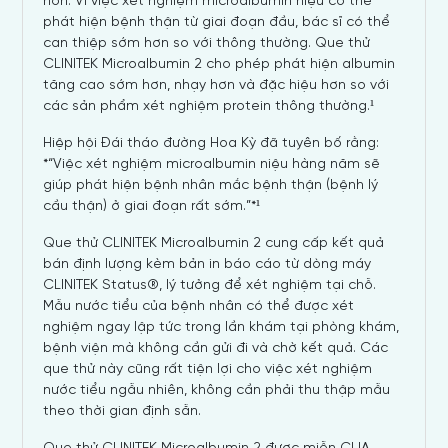
hơn. Vì việc xét nghiệm microalbumin niệu có thể
phát hiện bệnh thận từ giai đoạn đầu, bác sĩ có thể
can thiệp sớm hơn so với thông thường. Que thử
CLINITEK Microalbumin 2 cho phép phát hiện albumin
tăng cao sớm hơn, nhạy hơn và đặc hiệu hơn so với
các sản phẩm xét nghiệm protein thông thường.¹
Hiệp hội Đái tháo đường Hoa Kỳ đã tuyên bố rằng:
*“Việc xét nghiệm microalbumin niệu hàng năm sẽ
giúp phát hiện bệnh nhân mắc bệnh thận (bệnh lý
cầu thận) ở giai đoạn rất sớm.”*¹
Que thử CLINITEK Microalbumin 2 cung cấp kết quả
bán định lượng kèm bản in báo cáo từ dòng máy
CLINITEK Status®, lý tưởng để xét nghiệm tại chỗ.
Mẫu nước tiểu của bệnh nhân có thể được xét
nghiệm ngay lập tức trong lần khám tại phòng khám,
bệnh viện mà không cần gửi đi và chờ kết quả. Các
que thử này cũng rất tiện lợi cho việc xét nghiệm
nước tiểu ngẫu nhiên, không cần phải thu thập mẫu
theo thời gian định sẵn.