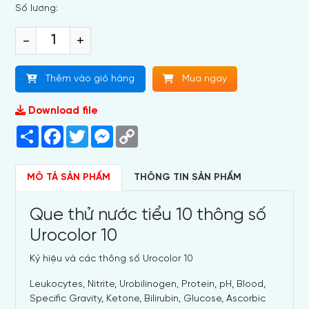
Số lương:
-
+
Thêm vào giỏ hàng
Mua ngay
Download file
Share
Facebook
Twitter
Messenger
Copy
Link
MÔ TẢ SẢN PHẨM
THÔNG TIN SẢN PHẨM
Que thử nước tiểu 10 thông số
Urocolor 10
Ký hiệu và các thông số Urocolor 10
Leukocytes, Nitrite, Urobilinogen, Protein, pH, Blood,
Specific Gravity, Ketone, Bilirubin, Glucose, Ascorbic