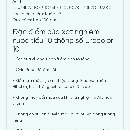
Acid
(LEU/NIT/URO/PRO/pH/BLO/SG/KET/BIL/GLU/ASC).
Loại mẫu phẩm: Nước tiểu
Quy cách
: Hộp 100 que
Đặc điểm của xét nghiệm
nước tiểu 10 thông số Urocolor
10
- Kết quả dương tính và âm tính rõ ràng.
- Chịu được độ ẩm tốt.
- Kiểm tra một sự can thiệp trong Glucose, máu,
Bilirubin, Nitrit bằng axit ascorbic ăn vào
- Không thay đổi màu sau khi thử nghiệm được hoàn
thành
- Không có sự lan truyền màu giữa pH và trọng lượng
riêng