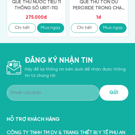
QUE THỬ NƯỚC TIỂU 11
QUE THỬ TỒN DƯ
THÔNG SỐ URIT-11G
PEROXIDE TRONG CHẠY
THẬN NHÂN TẠO
275.000đ
1đ
Chi tiết
Mua ngay
Chi tiết
Mua ngay
ĐĂNG KÝ NHẬN TIN
Hãy để lại thông tin bên dưới để nhận được thông
tin từ chúng tôi
HỖ TRỢ KHÁCH HÀNG
CÔNG TY TNHH TM DV & TRANG THIẾT BỊ Y TẾ PHÚ AN