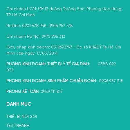
Chi nhánh HCM: MM13 đường Trường Sơn, Phường Hoà Hưng,
TP Hồ Chí Minh
Hotline: 0901 678 968, 0906 957 318
Chi nhánh Hà Nội: 0975 936 313
Giấy phép kinh doanh: 0312692797 - Do sở KH&ĐT Tp Hồ Chí
Minh cấp ngày: 17/03/2014
PHÒNG KINH DOANH THIẾT BỊ Y TẾ GIA ĐÌNH:
0388 092
072
PHÒNG KINH DOANH SINH PHẨM CHUẨN ĐOÁN:
0906 957 318
PHÒNG KẾ TOÁN:
0989 111 817
DANH MỤC
THIẾT BỊ NỘI SOI
TEST NHANH