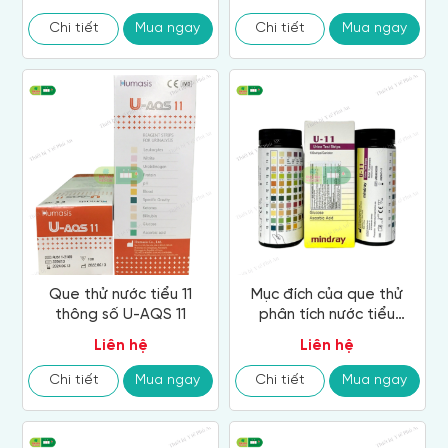
Microalbumin 2 Reagent
Strips)
Chi tiết
Mua ngay
Chi tiết
Mua ngay
Que thử nước tiểu 11
Mục đích của que thử
thông số U-AQS 11
phân tích nước tiểu
Mindray U-11
Liên hệ
Liên hệ
Chi tiết
Mua ngay
Chi tiết
Mua ngay