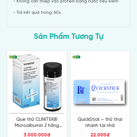
- Không can thiệp vào protein bằng nước tiểu kiềm
- Trả kết quả trong: 60s.
Sản Phẩm Tương Tự
Que thử CLINITEK®
QuickStick – thử thai
Microalbumin 2 hãng
nhanh tại nhà
Siemens (Siemens Clinitek
3.000.000đ
22.000đ