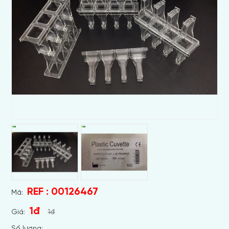
REF : 00126467
Mã:
1đ
Giá:
1đ
Số lương: