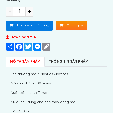
-
+
Thêm vào giỏ hàng
Mua ngay
Download file
Share
Facebook
Twitter
Messenger
Copy
Link
MÔ TẢ SẢN PHẨM
THÔNG TIN SẢN PHẨM
Tên thương mai : Plastic Cuvettes
Mã sản phẩm : 00126467
Nước sản xuất : Taiwan
Sử dụng : dùng cho các máy đông máu
Hộp 600 cái