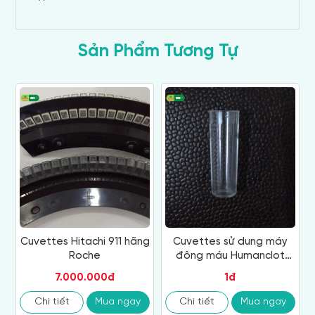
Sản Phẩm Tương Tự
Cuvettes Hitachi 911 hãng
Cuvettes sử dung máy
Roche
đông máu Humanclot
DUO
7.000.000đ
1đ
Chi tiết
Mua ngay
Chi tiết
Mua ngay