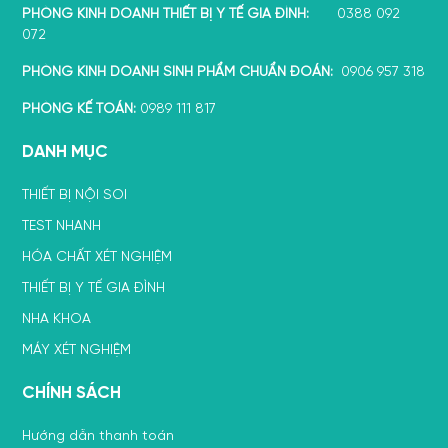
PHÒNG KINH DOANH THIẾT BỊ Y TẾ GIA ĐÌNH:
0388 092
072
PHÒNG KINH DOANH SINH PHẨM CHUẨN ĐOÁN:
0906 957 318
PHÒNG KẾ TOÁN:
0989 111 817
DANH MỤC
THIẾT BỊ NỘI SOI
TEST NHANH
HÓA CHẤT XÉT NGHIỆM
THIẾT BỊ Y TẾ GIA ĐÌNH
NHA KHOA
MÁY XÉT NGHIỆM
CHÍNH SÁCH
Hướng dẫn thanh toán