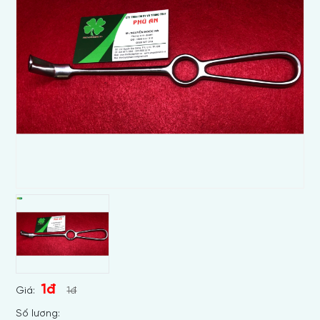
1đ
Giá:
1đ
Số lương: