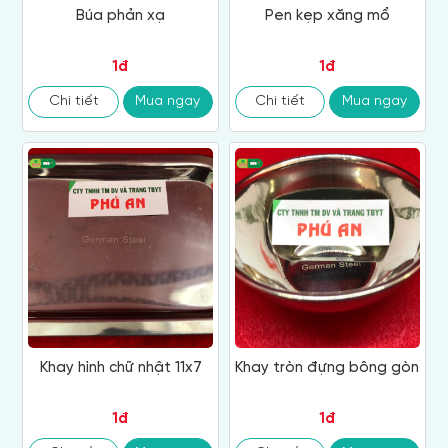
Búa phản xạ
Pen kẹp xăng mổ
1đ
1đ
Chi tiết
Mua ngay
Chi tiết
Mua ngay
Khay hình chữ nhật 11x7
Khay tròn đựng bông gòn
1đ
1đ