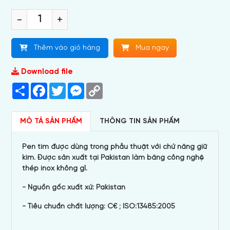
-
+
Thêm vào giỏ hàng
Mua ngay
Download file
Share
Facebook
Twitter
Messenger
Copy
Link
MÔ TẢ SẢN PHẨM
THÔNG TIN SẢN PHẨM
Pen tim được dùng trong phẫu thuật với chứ năng giữ
kim. Được sản xuất tại Pakistan làm băng công nghệ
thép inox không gỉ.
- Nguồn gốc xuất xứ: Pakistan
- Tiêu chuẩn chất lượng: C€ ; ISO:13485:2005