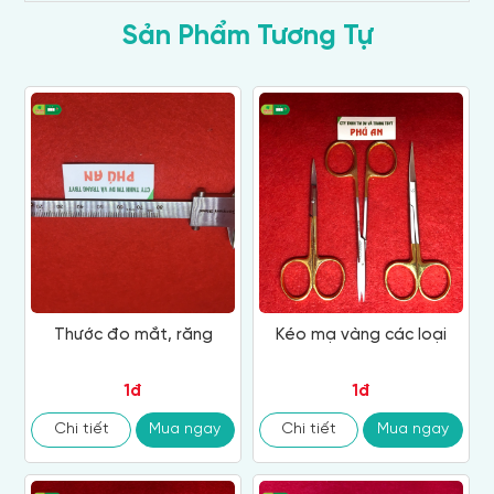
Sản Phẩm Tương Tự
Thước đo mắt, răng
Kéo mạ vàng các loại
1đ
1đ
Chi tiết
Mua ngay
Chi tiết
Mua ngay