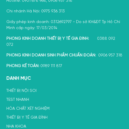
Hotline: 0901 678 968, 0906 957 318
Chi nhánh Hà Nội: 0975 936 313
Giấy phép kinh doanh: 0312692797 - Do sở KH&ĐT Tp Hồ Chí
Minh cấp ngày: 17/03/2014
PHÒNG KINH DOANH THIẾT BỊ Y TẾ GIA ĐÌNH:
0388 092
072
PHÒNG KINH DOANH SINH PHẨM CHUẨN ĐOÁN:
0906 957 318
PHÒNG KẾ TOÁN:
0989 111 817
DANH MỤC
THIẾT BỊ NỘI SOI
TEST NHANH
HÓA CHẤT XÉT NGHIỆM
THIẾT BỊ Y TẾ GIA ĐÌNH
NHA KHOA