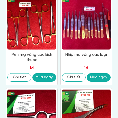
Pen mạ vàng các kích
Nhíp mạ vàng các loại
thước
1đ
1đ
Chi tiết
Mua ngay
Chi tiết
Mua ngay