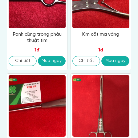
Panh dùng trong phẫu
Kìm cắt mạ vàng
thuật tim
1đ
1đ
Chi tiết
Mua ngay
Chi tiết
Mua ngay