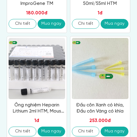
ImproGene TM
50ml/55ml HTM
180.000đ
1đ
Chi tiết
Mua ngay
Chi tiết
Mua ngay
Ống nghiệm Heparin
Đầu côn Xanh có khía,
Lithium 2ml HTM, Mous
Đầu côn Vàng có khía
Thấp
1đ
253.000đ
Chi tiết
Mua ngay
Chi tiết
Mua ngay