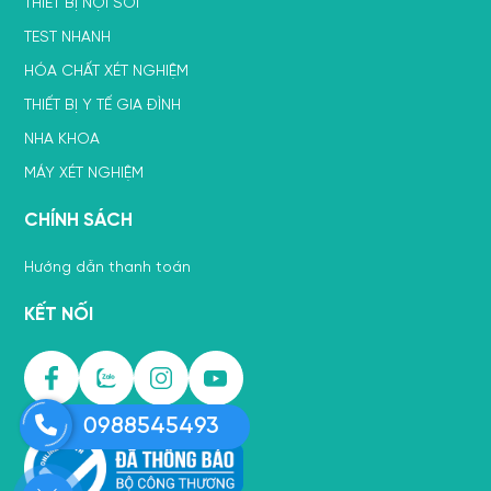
THIẾT BỊ NỘI SOI
TEST NHANH
HÓA CHẤT XÉT NGHIỆM
THIẾT BỊ Y TẾ GIA ĐÌNH
NHA KHOA
MÁY XÉT NGHIỆM
CHÍNH SÁCH
Hướng dẫn thanh toán
KẾT NỐI
0988545493