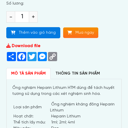
Số lương:
-
+
Thêm vào giỏ hàng
Mua ngay
Download file
Share
Facebook
Twitter
Messenger
Copy
Link
MÔ TẢ SẢN PHẨM
THÔNG TIN SẢN PHẨM
Ống nghiệm Heparin Lithium HTM dùng để tách huyết
tương sử dụng trong các xét nghiệm sinh hóa.
Ống nghiệm kháng đông Heparin
Loại sản phẩm
Lithium
Hoạt chất:
Heparin Lithium
Thể tích lấy máu:
1ml; 2ml; 4ml