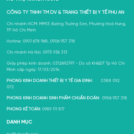
CÔNG TY TNHH TM DV & TRANG THIẾT BỊ Y TẾ PHÚ AN
Chi nhánh HCM: MM13 đường Trường Sơn, Phường Hoà Hưng,
TP Hồ Chí Minh
Hotline: 0901 678 968, 0906 957 318
Chi nhánh Hà Nội: 0975 936 313
Giấy phép kinh doanh: 0312692797 - Do sở KH&ĐT Tp Hồ Chí
Minh cấp ngày: 17/03/2014
PHÒNG KINH DOANH THIẾT BỊ Y TẾ GIA ĐÌNH:
0388 092
072
PHÒNG KINH DOANH SINH PHẨM CHUẨN ĐOÁN:
0906 957 318
PHÒNG KẾ TOÁN:
0989 111 817
DANH MỤC