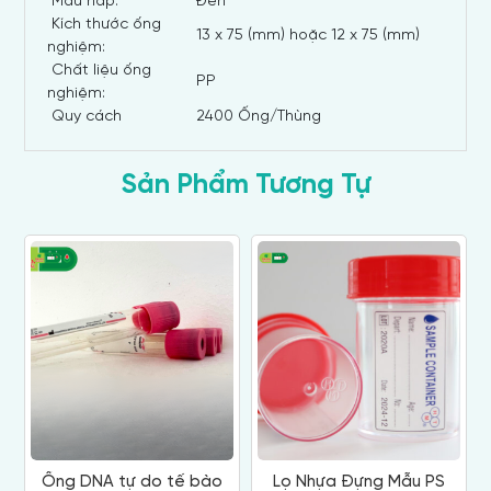
Màu nắp:
Đen
Kích thước ống
13 x 75 (mm) hoặc 12 x 75 (mm)
nghiệm:
Chất liệu ống
PP
nghiệm:
Quy cách
2400 Ống/Thùng
Sản Phẩm Tương Tự
Ống DNA tự do tế bào
Lọ Nhựa Đựng Mẫu PS