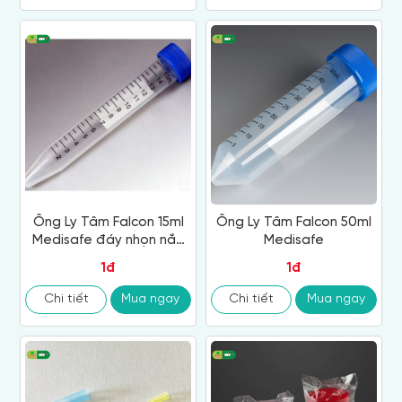
Ống Ly Tâm Falcon 15ml
Ống Ly Tâm Falcon 50ml
Medisafe đáy nhọn nắp
Medisafe
vặn
1đ
1đ
Chi tiết
Mua ngay
Chi tiết
Mua ngay