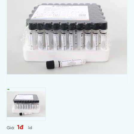
1đ
Giá:
1đ