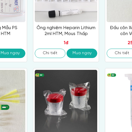
g Mẫu PS
Ống nghiệm Heparin Lithium
Đầu côn X
l HTM
2ml HTM, Mous Thấp
côn V
1đ
2
Mua ngay
Chi tiết
Mua ngay
Chi tiết