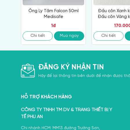
Ống Ly Tâm Falcon 50ml
Đầu côn Xanh k
Medisafe
Đầu côn Vàng k
Đầu côn 
1đ
170.00
Chi tiết
Mua ngay
Chi tiết
ĐĂNG KÝ NHẬN TIN
Hãy để lại thông tin bên dưới để nhận được thô
HỖ TRỢ KHÁCH HÀNG
CÔNG TY TNHH TM DV & TRANG THIẾT BỊ Y
TẾ PHÚ AN
Chi nhánh HCM: MM13 đường Trường Sơn,