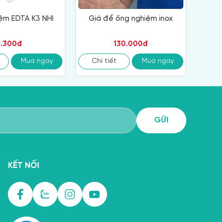
ệm EDTA K3 NHI
Giá để ống nghiệm inox
1.300đ
130.000đ
Mua ngay
Chi tiết
Mua ngay
KẾT NỐI