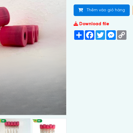
Thêm vào giỏ hàng
Download file
Share
Facebook
Twitter
Messeng
Co
Lin