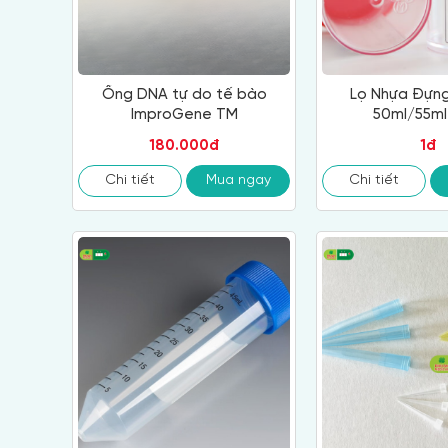
Ống DNA tự do tế bào
Lọ Nhựa Đựn
ImproGene TM
50ml/55m
180.000đ
1đ
Chi tiết
Mua ngay
Chi tiết