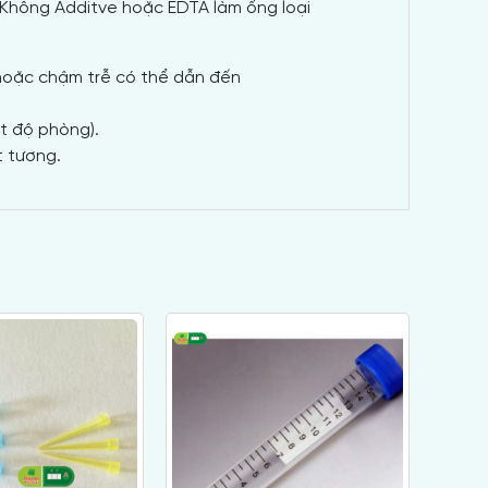
 Không Additve hoặc EDTA làm ống loại
 hoặc chậm trễ có thể dẫn đến
t độ phòng).
t tương.