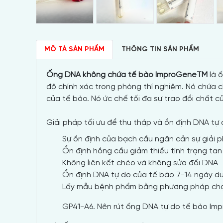
MÔ TẢ SẢN PHẨM
THÔNG TIN SẢN PHẨM
Ống DNA không chứa tế bào ImproGeneTM
là ố
độ chính xác trong phòng thí nghiệm. Nó chứa
của tế bào. Nó ức chế tối đa sự trao đổi chất 
Giải
pháp
tối ưu để thu thập và ổn định DNA tự
Sự ổn định của bạch cầu ngăn cản sự giải
Ổn định hồng cầu giảm thiểu tình trạng ta
Không liên kết chéo và không sửa đổi DNA
Ổn định DNA tự do của tế bào 7-14 ngày d
Lấy mẫu bệnh phẩm bằng phương
pháp
ch
GP41-A6. Nên rút ống DNA tự do tế bào Imp