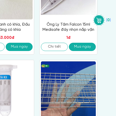
(
0
)
anh có khía, Đầu
Ống Ly Tâm Falcon 15ml
àng có khía
Medisafe đáy nhọn nắp vặn
53.000đ
1đ
Mua ngay
Chi tiết
Mua ngay