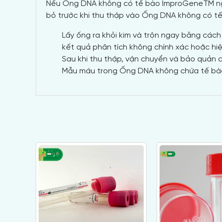
Nếu Ống DNA không có tế bào ImproGeneTM ngay 
bỏ
trước
khi thu thập vào Ống DNA không có 
Lấy ống ra khỏi kim và trộn ngay bằng các
kết quả phân tích không chính xác hoặc hi
Sau
khi thu thập, vận chuyển và bảo quản c
Mẫu máu trong Ống DNA không chứa tế b