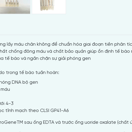
ng lấy máu chân không để chuẩn hóa giai đoạn tiền phân tíc
 chất chống đông máu và chất bảo quản giúp ổn định tế bà
của tế bào và ngăn chặn sự giải phóng gen
 do trong tế bào tuần hoàn:
 phóng DNA bộ gen
n máu
ưới 4-3
ọc tĩnh mạch theo CLSI GP41-A6
roGeneTM sau ống EDTA và trước ống uoride oxalate (chất ức