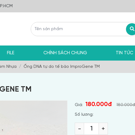
TP.HCM
FILE
CHÍNH SÁCH CHUNG
TIN TỨC
ệm Nhựa
Ống DNA tự do tế bào ImproGene TM
OGENE TM
180.000đ
Giá:
180.000đ
Số lương:
-
+