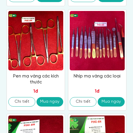
Pen mạ vàng các kích
Nhíp mạ vàng các loại
thước
1đ
1đ
Chi tiết
Mua ngay
Chi tiết
Mua ngay