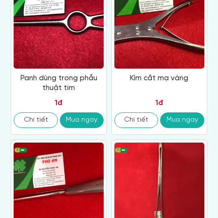
Panh dùng trong phẫu
Kìm cắt mạ vàng
thuật tim
1đ
1đ
Chi tiết
Mua ngay
Chi tiết
Mua ngay