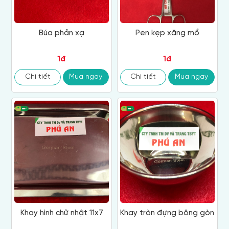
Búa phản xạ
Pen kẹp xăng mổ
1đ
1đ
Chi tiết
Mua ngay
Chi tiết
Mua ngay
Khay hình chữ nhật 11x7
Khay tròn đựng bông gòn