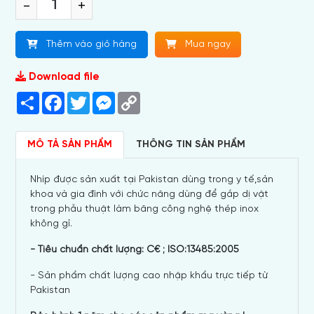
-
+
Thêm vào giỏ hàng
Mua ngay
Download file
Share
Facebook
Twitter
Messenger
Copy
Link
MÔ TẢ SẢN PHẨM
THÔNG TIN SẢN PHẨM
Nhíp được sản xuất tại Pakistan dùng trong y tế,sản
khoa và gia đình với chức năng dùng để gắp dị vật
trong phẫu thuật làm băng công nghệ thép inox
không gỉ.
- Tiêu chuẩn chất lượng: C€ ; ISO:13485:2005
- Sản phẩm chất lượng cao nhập khẩu trực tiếp từ
Pakistan