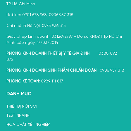
TP Hồ Chí Minh
Hotline: 0901 678 968, 0906 957 318
Chi nhánh Hà Nội: 0975 936 313
Giấy phép kinh doanh: 0312692797 - Do sở KH&ĐT Tp Hồ Chí
Minh cấp ngày: 17/03/2014
PHÒNG KINH DOANH THIẾT BỊ Y TẾ GIA ĐÌNH:
0388 092
072
PHÒNG KINH DOANH SINH PHẨM CHUẨN ĐOÁN:
0906 957 318
PHÒNG KẾ TOÁN:
0989 111 817
DANH MỤC
THIẾT BỊ NỘI SOI
TEST NHANH
HÓA CHẤT XÉT NGHIỆM