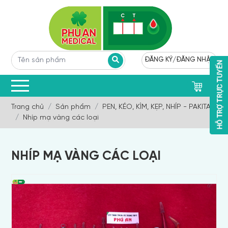
ĐĂNG KÝ
/
ĐĂNG NHẬP
0
Trang chủ
Sản phẩm
PEN, KÉO, KÌM, KẸP, NHÍP - PAKITAN
Nhíp mạ vàng các loại
NHÍP MẠ VÀNG CÁC LOẠI