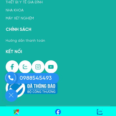
THIẾT BỊ Y TẾ GIA ĐÌNH
NHA KHOA
MÁY XÉT NGHIỆM
CHÍNH SÁCH
Hướng dẫn thanh toán
KẾT NỐI
0988545493