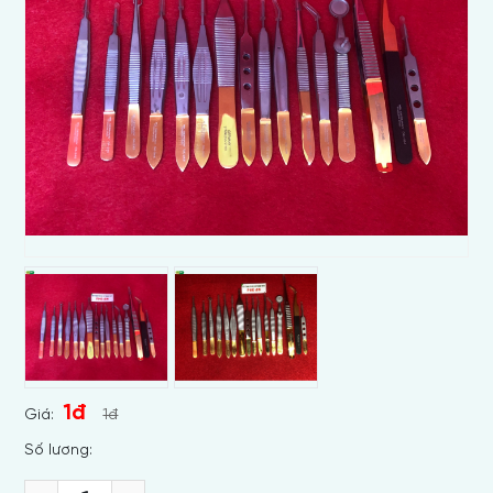
1đ
Giá:
1đ
Số lương: