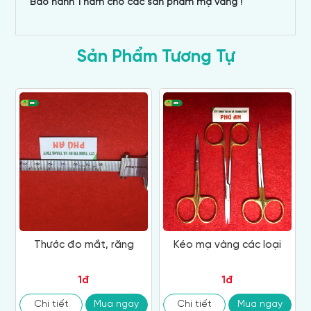
Bảo hành 1 năm cho các sản phẩm mạ vàng !
Sản Phẩm Tương Tự
Thước đo mắt, răng
Kéo mạ vàng các loại
1đ
1đ
Chi tiết
Mua ngay
Chi tiết
Mua ngay