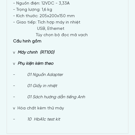
- Nguồn điện: 12VDC - 3,33A
- Trọng lượng: 1,6 kg
- Kích thước: 205x200x150 mm
- Giao tiếp: Tích hợp máy in nhiệt
USB, Ethernet
Tùy chọn bộ đọc mã vạch
Cấu hình gồm
v
Máy chính (RT100)
v
Phụ kiện kèm theo
-
01 Nguồn Adapter
-
01 Giấy in nhiệt
-
01 Sách hướng dẫn tiếng Anh
v Hóa chất kèm thử máy
-
10 HbA1c test kit