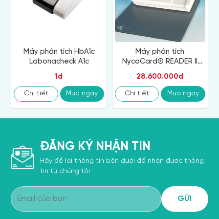
Máy phân tích HbA1c
Máy phân tích
Labonacheck A1c
NycoCard® READER II
(HbA1c)
1đ
28.600.000đ
Chi tiết
Mua ngay
Chi tiết
Mua ngay
ĐĂNG KÝ NHẬN TIN
Hãy để lại thông tin bên dưới để nhận được thông
tin từ chúng tôi