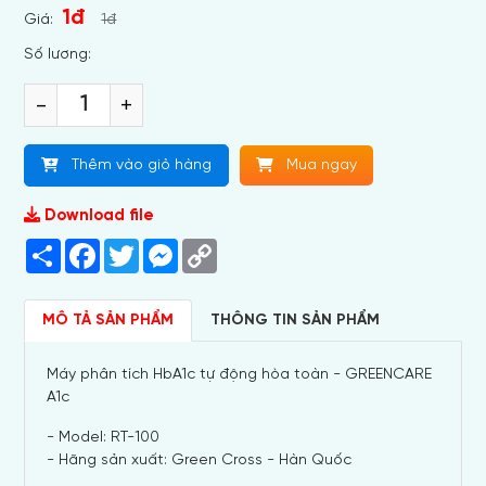
1đ
Giá:
1đ
Số lương:
-
+
Thêm vào giỏ hàng
Mua ngay
Download file
Share
Facebook
Twitter
Messenger
Copy
Link
MÔ TẢ SẢN PHẨM
THÔNG TIN SẢN PHẨM
Máy phân tích HbA1c tự động hòa toàn - GREENCARE
A1c
- Model: RT-100
- Hãng sản xuất: Green Cross - Hàn Quốc