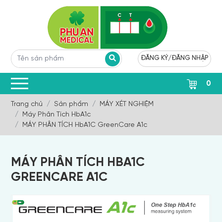
ĐĂNG KÝ
/
ĐĂNG NHẬP
0
Trang chủ
Sản phẩm
MÁY XÉT NGHIỆM
Máy Phân Tích HbA1c
MÁY PHÂN TÍCH HbA1C GreenCare A1c
MÁY PHÂN TÍCH HBA1C
GREENCARE A1C