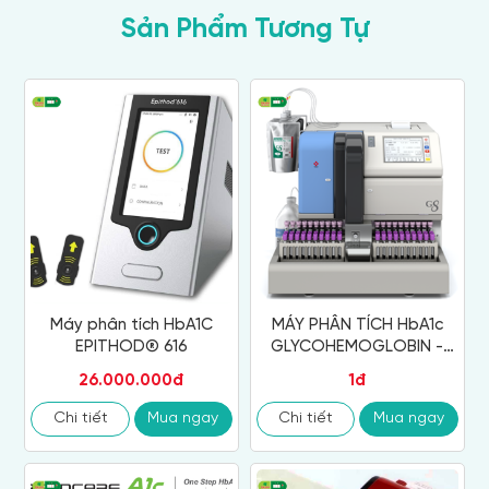
Sản Phẩm Tương Tự
Máy phân tích HbA1C
MÁY PHÂN TÍCH HbA1c
EPITHOD® 616
GLYCOHEMOGLOBIN -
TOSOH
26.000.000đ
1đ
Chi tiết
Mua ngay
Chi tiết
Mua ngay