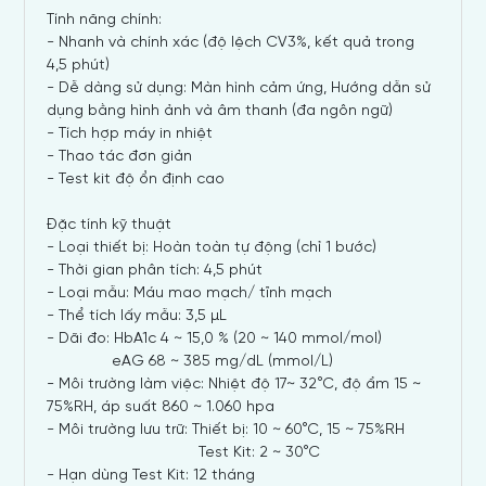
Tính năng chính:
- Nhanh và chính xác (độ lệch CV3%, kết quả trong
4,5 phút)
- Dễ dàng sử dụng: Màn hình cảm ứng, Hướng dẫn sử
dụng bằng hình ảnh và âm thanh (đa ngôn ngữ)
- Tích hợp máy in nhiệt
- Thao tác đơn giản
- Test kit độ ổn định cao
Đặc tính kỹ thuật
- Loại thiết bị: Hoàn toàn tự động (chỉ 1 bước)
- Thời gian phân tích: 4,5 phút
- Loại mẫu: Máu mao mạch/ tĩnh mạch
- Thể tích lấy mẫu: 3,5 µL
- Dãi đo: HbA1c 4 ~ 15,0 % (20 ~ 140 mmol/mol)
eAG 68 ~ 385 mg/dL (mmol/L)
- Môi trường làm việc: Nhiệt độ 17~ 32°C, độ ẩm 15 ~
75%RH, áp suất 860 ~ 1.060 hpa
- Môi trường lưu trữ: Thiết bị: 10 ~ 60°C, 15 ~ 75%RH
Test Kit: 2 ~ 30°C
- Hạn dùng Test Kit: 12 tháng