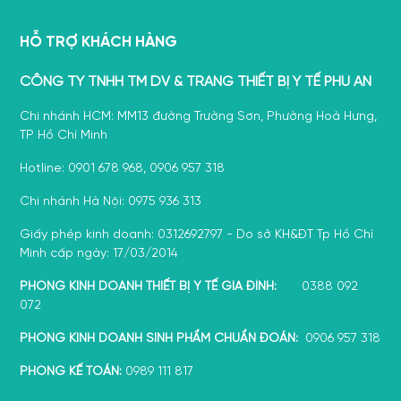
HỖ TRỢ KHÁCH HÀNG
CÔNG TY TNHH TM DV & TRANG THIẾT BỊ Y TẾ PHÚ AN
Chi nhánh HCM: MM13 đường Trường Sơn, Phường Hoà Hưng,
TP Hồ Chí Minh
Hotline: 0901 678 968, 0906 957 318
Chi nhánh Hà Nội: 0975 936 313
Giấy phép kinh doanh: 0312692797 - Do sở KH&ĐT Tp Hồ Chí
Minh cấp ngày: 17/03/2014
PHÒNG KINH DOANH THIẾT BỊ Y TẾ GIA ĐÌNH:
0388 092
072
PHÒNG KINH DOANH SINH PHẨM CHUẨN ĐOÁN:
0906 957 318
PHÒNG KẾ TOÁN:
0989 111 817