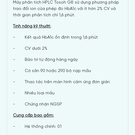
Máy phân tích HPLC Tosoh G8 sử dụng phương pháp
trao đổi ion của phép đo HbA1c với ít hơn 2% CV và
thời gian phân tích chỉ 1,6 phút.
Tính năng kỹ thuật:
- Kết quả HbA1c ổn định trong 1,6 phút
- CV dưới 2%
- Bảo trì tự động hàng ngày
- Có sẵn 90 hoặc 290 bộ nạp mẫu
- Thao tác trên màn hình cảm ứng đơn giản.
- Nhiều loại mẫu
- Chứng nhận NGSP
Cung cấp bao gồm:
- Hệ thống chính: 01