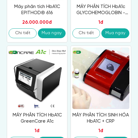
Máy phân tích HbA1C
MÁY PHÂN TÍCH HbA1c
EPITHOD® 616
GLYCOHEMOGLOBIN -
TOSOH
26.000.000đ
1đ
Chi tiết
Mua ngay
Chi tiết
Mua ngay
MÁY PHÂN TÍCH HbA1C
MÁY PHÂN TÍCH SINH HÓA
GreenCare A1c
HbA1C + CRP
1đ
1đ