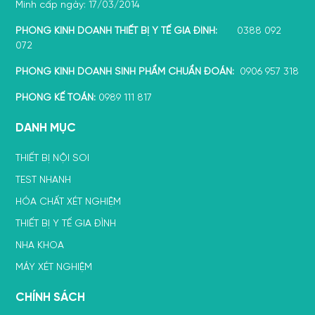
Minh cấp ngày: 17/03/2014
PHÒNG KINH DOANH THIẾT BỊ Y TẾ GIA ĐÌNH:
0388 092
072
PHÒNG KINH DOANH SINH PHẨM CHUẨN ĐOÁN:
0906 957 318
PHÒNG KẾ TOÁN:
0989 111 817
DANH MỤC
THIẾT BỊ NỘI SOI
TEST NHANH
HÓA CHẤT XÉT NGHIỆM
THIẾT BỊ Y TẾ GIA ĐÌNH
NHA KHOA
MÁY XÉT NGHIỆM
CHÍNH SÁCH