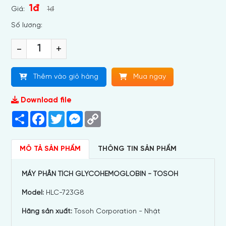
1đ
Giá:
1đ
Số lương:
-
+
Thêm vào giỏ hàng
Mua ngay
Download file
Share
Facebook
Twitter
Messenger
Copy
Link
MÔ TẢ SẢN PHẨM
THÔNG TIN SẢN PHẨM
MÁY PHÂN TÍCH GLYCOHEMOGLOBIN - TOSOH
Model:
HLC-723G8
Hãng sản xuất:
Tosoh Corporation - Nhật