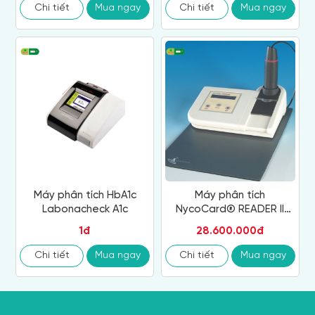
Chi tiết
Mua ngay
Chi tiết
Mua ngay
Máy phân tích HbA1c
Máy phân tích
Labonacheck A1c
NycoCard® READER II
(HbA1c)
1đ
28.600.000đ
Chi tiết
Mua ngay
Chi tiết
Mua ngay