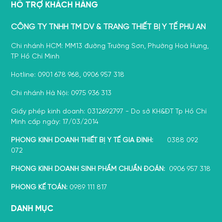
HỖ TRỢ KHÁCH HÀNG
CÔNG TY TNHH TM DV & TRANG THIẾT BỊ Y TẾ PHÚ AN
Chi nhánh HCM: MM13 đường Trường Sơn, Phường Hoà Hưng,
TP Hồ Chí Minh
Hotline: 0901 678 968, 0906 957 318
Chi nhánh Hà Nội: 0975 936 313
Giấy phép kinh doanh: 0312692797 - Do sở KH&ĐT Tp Hồ Chí
Minh cấp ngày: 17/03/2014
PHÒNG KINH DOANH THIẾT BỊ Y TẾ GIA ĐÌNH:
0388 092
072
PHÒNG KINH DOANH SINH PHẨM CHUẨN ĐOÁN:
0906 957 318
PHÒNG KẾ TOÁN:
0989 111 817
DANH MỤC