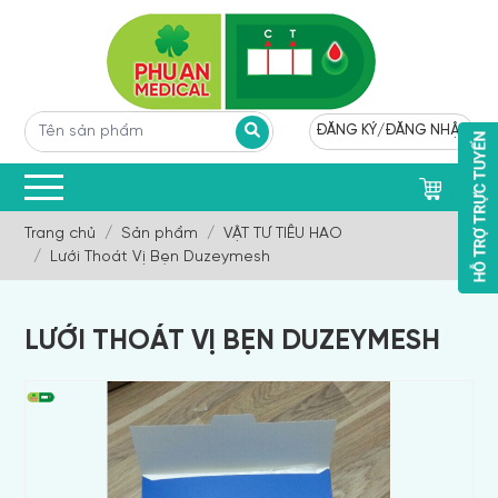
ĐĂNG KÝ
/
ĐĂNG NHẬP
0
Trang chủ
Sản phẩm
VẬT TƯ TIÊU HAO
Lưới Thoát Vị Bẹn Duzeymesh
LƯỚI THOÁT VỊ BẸN DUZEYMESH