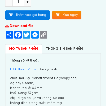
-
+
Thêm vào giỏ hàng
Mua ngay
Download file
Share
Facebook
Twitter
Messenger
Copy
Link
MÔ TẢ SẢN PHẨM
THÔNG TIN SẢN PHẨM
Thông số kỹ thuật :
Lưới Thoát Vị Bẹn
Duzeymesh
chất liệu: Sợi Monofilament Polypropylene,
độ dày 0.5mm,
kích thước lỗ: 0.7mm,
khối lượng: 57gsm,
chịu được áp lực và kháng lực cao,
không dính, trong suốt, mềm mại.