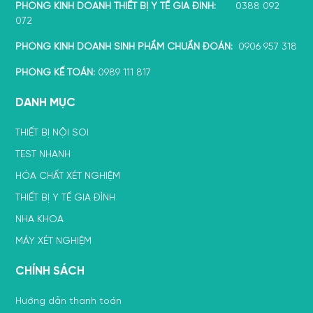
PHÒNG KINH DOANH THIẾT BỊ Y TẾ GIA ĐÌNH:
0388 092
072
PHÒNG KINH DOANH SINH PHẨM CHUẨN ĐOÁN:
0906 957 318
PHÒNG KẾ TOÁN:
0989 111 817
DANH MỤC
THIẾT BỊ NỘI SOI
TEST NHANH
HÓA CHẤT XÉT NGHIỆM
THIẾT BỊ Y TẾ GIA ĐÌNH
NHA KHOA
MÁY XÉT NGHIỆM
CHÍNH SÁCH
Hướng dẫn thanh toán