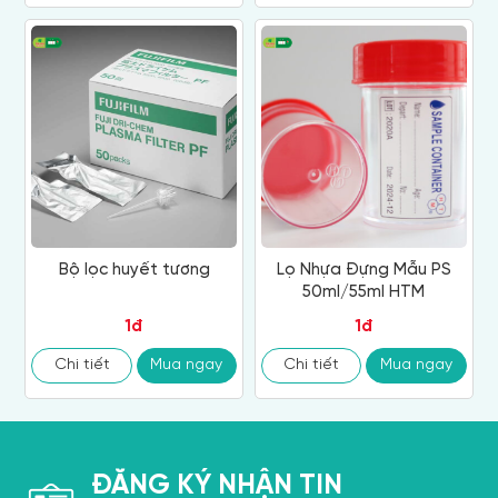
Bộ lọc huyết tương
Lọ Nhựa Đựng Mẫu PS
50ml/55ml HTM
1đ
1đ
Chi tiết
Mua ngay
Chi tiết
Mua ngay
ĐĂNG KÝ NHẬN TIN