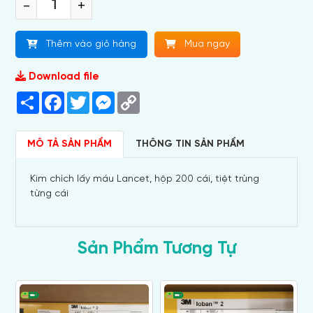
-
+
Thêm vào giỏ hàng
Mua ngay
Download file
Share
Facebook
Twitter
Messenger
Copy
Link
MÔ TẢ SẢN PHẨM
THÔNG TIN SẢN PHẨM
Kim chích lấy máu Lancet, hộp 200 cái, tiệt trùng
từng cái
Sản Phẩm Tương Tự