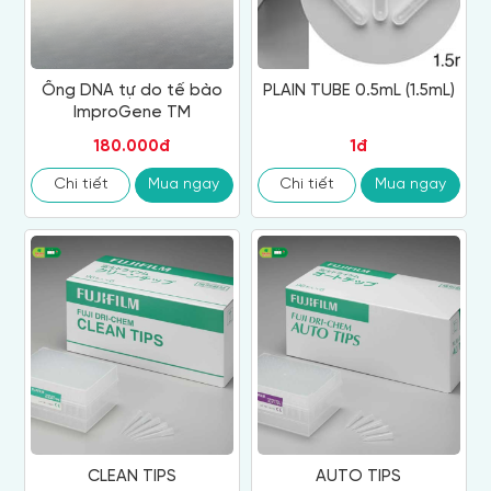
Ống DNA tự do tế bào
PLAIN TUBE 0.5mL (1.5mL)
ImproGene TM
180.000đ
1đ
Chi tiết
Mua ngay
Chi tiết
Mua ngay
CLEAN TIPS
AUTO TIPS