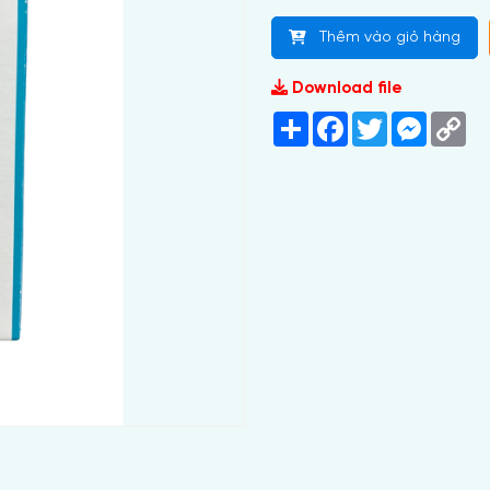
Thêm vào giỏ hàng
Download file
Share
Facebook
Twitter
Messeng
Co
Lin