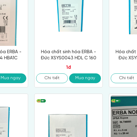
hóa ERBA -
Hóa chất sinh hóa ERBA -
Hóa chất 
4 HBA1C
Đức XSYS0043 HDL C 160
Đức XSY
1đ
Mua ngay
Chi tiết
Mua ngay
Chi tiết