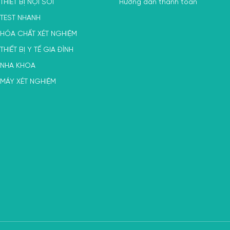
THIẾT BỊ NỘI SOI
Hướng dẫn thanh toán
TEST NHANH
HÓA CHẤT XÉT NGHIỆM
THIẾT BỊ Y TẾ GIA ĐÌNH
NHA KHOA
MÁY XÉT NGHIỆM