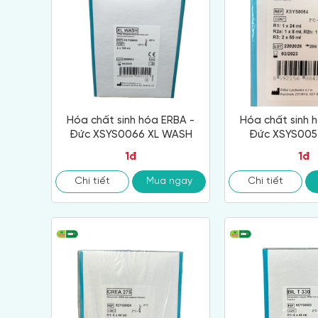
Hóa chất sinh hóa ERBA -
Hóa chất sinh 
Đức XSYS0066 XL WASH
Đức XSYS005
1đ
1đ
Chi tiết
Mua ngay
Chi tiết