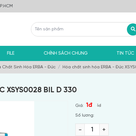
TP.HCM
FILE
CHÍNH SÁCH CHUNG
TIN TỨC
 Chất Sinh Hóa ERBA - Đức
Hóa chất sinh hóa ERBA - Đức XSYS
 XSYS0028 BIL D 330
1đ
Giá:
1đ
Số lương:
-
+