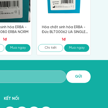
sinh hóa ERBA -
Hóa chất sinh hóa ERBA -
0080 ERBA NORM
Đức BLT00062 UA SINGLE
200
1đ
1đ
Mua ngay
Chi tiết
Mua ngay
KẾT NỐI