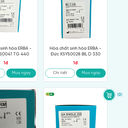
sinh hóa ERBA -
Hóa chất sinh hóa ERBA -
S0041 TG 440
Đức XSYS0028 BIL D 330
1đ
1đ
Mua ngay
Chi tiết
Mua ngay
(
0
)