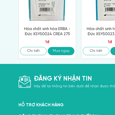
Hóa chất sinh hóa ERBA -
Hóa chất sinh 
Đức XSYS0024 CREA 275
Đức XSYS0023 
1đ
1đ
Chi tiết
Mua ngay
Chi tiết
ĐĂNG KÝ NHẬN TIN
Hãy để lại thông tin bên dưới để nhận được thô
HỖ TRỢ KHÁCH HÀNG