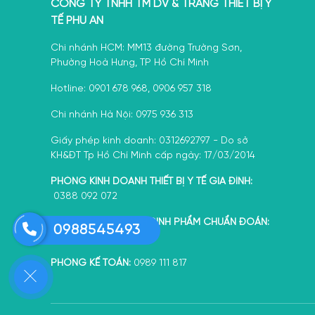
CÔNG TY TNHH TM DV & TRANG THIẾT BỊ Y
TẾ PHÚ AN
Chi nhánh HCM: MM13 đường Trường Sơn,
Phường Hoà Hưng, TP Hồ Chí Minh
Hotline: 0901 678 968, 0906 957 318
Chi nhánh Hà Nội: 0975 936 313
Giấy phép kinh doanh: 0312692797 - Do sở
KH&ĐT Tp Hồ Chí Minh cấp ngày: 17/03/2014
PHÒNG KINH DOANH THIẾT BỊ Y TẾ GIA ĐÌNH:
0388 092 072
PHÒNG KINH DOANH SINH PHẨM CHUẨN ĐOÁN:
0988545493
0906 957 318
PHÒNG KẾ TOÁN:
0989 111 817