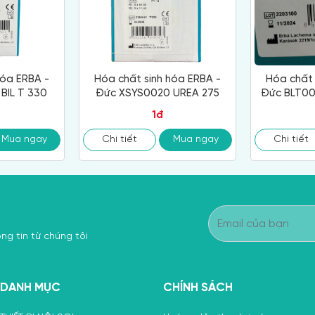
hóa ERBA -
Hóa chất sinh hóa ERBA -
Hóa chất 
BIL T 330
Đức XSYS0020 UREA 275
Đức BLT0
1đ
Mua ngay
Chi tiết
Mua ngay
Chi tiết
ng tin từ chúng tôi
DANH MỤC
CHÍNH SÁCH