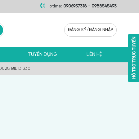
Hotline:
0906957318 - 0988545493
ĐĂNG KÝ
/
ĐĂNG NHẬP
TUYỂN DỤNG
LIÊN HỆ
0028 BIL D 330