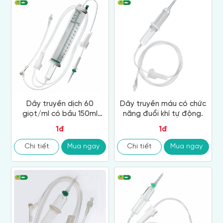
Dây truyền dịch 60
Dây truyền máu có chức
giọt/ml có bầu 150ml
năng đuổi khí tự động.
dùng pha thuốc
1đ
1đ
Chi tiết
Mua ngay
Chi tiết
Mua ngay