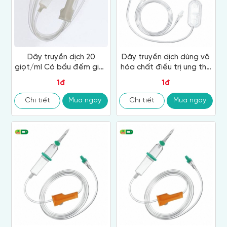
Dây truyền dịch 20
Dây truyền dịch dùng vô
giọt/ml Có bầu đếm giọt
hóa chất điều trị ung thư
2 ngăn (cứng - mềm)
có màng lọc hóa chất
1đ
1đ
Không có chất phụ gia
0.2µm Chất liệu không
DEHP
chứa PV
Chi tiết
Mua ngay
Chi tiết
Mua ngay