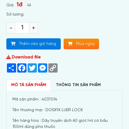
1đ
Giá:
1đ
Số lương:
-
+
Thêm vào giỏ hàng
Mua ngay
Download file
Share
Facebook
Twitter
Messenger
Copy
Link
MÔ TẢ SẢN PHẨM
THÔNG TIN SẢN PHẨM
Mã sản phẩm : 4037014
Tên thương mại : DOSIFIX LUER LOCK
Tên hàng hóa : Dây truyền dịch 60 giọt/ml có bầu
150ml dùng pha thuốc