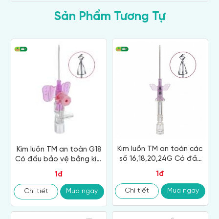
Sản Phẩm Tương Tự
Kim luồn TM an toàn các
Kim luồn TM an toàn G18
số 16,18,20,24G Có đầu
Có đầu bảo vệ bằng kim
bảo vệ bằng kim loại. Có
loại. Có cánh có cửa bơm
1đ
1đ
cánh, không cửa bơm
thuốc
thuốc
Chi tiết
Mua ngay
Chi tiết
Mua ngay