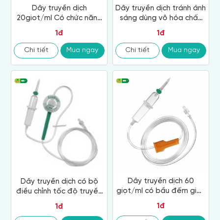
Dây truyền dịch
Dây truyền dịch tránh ánh
20giot/ml Có chức năng
sáng dùng vô hóa chất
đuổi khí tự động và khóa
điều trị ung thư
1đ
1đ
dịch tự động, đầu khóa
Luer lock
Chi tiết
Mua ngay
Chi tiết
Mua ngay
Dây truyền dịch 60
Dây truyền dịch có bộ
giọt/ml có bầu đếm giọt
điều chỉnh tốc độ truyền
2 ngăn (cứng - mềm), có
ổn định, có thể cài đặt
1đ
1đ
khóa luer lock, không
tốc độ truyền từ 10ml/h-