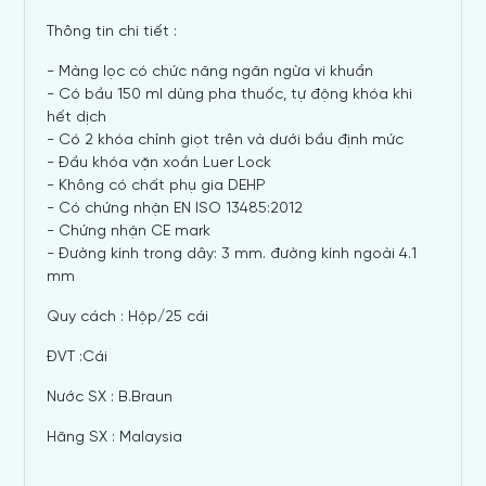
Thông tin chi tiết :
- Màng lọc có chức năng ngăn ngừa vi khuẩn
- Có bầu 150 ml dùng pha thuốc, tự động khóa khi
hết dịch
- Có 2 khóa chỉnh giọt trên và dưới bầu định mức
- Đầu khóa vặn xoắn Luer Lock
- Không có chất phụ gia DEHP
- Có chứng nhận EN ISO 13485:2012
- Chứng nhận CE mark
- Đường kính trong dây: 3 mm. đường kính ngoài 4.1
mm
Quy cách : Hộp/25 cái
ĐVT :Cái
Nước SX : B.Braun
Hãng SX : Malaysia