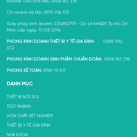
Hotline: 0901 678 968, 0906 957 318
Chi nhánh Hà Nội: 0975 936 313
Giấy phép kinh doanh: 0312692797 - Do sở KH&ĐT Tp Hồ Chí
Minh cấp ngày: 17/03/2014
PHÒNG KINH DOANH THIẾT BỊ Y TẾ GIA ĐÌNH:
0388 092
072
PHÒNG KINH DOANH SINH PHẨM CHUẨN ĐOÁN:
0906 957 318
PHÒNG KẾ TOÁN:
0989 111 817
DANH MỤC
THIẾT BỊ NỘI SOI
TEST NHANH
HÓA CHẤT XÉT NGHIỆM
THIẾT BỊ Y TẾ GIA ĐÌNH
NHA KHOA