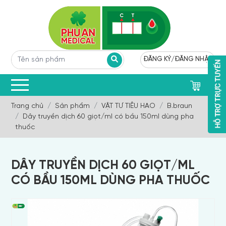
ĐĂNG KÝ
/
ĐĂNG NHẬP
0
Trang chủ
Sản phẩm
VẬT TƯ TIÊU HAO
B.braun
Dây truyền dịch 60 giọt/ml có bầu 150ml dùng pha
thuốc
DÂY TRUYỀN DỊCH 60 GIỌT/ML
CÓ BẦU 150ML DÙNG PHA THUỐC