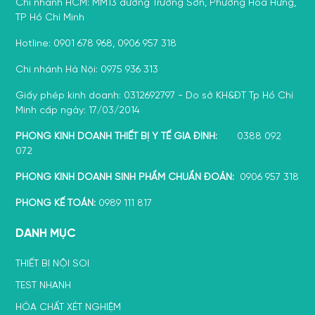
Chi nhánh HCM: MM13 đường Trường Sơn, Phường Hoà Hưng,
TP Hồ Chí Minh
Hotline: 0901 678 968, 0906 957 318
Chi nhánh Hà Nội: 0975 936 313
Giấy phép kinh doanh: 0312692797 - Do sở KH&ĐT Tp Hồ Chí
Minh cấp ngày: 17/03/2014
PHÒNG KINH DOANH THIẾT BỊ Y TẾ GIA ĐÌNH:
0388 092
072
PHÒNG KINH DOANH SINH PHẨM CHUẨN ĐOÁN:
0906 957 318
PHÒNG KẾ TOÁN:
0989 111 817
DANH MỤC
THIẾT BỊ NỘI SOI
TEST NHANH
HÓA CHẤT XÉT NGHIỆM