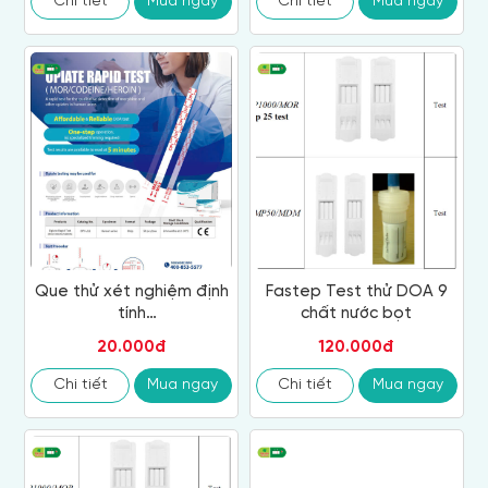
Chi tiết
Mua ngay
Chi tiết
Mua ngay
Que thử xét nghiệm định
Fastep Test thử DOA 9
tính
chất nước bọt
Morphine/Heroin/Codeine
20.000đ
120.000đ
(Nước tiểu)
Chi tiết
Mua ngay
Chi tiết
Mua ngay