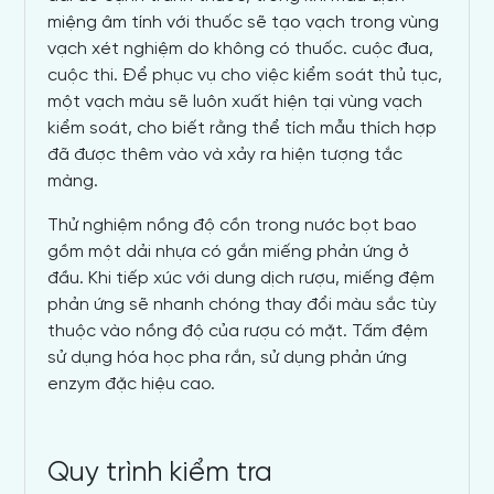
miệng âm tính với thuốc sẽ tạo vạch trong vùng
vạch xét nghiệm do không có thuốc. cuộc đua,
cuộc thi. Để phục vụ cho việc kiểm soát thủ tục,
một vạch màu sẽ luôn xuất hiện tại vùng vạch
kiểm soát, cho biết rằng thể tích mẫu thích hợp
đã được thêm vào và xảy ra hiện tượng tắc
màng.
Thử nghiệm nồng độ cồn trong nước bọt bao
gồm một dải nhựa có gắn miếng phản ứng ở
đầu. Khi tiếp xúc với dung dịch rượu, miếng đệm
phản ứng sẽ nhanh chóng thay đổi màu sắc tùy
thuộc vào nồng độ của rượu có mặt. Tấm đệm
sử dụng hóa học pha rắn, sử dụng phản ứng
enzym đặc hiệu cao.
Quy trình kiểm tra