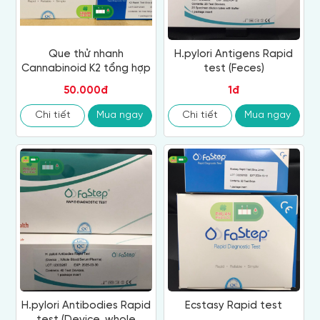
Que thử nhanh
H.pylori Antigens Rapid
Cannabinoid K2 tổng hợp
test (Feces)
50.000đ
1đ
Chi tiết
Mua ngay
Chi tiết
Mua ngay
H.pylori Antibodies Rapid
Ecstasy Rapid test
test (Device, whole