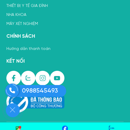
THIẾT BỊ Y TẾ GIA ĐÌNH
NHA KHOA
MÁY XÉT NGHIỆM
CHÍNH SÁCH
Hướng dẫn thanh toán
KẾT NỐI
0988545493