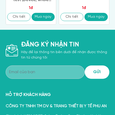
Blood/Serum/plasma)
1đ
1đ
Chi tiết
Mua ngay
Chi tiết
Mua ngay
ĐĂNG KÝ NHẬN TIN
Hãy để lại thông tin bên dưới để nhận được thông
tin từ chúng tôi
HỖ TRỢ KHÁCH HÀNG
CÔNG TY TNHH TM DV & TRANG THIẾT BỊ Y TẾ PHÚ AN