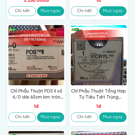
3.350.000đ
1đ
tiệt trùng, không tan
7x5x1cm, hộp 20
Chi tiết
Mua ngay
Chi tiết
Mua ngay
Chỉ Phẫu Thuật PDS II số
Chỉ Phẫu Thuật Tổng Hợp
6/0 dài 45cm kim tròn
Tự Tiêu Tiệt Trùng
đầu tròn plus dài 13mm,
VICRYL™ ( Polyglactin ) 1
1đ
1đ
1/3C
W9431
Chi tiết
Mua ngay
Chi tiết
Mua ngay