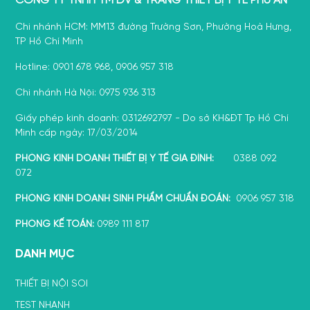
CÔNG TY TNHH TM DV & TRANG THIẾT BỊ Y TẾ PHÚ AN
Chi nhánh HCM: MM13 đường Trường Sơn, Phường Hoà Hưng,
TP Hồ Chí Minh
Hotline: 0901 678 968, 0906 957 318
Chi nhánh Hà Nội: 0975 936 313
Giấy phép kinh doanh: 0312692797 - Do sở KH&ĐT Tp Hồ Chí
Minh cấp ngày: 17/03/2014
PHÒNG KINH DOANH THIẾT BỊ Y TẾ GIA ĐÌNH:
0388 092
072
PHÒNG KINH DOANH SINH PHẨM CHUẨN ĐOÁN:
0906 957 318
PHÒNG KẾ TOÁN:
0989 111 817
DANH MỤC
THIẾT BỊ NỘI SOI
TEST NHANH