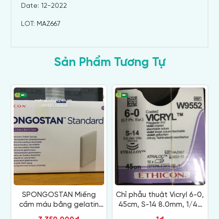
Date: 12-2022
LOT: MAZ667
Sản Phẩm Tương Tự
SPONGOSTAN Miếng
Chỉ phẫu thuật Vicryl 6-0,
cầm máu bằng gelatin
45cm, S-14 8.0mm, 1/4c
dạng bọt xốp màu trắng
W9552