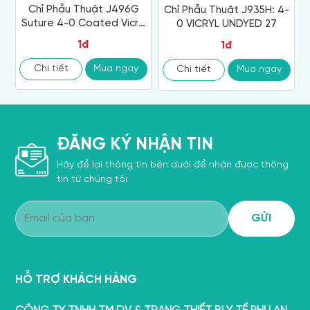
Chỉ Phẫu Thuật J496G
Chỉ Phẫu Thuật J935H: 4-
Suture 4-0 Coated Vicryl
0 VICRYL UNDYED 27
18
1đ
1đ
Chi tiết
Mua ngay
Chi tiết
Mua ngay
ĐĂNG KÝ NHẬN TIN
Hãy để lại thông tin bên dưới để nhận được thông
tin từ chúng tôi
HỖ TRỢ KHÁCH HÀNG