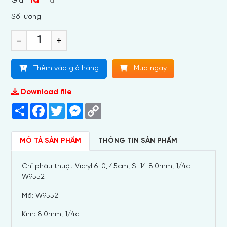
Giá:
1đ
Số lương:
-
+
Thêm vào giỏ hàng
Mua ngay
Download file
Share
Facebook
Twitter
Messenger
Copy
Link
MÔ TẢ SẢN PHẨM
THÔNG TIN SẢN PHẨM
Chỉ phẫu thuật Vicryl 6-0, 45cm, S-14 8.0mm, 1/4c
W9552
Mã: W9552
Kim: 8.0mm, 1/4c