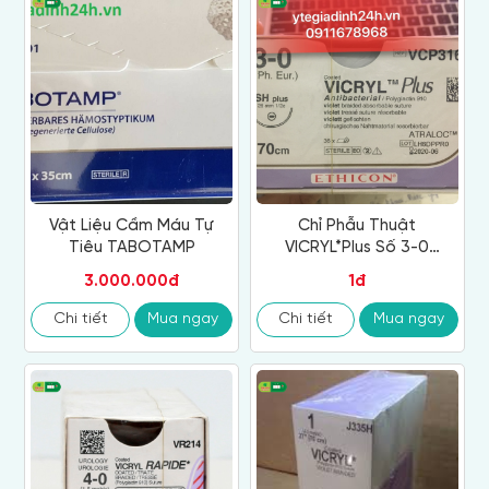
Vật Liệu Cầm Máu Tự
Chỉ Phẫu Thuật
Tiêu TABOTAMP
VICRYL*Plus Số 3-0
VCP316H
3.000.000đ
1đ
Chi tiết
Mua ngay
Chi tiết
Mua ngay