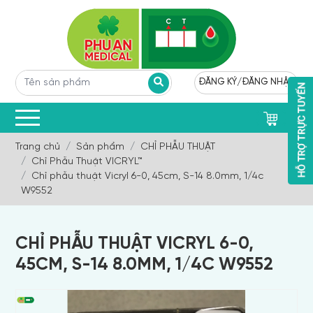
ĐĂNG KÝ
/
ĐĂNG NHẬP
0
Trang chủ
Sản phẩm
CHỈ PHẪU THUẬT
Chỉ Phẫu Thuật VICRYL™
Chỉ phẫu thuật Vicryl 6-0, 45cm, S-14 8.0mm, 1/4c
W9552
CHỈ PHẪU THUẬT VICRYL 6-0,
45CM, S-14 8.0MM, 1/4C W9552