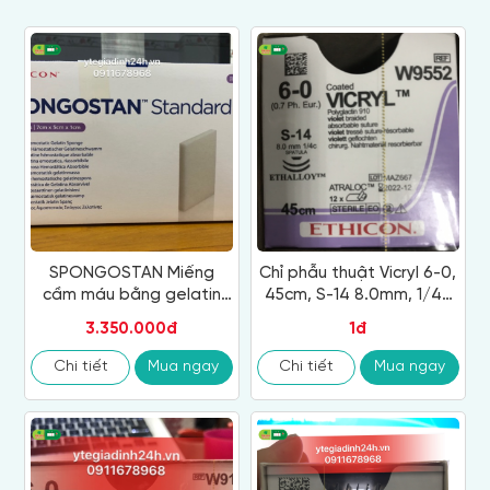
SPONGOSTAN Miếng
Chỉ phẫu thuật Vicryl 6-0,
cầm máu bằng gelatin
45cm, S-14 8.0mm, 1/4c
dạng bọt xốp màu trắng
W9552
3.350.000đ
1đ
tiệt trùng, không tan
7x5x1cm, hộp 20
Chi tiết
Mua ngay
Chi tiết
Mua ngay