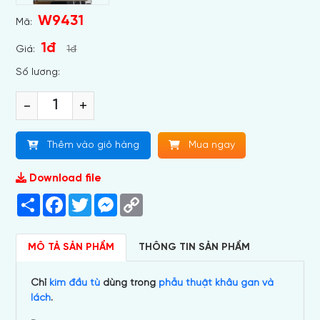
W9431
Mã:
1đ
Giá:
1đ
Số lương:
-
+
Thêm vào giỏ hàng
Mua ngay
Download file
Share
Facebook
Twitter
Messenger
Copy
Link
MÔ TẢ SẢN PHẨM
THÔNG TIN SẢN PHẨM
Chỉ
kim đầu tù
dùng trong
phẫu thuật khâu gan và
lách
.