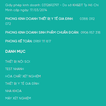
Giấy phép kinh doanh: 0312692797 - Do sở KH&ĐT Tp Hồ Chí
Minh cấp ngày: 17/03/2014
PHÒNG KINH DOANH THIẾT BỊ Y TẾ GIA ĐÌNH:
0388 092
072
PHÒNG KINH DOANH SINH PHẨM CHUẨN ĐOÁN:
0906 957 318
PHÒNG KẾ TOÁN:
0989 111 817
DANH MỤC
THIẾT BỊ NỘI SOI
TEST NHANH
HÓA CHẤT XÉT NGHIỆM
THIẾT BỊ Y TẾ GIA ĐÌNH
NHA KHOA
MÁY XÉT NGHIỆM