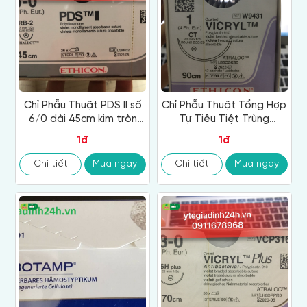
Chỉ Phẫu Thuật PDS II số
Chỉ Phẫu Thuật Tổng Hợp
6/0 dài 45cm kim tròn
Tự Tiêu Tiệt Trùng
đầu tròn plus dài 13mm,
VICRYL™ ( Polyglactin ) 1
1đ
1đ
1/3C
W9431
Chi tiết
Mua ngay
Chi tiết
Mua ngay