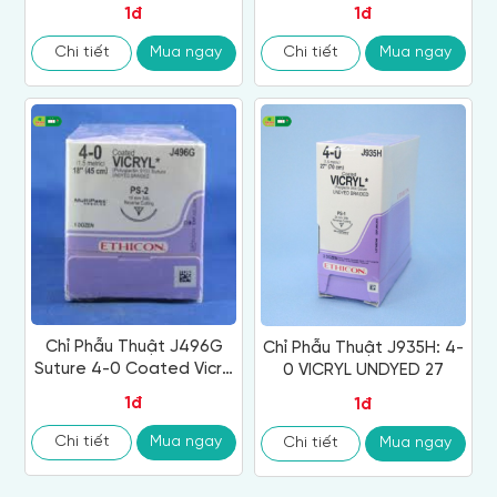
1đ
1đ
Chi tiết
Mua ngay
Chi tiết
Mua ngay
Chỉ Phẫu Thuật J496G
Chỉ Phẫu Thuật J935H: 4-
Suture 4-0 Coated Vicryl
0 VICRYL UNDYED 27
18
1đ
1đ
Chi tiết
Mua ngay
Chi tiết
Mua ngay