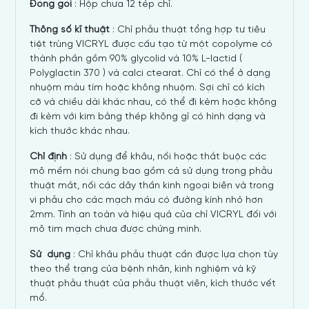
Đóng gói
: Hộp chưa 12 tép chỉ.
Thông số kĩ thuật
: Chỉ phẫu thuật tổng hợp tư tiêu
tiệt trùng VICRYL được cấu tạo từ một copolyme có
thành phần gồm 90% glycolid và 10% L-lactid (
Polyglactin 370 ) và calci ctearat. Chỉ có thể ở dạng
nhuộm màu tím hoặc không nhuộm. Sợi chỉ có kích
cỡ và chiều dài khác nhau, có thể đi kèm hoặc không
đi kèm với kim bằng thép không gỉ có hình dạng và
kích thước khác nhau.
Chỉ định
: Sử dụng để khâu, nối hoặc thắt buộc các
mô mềm nói chung bao gồm cả sử dụng trong phẫu
thuật mắt, nối các dây thần kinh ngoại biên và trong
vi phẫu cho các mạch máu có đường kính nhỏ hơn
2mm. Tính an toàn và hiệu quả của chỉ VICRYL đối với
mô tim mạch chưa được chứng minh.
Sử dụng
: Chỉ khâu phẫu thuật cần được lựa chọn tùy
theo thể trạng của bệnh nhân, kinh nghiệm và kỹ
thuật phẫu thuật của phẫu thuật viên, kích thước vết
mổ.