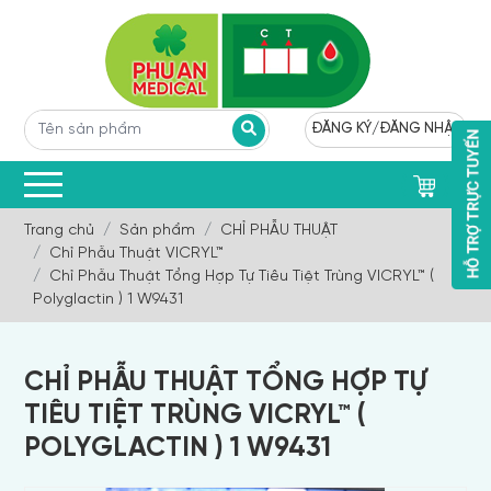
ĐĂNG KÝ
/
ĐĂNG NHẬP
0
Trang chủ
Sản phẩm
CHỈ PHẪU THUẬT
Chỉ Phẫu Thuật VICRYL™
Chỉ Phẫu Thuật Tổng Hợp Tự Tiêu Tiệt Trùng VICRYL™ (
Polyglactin ) 1 W9431
CHỈ PHẪU THUẬT TỔNG HỢP TỰ
TIÊU TIỆT TRÙNG VICRYL™ (
POLYGLACTIN ) 1 W9431