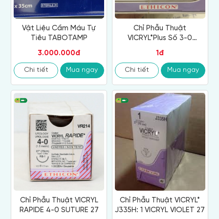
Vật Liệu Cầm Máu Tự
Chỉ Phẫu Thuật
Tiêu TABOTAMP
VICRYL*Plus Số 3-0
VCP316H
3.000.000đ
1đ
Chi tiết
Mua ngay
Chi tiết
Mua ngay
Chỉ Phẫu Thuật VICRYL
Chỉ Phẫu Thuật VICRYL*
RAPIDE 4-0 SUTURE 27
J335H: 1 VICRYL VIOLET 27