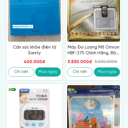
Cân sức khỏe điện tử
Máy Đo Lượng Mỡ Omron
Sanity
HBF-375 Chính Hãng, Bộ Y
Tế Khuyên Dùng‎
400.000đ
3.850.000đ
5.000.000đ
Chi tiết
Mua ngay
Chi tiết
Mua ngay