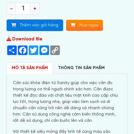
-
+
Thêm vào giỏ hàng
Mua ngay
Download file
Share
Facebook
Twitter
Messenger
Copy
Link
MÔ TẢ SẢN PHẨM
THÔNG TIN SẢN PHẨM
Cân sức khỏe điện tử Sanity giúp cho việc cân đo
trọng lượng cơ thể người chính xác hơn. Cân được
thiết kế độc đáo với chất liệu mặt kính cao cấp chịu
lực tốt, trọng lượng nhẹ, giúp việc làm sạch và di
chuyển cân cũng trở nên dễ dàng và nhanh chóng
hơn. Cân sử dụng công nghệ cảm biến thông minh,
rất dễ sử dụng, chỉ cần bước lên và cân.
Với thiết kế siêu mỏng đầy tinh tế cùng màu sắc