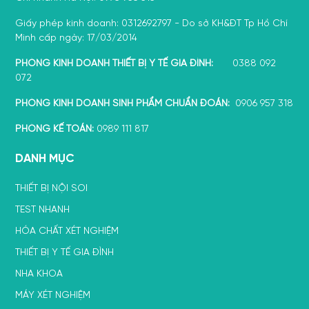
Giấy phép kinh doanh: 0312692797 - Do sở KH&ĐT Tp Hồ Chí
Minh cấp ngày: 17/03/2014
PHÒNG KINH DOANH THIẾT BỊ Y TẾ GIA ĐÌNH:
0388 092
072
PHÒNG KINH DOANH SINH PHẨM CHUẨN ĐOÁN:
0906 957 318
PHÒNG KẾ TOÁN:
0989 111 817
DANH MỤC
THIẾT BỊ NỘI SOI
TEST NHANH
HÓA CHẤT XÉT NGHIỆM
THIẾT BỊ Y TẾ GIA ĐÌNH
NHA KHOA
MÁY XÉT NGHIỆM