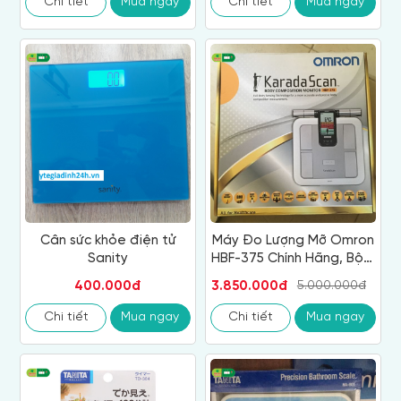
Chi tiết
Mua ngay
Chi tiết
Mua ngay
Cân sức khỏe điện tử
Máy Đo Lượng Mỡ Omron
Sanity
HBF-375 Chính Hãng, Bộ Y
Tế Khuyên Dùng‎
400.000đ
3.850.000đ
5.000.000đ
Chi tiết
Mua ngay
Chi tiết
Mua ngay