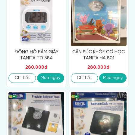
ĐỒNG HỒ BẤM GIÂY
CÂN SỨC KHỎE CƠ HỌC
TANITA TD 384
TANITA HA 801
280.000đ
280.000đ
Chi tiết
Mua ngay
Chi tiết
Mua ngay