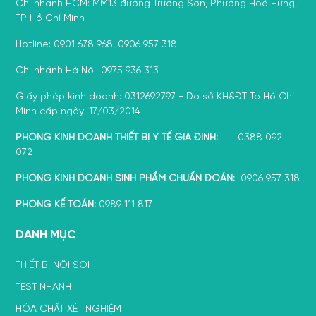
Chi nhánh HCM: MM13 đường Trường Sơn, Phường Hoà Hưng,
TP Hồ Chí Minh
Hotline: 0901 678 968, 0906 957 318
Chi nhánh Hà Nội: 0975 936 313
Giấy phép kinh doanh: 0312692797 - Do sở KH&ĐT Tp Hồ Chí
Minh cấp ngày: 17/03/2014
PHÒNG KINH DOANH THIẾT BỊ Y TẾ GIA ĐÌNH:
0388 092
072
PHÒNG KINH DOANH SINH PHẨM CHUẨN ĐOÁN:
0906 957 318
PHÒNG KẾ TOÁN:
0989 111 817
DANH MỤC
THIẾT BỊ NỘI SOI
TEST NHANH
HÓA CHẤT XÉT NGHIỆM