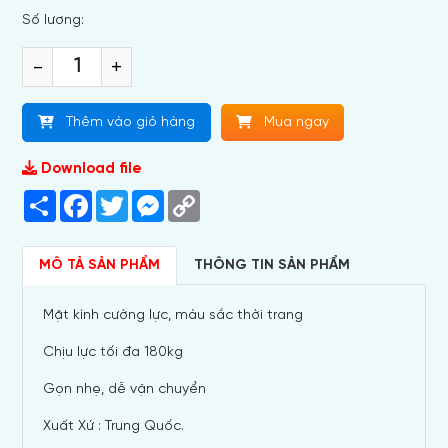
Số lương:
-
+
Thêm vào giỏ hàng
Mua ngay
Download file
Share
Facebook
Twitter
Messenger
Copy
Link
MÔ TẢ SẢN PHẨM
THÔNG TIN SẢN PHẨM
Mặt kính cường lực, màu sắc thời trang
Chịu lực tối đa 180kg
Gọn nhẹ, dễ vận chuyển
Xuất Xứ : Trung Quốc.