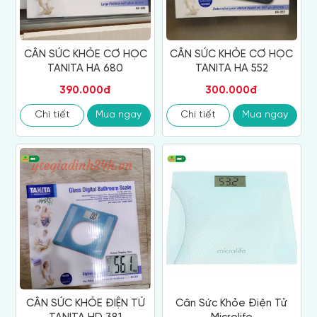
CÂN SỨC KHỎE CƠ HỌC
CÂN SỨC KHỎE CƠ HỌC
TANITA HA 680
TANITA HA 552
390.000đ
300.000đ
Chi tiết
Mua ngay
Chi tiết
Mua ngay
CÂN SỨC KHỎE ĐIỆN TỬ
Cân Sức Khỏe Điện Tử