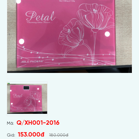
Q/XH001-2016
Mã:
153.000đ
Giá:
180.000đ