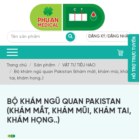
ĐĂNG KÝ
/
ĐĂNG NHẬP
0
Trang chủ
Sản phẩm
VẬT TƯ TIÊU HAO
Bộ khám ngũ quan Pakistan (khám mắt, khám mũi, khám
tai, khám họng..)
BỘ KHÁM NGŨ QUAN PAKISTAN
(KHÁM MẮT, KHÁM MŨI, KHÁM TAI,
KHÁM HỌNG..)