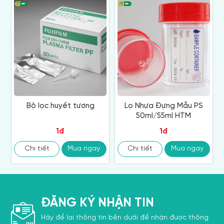
Bộ lọc huyết tương
Lọ Nhựa Đựng Mẫu PS
50ml/55ml HTM
1đ
1đ
Chi tiết
Mua ngay
Chi tiết
Mua ngay
ĐĂNG KÝ NHẬN TIN
Hãy để lại thông tin bên dưới để nhận được thông