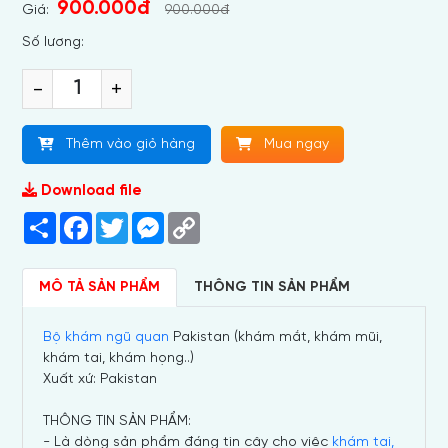
900.000đ
Giá:
900.000đ
Số lương:
-
+
Thêm vào giỏ hàng
Mua ngay
Download file
Share
Facebook
Twitter
Messenger
Copy
Link
MÔ TẢ SẢN PHẨM
THÔNG TIN SẢN PHẨM
Bộ khám ngũ quan
Pakistan (khám mắt, khám mũi,
khám tai, khám họng..)
Xuất xứ:
Pakistan
THÔNG TIN SẢN PHẨM:
- Là dòng sản phẩm đáng tin cậy cho việc
khám tai,