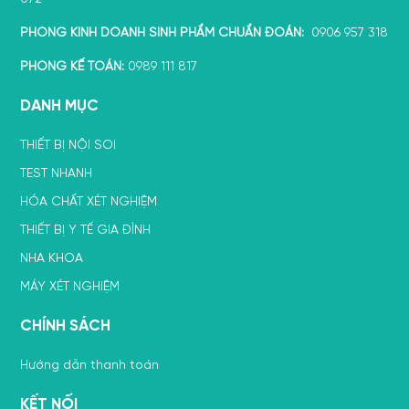
PHÒNG KINH DOANH SINH PHẨM CHUẨN ĐOÁN:
0906 957 318
PHÒNG KẾ TOÁN:
0989 111 817
DANH MỤC
THIẾT BỊ NỘI SOI
TEST NHANH
HÓA CHẤT XÉT NGHIỆM
THIẾT BỊ Y TẾ GIA ĐÌNH
NHA KHOA
MÁY XÉT NGHIỆM
CHÍNH SÁCH
Hướng dẫn thanh toán
KẾT NỐI