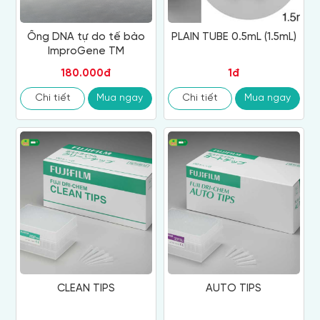
Ống DNA tự do tế bào
PLAIN TUBE 0.5mL (1.5mL)
ImproGene TM
180.000đ
1đ
Chi tiết
Mua ngay
Chi tiết
Mua ngay
CLEAN TIPS
AUTO TIPS