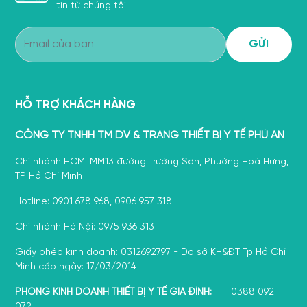
tin từ chúng tôi
HỖ TRỢ KHÁCH HÀNG
CÔNG TY TNHH TM DV & TRANG THIẾT BỊ Y TẾ PHÚ AN
Chi nhánh HCM: MM13 đường Trường Sơn, Phường Hoà Hưng,
TP Hồ Chí Minh
Hotline: 0901 678 968, 0906 957 318
Chi nhánh Hà Nội: 0975 936 313
Giấy phép kinh doanh: 0312692797 - Do sở KH&ĐT Tp Hồ Chí
Minh cấp ngày: 17/03/2014
PHÒNG KINH DOANH THIẾT BỊ Y TẾ GIA ĐÌNH:
0388 092
072