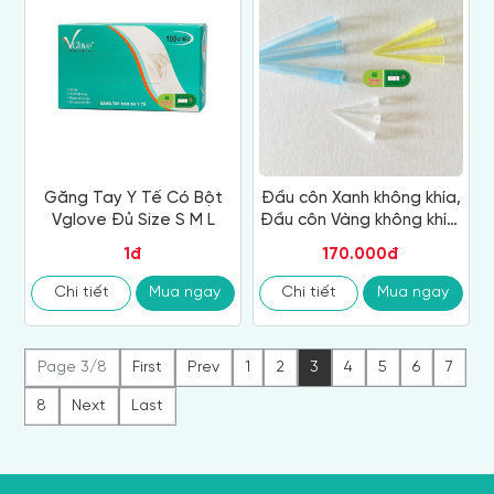
Găng Tay Y Tế Có Bột
Đầu côn Xanh không khía,
Vglove Đủ Size S M L
Đầu côn Vàng không khía,
Đầu côn Trắng
1đ
170.000đ
Chi tiết
Mua ngay
Chi tiết
Mua ngay
Page 3/8
First
Prev
1
2
3
4
5
6
7
8
Next
Last