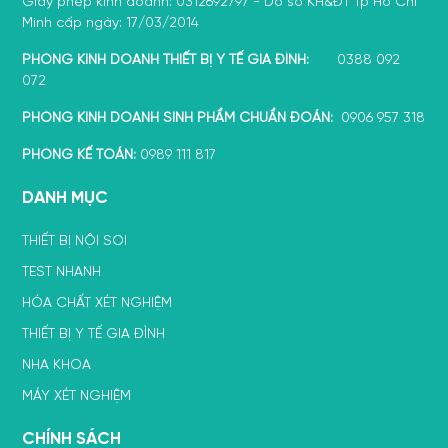
Giấy phép kinh doanh: 0312692797 - Do sở KH&ĐT Tp Hồ Chí
Minh cấp ngày: 17/03/2014
PHÒNG KINH DOANH THIẾT BỊ Y TẾ GIA ĐÌNH:
0388 092
072
PHÒNG KINH DOANH SINH PHẨM CHUẨN ĐOÁN:
0906 957 318
PHÒNG KẾ TOÁN:
0989 111 817
DANH MỤC
THIẾT BỊ NỘI SOI
TEST NHANH
HÓA CHẤT XÉT NGHIỆM
THIẾT BỊ Y TẾ GIA ĐÌNH
NHA KHOA
MÁY XÉT NGHIỆM
CHÍNH SÁCH