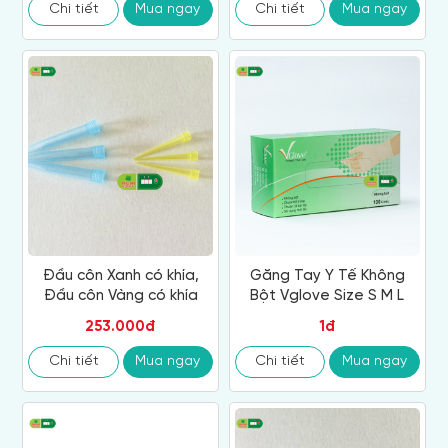
Chi tiết
Mua ngay
Chi tiết
Mua ngay
Đầu côn Xanh có khía,
Găng Tay Y Tế Không
Đầu côn Vàng có khía
Bột Vglove Size S M L
253.000đ
1đ
Chi tiết
Mua ngay
Chi tiết
Mua ngay