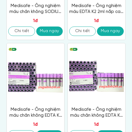
Medisafe - Ống nghiệm
Medisafe - Ống nghiệm
máu chân không SODIUM
máu EDTA K2 2ml nắp cao
CITRATE 3,2% 1.8ml
su
1đ
1đ
Chi tiết
Mua ngay
Chi tiết
Mua ngay
Medisafe - Ống nghiệm
Medisafe - Ống nghiệm
máu chân không EDTA K2
máu chân không EDTA K3
2ml
2ml
1đ
1đ