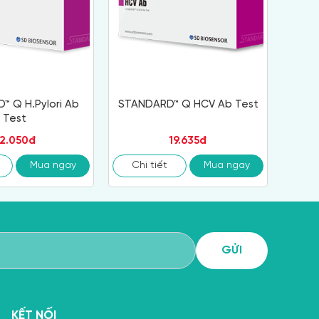
™ Q H.Pylori Ab
STANDARD™ Q HCV Ab Test
Test
2.050đ
19.635đ
Mua ngay
Chi tiết
Mua ngay
KẾT NỐI