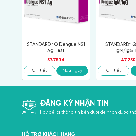
STANDARD™ Q Dengue NS1
STANDARD™ Q
Ag Test
IgM/IgG 
57.750đ
47.25
Chi tiết
Mua ngay
Chi tiết
ĐĂNG KÝ NHẬN TIN
Hãy để lại thông tin bên dưới để nhận được thô
HỖ TRỢ KHÁCH HÀNG