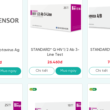
STANDARD™ Q HIV 1/2 Ab 3-
STANDARD™ 
tavirus Ag
Line Test
26.460đ
7
đ
Chi tiết
Mua ngay
Chi tiết
Mua ngay