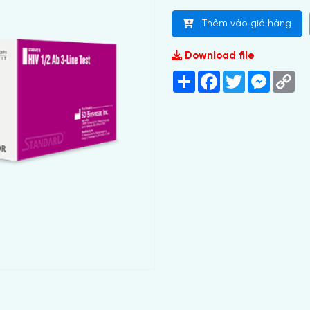
Thêm vào giỏ hàng
Download file
Share
Facebook
Twitter
Messeng
Co
Lin