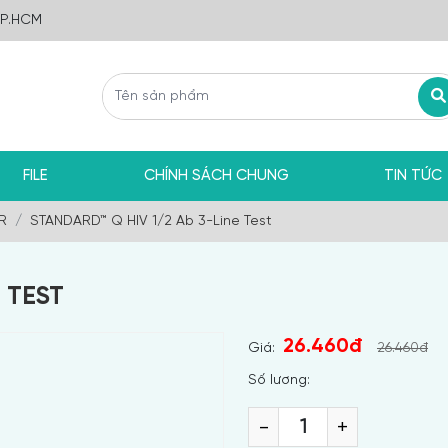
TP.HCM
FILE
CHÍNH SÁCH CHUNG
TIN TỨC
R
STANDARD™ Q HIV 1/2 Ab 3-Line Test
 TEST
26.460đ
Giá:
26.460đ
Số lương:
-
+