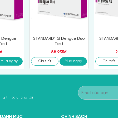
 Dengue
STANDARD™ Q Dengue Duo
STANDARD
Test
Test
0đ
88.935đ
2
Mua ngay
Chi tiết
Mua ngay
Chi tiết
ng tin từ chúng tôi
DANH MỤC
CHÍNH SÁCH