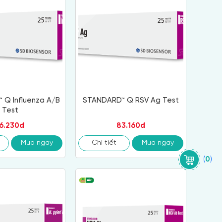
Q Influenza A/B
STANDARD™ Q RSV Ag Test
Test
6.230đ
83.160đ
Mua ngay
Chi tiết
Mua ngay
(
0
)