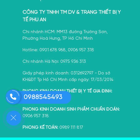
CÔNG TY TNHH TM DV & TRANG THIẾT BỊ Y
TẾ PHÚ AN
Chi nhánh HCM: MM13 đường Trường Sơn,
Phường Hoà Hưng, TP Hồ Chí Minh
Hotline: 0901 678 968, 0906 957 318
Chi nhánh Hà Nội: 0975 936 313
Giấy phép kinh doanh: 0312692797 - Do sở
KH&ĐT Tp Hồ Chí Minh cấp ngày: 17/03/2014
PHÒNG KINH DOANH THIẾT BỊ Y TẾ GIA ĐÌNH:
0988545493
0388 092 072
PHÒNG KINH DOANH SINH PHẨM CHUẨN ĐOÁN:
0906 957 318
PHÒNG KẾ TOÁN:
0989 111 817