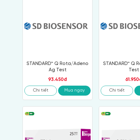
STANDARD™ Q Rota/Adeno
STANDARD™ Q Ro
Ag Test
Test
93.450đ
61.950
Chi tiết
Mua ngay
Chi tiết