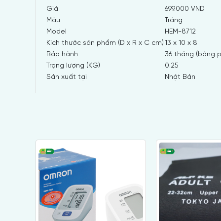
Giá
699.000 VND
Màu
Trắng
Model
HEM-8712
Kích thước sản phẩm (D x R x C cm)
13 x 10 x 8
Bảo hành
36 tháng (bằng 
Trọng lượng (KG)
0.25
Sản xuất tại
Nhật Bản