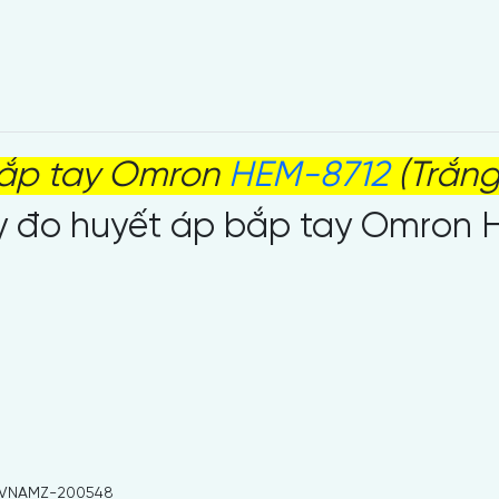
bắp tay Omron
HEM-8712
(Trắng
 đo huyết áp bắp tay Omron H
VNAMZ-200548