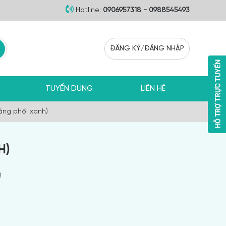
Hotline:
0906957318 - 0988545493
ĐĂNG KÝ
/
ĐĂNG NHẬP
TUYỂN DỤNG
LIÊN HỆ
ắng phối xanh)
H)
đ