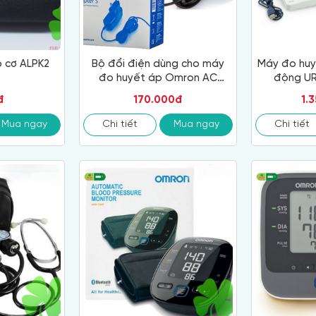
 cơ ALPK2
Bộ đổi điện dùng cho máy
Máy đo huy
đo huyết áp Omron AC
động UR
Adapter
đ
170.000đ
1.
Mua ngay
Chi tiết
Mua ngay
Chi tiết