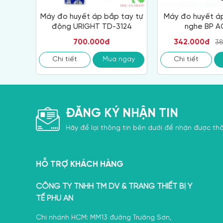
Máy đo huyết áp bắp tay tự
Máy đo huyết áp
động URIGHT TD-3124
nghe BP A
700.000đ
342.000đ
3
Chi tiết
Mua ngay
Chi tiết
ĐĂNG KÝ NHẬN TIN
Hãy để lại thông tin bên dưới để nhận được thô
HỖ TRỢ KHÁCH HÀNG
CÔNG TY TNHH TM DV & TRANG THIẾT BỊ Y
TẾ PHÚ AN
Chi nhánh HCM: MM13 đường Trường Sơn,