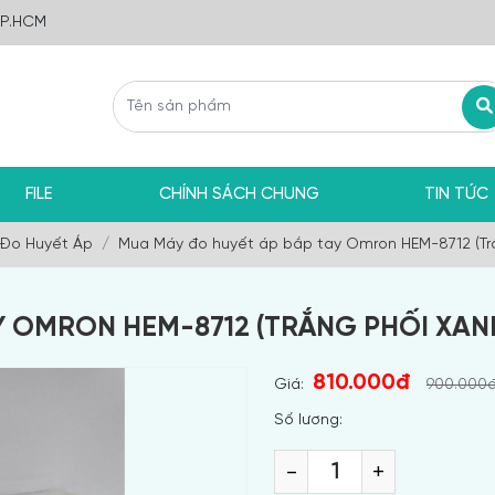
TP.HCM
FILE
CHÍNH SÁCH CHUNG
TIN TỨC
Đo Huyết Áp
Mua Máy đo huyết áp bắp tay Omron HEM-8712 (Tr
Y OMRON HEM-8712 (TRẮNG PHỐI XAN
810.000đ
Giá:
900.000
Số lương:
-
+