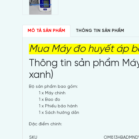
MÔ TẢ SẢN PHẨM
THÔNG TIN SẢN PHẨM
Mua Máy đo huyết áp 
Thông tin sản phẩm Máy
xanh)
Bộ sản phẩm bao gồm:
1 x Máy chính
1 x Bao đo
1 x Phiếu bảo hành
1 x Sách hướng dẫn
Đặc điểm chính:
SKU
OM813HBADMND