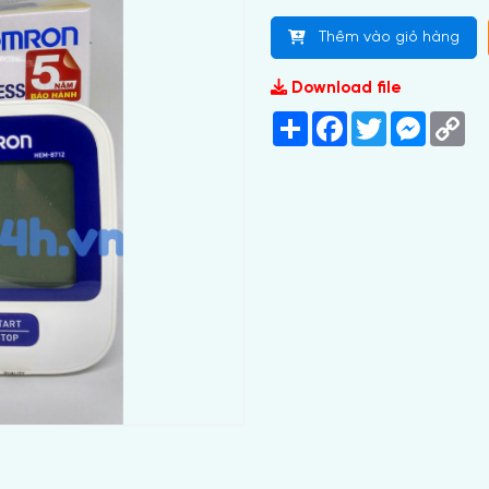
Thêm vào giỏ hàng
Download file
Share
Facebook
Twitter
Messeng
Co
Lin