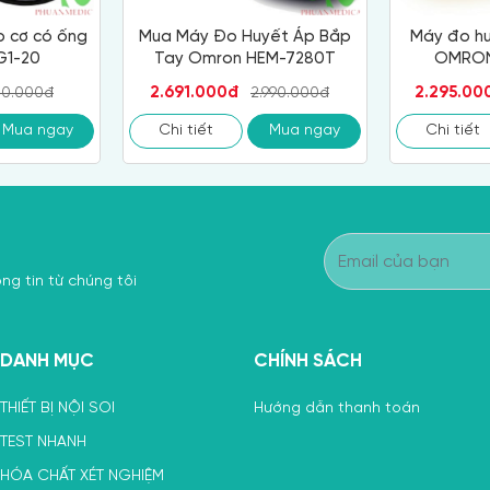
 cơ có ống
Mua Máy Đo Huyết Áp Bắp
Máy đo hu
G1-20
Tay Omron HEM-7280T
OMRON
2.691.000đ
2.295.00
80.000đ
2.990.000đ
Mua ngay
Chi tiết
Mua ngay
Chi tiết
ng tin từ chúng tôi
DANH MỤC
CHÍNH SÁCH
THIẾT BỊ NỘI SOI
Hướng dẫn thanh toán
TEST NHANH
HÓA CHẤT XÉT NGHIỆM