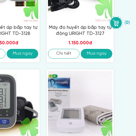
(
0
)
ết áp bắp tay tự
Máy đo huyết áp bắp tay tự
IGHT TD-3128
động URIGHT TD-3127
350.000đ
1.150.000đ
Mua ngay
Chi tiết
Mua ngay