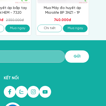
yết áp bắp tay
Mua Máy đo huyết áp
 HEM - 7320
Microlife BP 3NZ1 - 1P
0đ
740.000đ
2.550.000đ
Mua ngay
Chi tiết
Mua ngay
KẾT NỐI