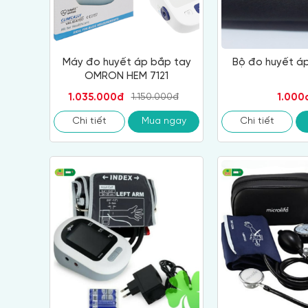
Máy đo huyết áp bắp tay
Bộ đo huyết áp
OMRON HEM 7121
1.035.000đ
1.000
1.150.000đ
Chi tiết
Mua ngay
Chi tiết