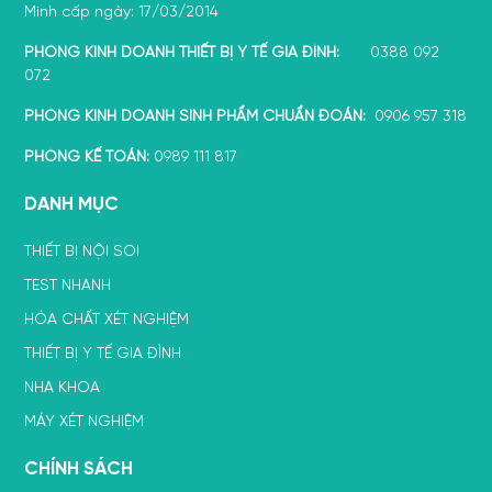
Minh cấp ngày: 17/03/2014
PHÒNG KINH DOANH THIẾT BỊ Y TẾ GIA ĐÌNH:
0388 092
072
PHÒNG KINH DOANH SINH PHẨM CHUẨN ĐOÁN:
0906 957 318
PHÒNG KẾ TOÁN:
0989 111 817
DANH MỤC
THIẾT BỊ NỘI SOI
TEST NHANH
HÓA CHẤT XÉT NGHIỆM
THIẾT BỊ Y TẾ GIA ĐÌNH
NHA KHOA
MÁY XÉT NGHIỆM
CHÍNH SÁCH