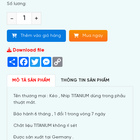
Số lương:
-
+
Thêm vào giỏ hàng
Mua ngay
Download file
Share
Facebook
Twitter
Messenger
Copy
Link
MÔ TẢ SẢN PHẨM
THÔNG TIN SẢN PHẨM
Tên thương mại : Kéo , Nhíp TITANIUM dùng trong phẫu
thuật mắt.
Bảo hành 6 tháng , 1 đổi 1 trong vòng 7 ngày
Chât liệu TITANIUM không rỉ sét
Được sản xuất tại Germany .