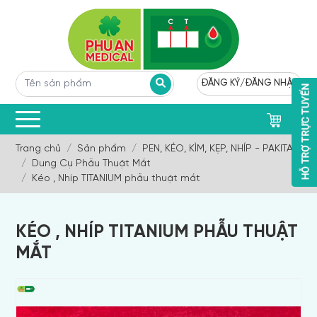
ĐĂNG KÝ
/
ĐĂNG NHẬP
0
Trang chủ
Sản phẩm
PEN, KÉO, KÌM, KẸP, NHÍP - PAKITAN
Dung Cụ Phẫu Thuật Mắt
Kéo , Nhíp TITANIUM phẫu thuật mắt
KÉO , NHÍP TITANIUM PHẪU THUẬT
MẮT