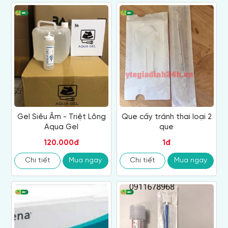
Gel Siêu Âm - Triệt Lông
Que cấy tránh thai loại 2
Aqua Gel
que
120.000đ
1đ
Chi tiết
Mua ngay
Chi tiết
Mua ngay