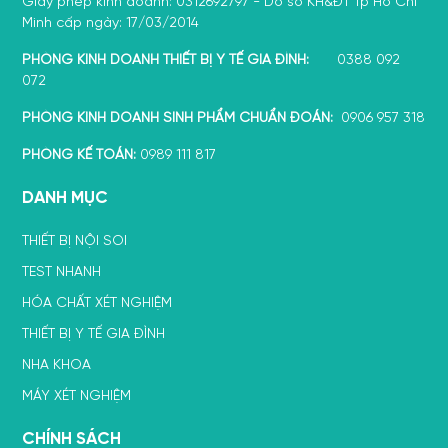
Giấy phép kinh doanh: 0312692797 - Do sở KH&ĐT Tp Hồ Chí
Minh cấp ngày: 17/03/2014
PHÒNG KINH DOANH THIẾT BỊ Y TẾ GIA ĐÌNH:
0388 092
072
PHÒNG KINH DOANH SINH PHẨM CHUẨN ĐOÁN:
0906 957 318
PHÒNG KẾ TOÁN:
0989 111 817
DANH MỤC
THIẾT BỊ NỘI SOI
TEST NHANH
HÓA CHẤT XÉT NGHIỆM
THIẾT BỊ Y TẾ GIA ĐÌNH
NHA KHOA
MÁY XÉT NGHIỆM
CHÍNH SÁCH