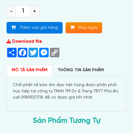
-
+
Thêm vào giỏ hàng
Mua ngay
Download file
Share
Facebook
Twitter
Messenger
Copy
Link
MÔ TẢ SẢN PHẨM
THÔNG TIN SẢN PHẨM
Chổi phết tế bào âm đạo tiệt trùng được phân phối
trực tiếp tại công ty TNHH TM Dv & Trang TBYT Phú An,
call 0989927318 để có được giá tốt nhất
Sản Phẩm Tương Tự