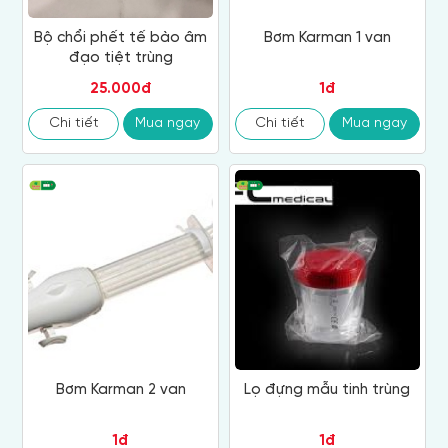
Bộ chổi phết tế bào âm
Bơm Karman 1 van
đạo tiệt trùng
25.000đ
1đ
Chi tiết
Mua ngay
Chi tiết
Mua ngay
Bơm Karman 2 van
Lọ đựng mẫu tinh trùng
1đ
1đ