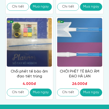
Chi tiết
Mua ngay
Chi tiết
Mua ngay
Chổi phết tế bào âm
CHỔI PHẾT TẾ BÀO ÂM
đạo tiệt trùng
ĐẠO HÀ LAN
4.000đ
26.000đ
Chi tiết
Mua ngay
Chi tiết
Mua ngay