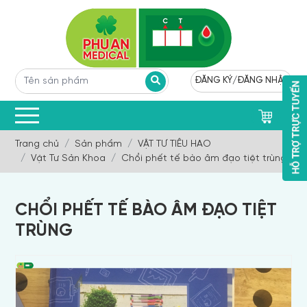
ĐĂNG KÝ
/
ĐĂNG NHẬP
0
Trang chủ
Sản phẩm
VẬT TƯ TIÊU HAO
Vật Tư Sản Khoa
Chổi phết tế bào âm đạo tiệt trùng
CHỔI PHẾT TẾ BÀO ÂM ĐẠO TIỆT
TRÙNG