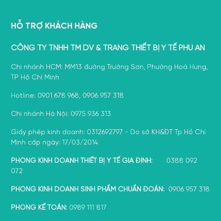
HỖ TRỢ KHÁCH HÀNG
CÔNG TY TNHH TM DV & TRANG THIẾT BỊ Y TẾ PHÚ AN
Chi nhánh HCM: MM13 đường Trường Sơn, Phường Hoà Hưng,
TP Hồ Chí Minh
Hotline: 0901 678 968, 0906 957 318
Chi nhánh Hà Nội: 0975 936 313
Giấy phép kinh doanh: 0312692797 - Do sở KH&ĐT Tp Hồ Chí
Minh cấp ngày: 17/03/2014
PHÒNG KINH DOANH THIẾT BỊ Y TẾ GIA ĐÌNH:
0388 092
072
PHÒNG KINH DOANH SINH PHẨM CHUẨN ĐOÁN:
0906 957 318
PHÒNG KẾ TOÁN:
0989 111 817