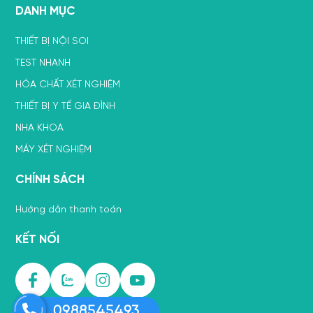
DANH MỤC
THIẾT BỊ NỘI SOI
TEST NHANH
HÓA CHẤT XÉT NGHIỆM
THIẾT BỊ Y TẾ GIA ĐÌNH
NHA KHOA
MÁY XÉT NGHIỆM
CHÍNH SÁCH
Hướng dẫn thanh toán
KẾT NỐI
0988545493