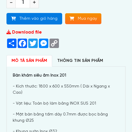
-
+
Thêm vào giỏ hàng
Mua ngay
Download file
Share
Facebook
Twitter
Messenger
Copy
Link
MÔ TẢ SẢN PHẨM
THÔNG TIN SẢN PHẨM
Bàn khám siêu âm Inox 201
- Kích thước: 1800 x 600 x 550mm ( Dài x Ngang x
Cao)
- Vật liệu: Toàn bộ làm bằng INOX SUS 201
- Mặt bàn bằng tấm dày 0.7mm được bọc bằng
khung Ø25
- Khung sườn Inox Ø32