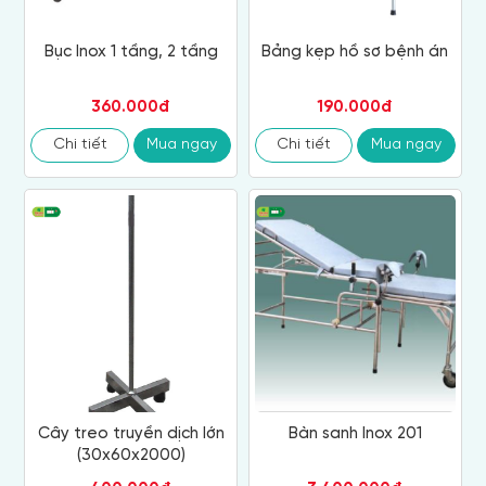
Bục Inox 1 tầng, 2 tầng
Bảng kẹp hồ sơ bệnh án
360.000đ
190.000đ
Chi tiết
Mua ngay
Chi tiết
Mua ngay
Cây treo truyền dịch lớn
Bàn sanh Inox 201
(30x60x2000)