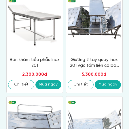
Bàn khám tiểu phẫu Inox
Giường 2 tay quay Inox
201
201 vạc tấm liền có bàn
ăn, thanh chắn, bánh xe
2.300.000đ
5.300.000đ
Chi tiết
Mua ngay
Chi tiết
Mua ngay