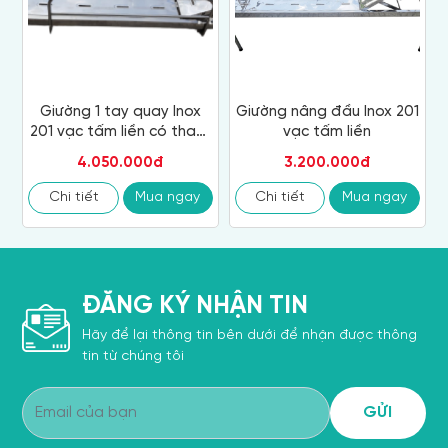
Giường 1 tay quay Inox
Giường nâng đầu Inox 201
201 vạc tấm liền có thanh
vạc tấm liền
chắn, bánh xe
4.050.000đ
3.200.000đ
Chi tiết
Mua ngay
Chi tiết
Mua ngay
ĐĂNG KÝ NHẬN TIN
Hãy để lại thông tin bên dưới để nhận được thông
tin từ chúng tôi