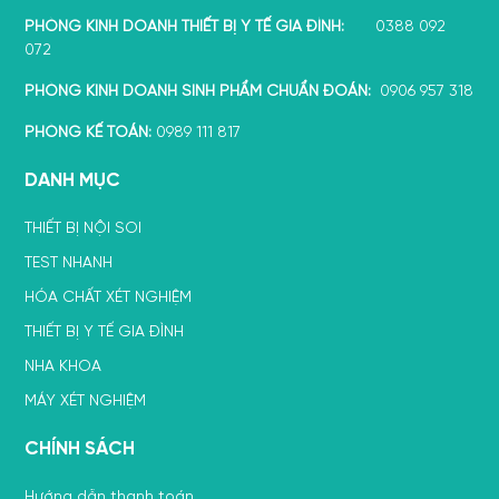
PHÒNG KINH DOANH THIẾT BỊ Y TẾ GIA ĐÌNH:
0388 092
072
PHÒNG KINH DOANH SINH PHẨM CHUẨN ĐOÁN:
0906 957 318
PHÒNG KẾ TOÁN:
0989 111 817
DANH MỤC
THIẾT BỊ NỘI SOI
TEST NHANH
HÓA CHẤT XÉT NGHIỆM
THIẾT BỊ Y TẾ GIA ĐÌNH
NHA KHOA
MÁY XÉT NGHIỆM
CHÍNH SÁCH
Hướng dẫn thanh toán