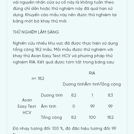
vài nguyên nhân của sự cố này là không tuân theo
đúng chỉ dẫn hoặc thử nghiệm này đã quá hạn sử
dụng. Khuyến cáo mẫu này nên được thử nghiệm lại
bằng một bộ khay thử mới.
THỬ NGHIỆM LÂM SÀNG
Nghiên cứu nhiều khu vực đã được thực hiện sử dụng
tổng cộng 182 mẫu. Mỗi mẫu được thử nghiệm với
khay thử Asan Easy Test HCV và phương pháp thử
nghiệm RIA. Kết quả được tóm tắt trong bảng sau:
RIA
n= 182
Dương tính
Âm tính
Tổng cộng
Dương tính
82
1
83
Asan
Easy Test
Âm tính
0
99
99
HCV
Tổng cộng
82
100
182
Độ nhạy tương đối: 100 %, độ đặc hiệu tương đối: 99