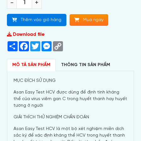
-
+
Thêm vào giỏ hàng
Mua ngay
Download file
Share
Facebook
Twitter
Messenger
Copy
Link
MÔ TẢ SẢN PHẨM
THÔNG TIN SẢN PHẨM
MỤC ĐÍCH SỬ DỤNG
Asan Easy Test HCV được dùng để định tính kháng
thể của virus viêm gan C trong huyết thanh hay huyết
tương ở người
GIẢI THÍCH THỬ NGHIỆM CHẨN ĐOÁN
Asan Easy Test HCV là một bộ xét nghiệm miễn dịch
sắc ký để xác định kháng thể HCV trong huyết thanh