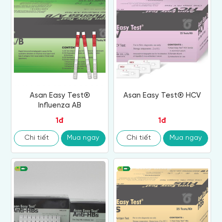
Asan Easy Test®
Asan Easy Test® HCV
Influenza AB
1đ
1đ
Chi tiết
Mua ngay
Chi tiết
Mua ngay