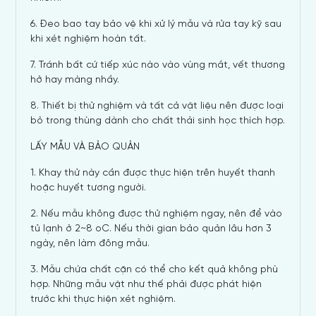
6. Đeo bao tay bảo vệ khi xử lý mẫu và rửa tay kỹ sau
khi xét nghiệm hoàn tất.
7. Tránh bất cứ tiếp xúc nào vào vùng mắt, vết thương
hở hay màng nhầy.
8. Thiết bị thử nghiệm và tất cả vật liệu nên được loại
bỏ trong thùng dành cho chất thải sinh học thích hợp.
LẤY MẪU VÀ BẢO QUẢN
1. Khay thử này cần được thực hiện trên huyết thanh
hoặc huyết tương người.
2. Nếu mẫu không được thử nghiệm ngay, nên để vào
tủ lạnh ở 2~8 oC. Nếu thời gian bảo quản lâu hơn 3
ngày, nên làm đông mẫu.
3. Mẫu chứa chất cặn có thể cho kết quả không phù
hợp. Những mẫu vật như thế phải được phát hiện
trước khi thực hiện xét nghiệm.