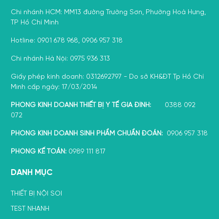
Chi nhánh HCM: MM13 đường Trường Sơn, Phường Hoà Hưng,
TP Hồ Chí Minh
Hotline: 0901 678 968, 0906 957 318
Chi nhánh Hà Nội: 0975 936 313
Giấy phép kinh doanh: 0312692797 - Do sở KH&ĐT Tp Hồ Chí
Minh cấp ngày: 17/03/2014
PHÒNG KINH DOANH THIẾT BỊ Y TẾ GIA ĐÌNH:
0388 092
072
PHÒNG KINH DOANH SINH PHẨM CHUẨN ĐOÁN:
0906 957 318
PHÒNG KẾ TOÁN:
0989 111 817
DANH MỤC
THIẾT BỊ NỘI SOI
TEST NHANH