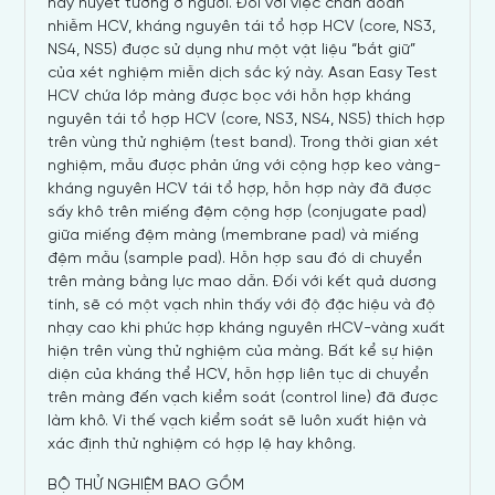
hay huyết tương ở người. Đối với việc chẩn đoán
nhiễm HCV, kháng nguyên tái tổ hợp HCV (core, NS3,
NS4, NS5) được sử dụng như một vật liệu “bắt giữ”
của xét nghiệm miễn dịch sắc ký này. Asan Easy Test
HCV chứa lớp màng được bọc với hỗn hợp kháng
nguyên tái tổ hợp HCV (core, NS3, NS4, NS5) thích hợp
trên vùng thử nghiệm (test band). Trong thời gian xét
nghiệm, mẫu được phản ứng với cộng hợp keo vàng-
kháng nguyên HCV tái tổ hợp, hỗn hợp này đã được
sấy khô trên miếng đệm cộng hợp (conjugate pad)
giữa miếng đệm màng (membrane pad) và miếng
đệm mẫu (sample pad). Hỗn hợp sau đó di chuyển
trên màng bằng lực mao dẫn. Đối với kết quả dương
tính, sẽ có một vạch nhìn thấy với độ đặc hiệu và độ
nhạy cao khi phức hợp kháng nguyên rHCV-vàng xuất
hiện trên vùng thử nghiệm của màng. Bất kể sự hiện
diện của kháng thể HCV, hỗn hợp liên tục di chuyển
trên màng đến vạch kiểm soát (control line) đã được
làm khô. Vì thế vạch kiểm soát sẽ luôn xuất hiện và
xác định thử nghiệm có hợp lệ hay không.
BỘ THỬ NGHIỆM BAO GỒM