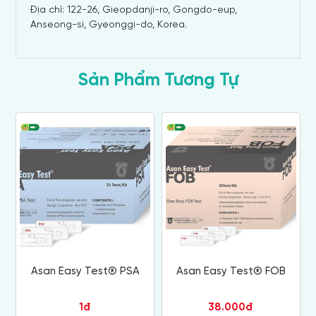
Địa chỉ: 122-26, Gieopdanji-ro, Gongdo-eup,
Anseong-si, Gyeonggi-do, Korea.
Sản Phẩm Tương Tự
Asan Easy Test® PSA
Asan Easy Test® FOB
1đ
38.000đ