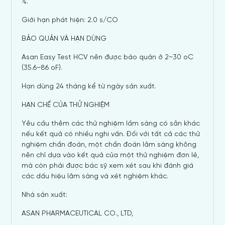
%.
Giới hạn phát hiện: 2.0 s/CO
BẢO QUẢN VÀ HẠN DÙNG
Asan Easy Test HCV nên được bảo quản ở 2~30
o
C
(35.6~86
o
F).
Hạn dùng 24 tháng kể từ ngày sản xuất.
HẠN CHẾ CỦA THỬ NGHIỆM
Yêu cầu thêm các thử nghiệm lầm sàng có sẵn khác
nếu kết quả có nhiều nghi vấn. Đối với tất cả các thử
nghiệm chẩn đoán, một chẩn đoán lâm sàng không
nên chỉ dựa vào kết quả của một thử nghiệm đơn lẻ,
mà còn phải được bác sỹ xem xét sau khi đánh giá
các dấu hiệu lâm sàng và xét nghiệm khác.
Nhà sản xuất:
ASAN PHARMACEUTICAL CO., LTD,