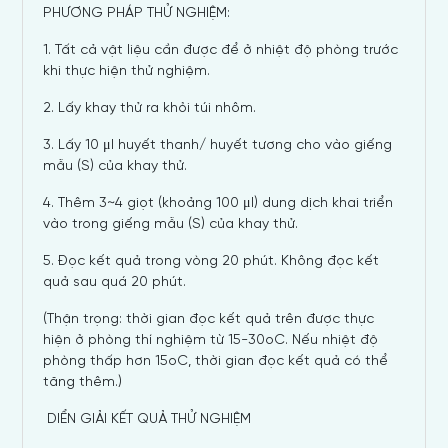
PHƯƠNG PHÁP THỬ NGHIỆM:
1. Tất cả vật liệu cần được để ở nhiệt độ phòng trước
khi thực hiện thử nghiệm.
2. Lấy khay thử ra khỏi túi nhôm.
3. Lấy 10 μl huyết thanh/ huyết tương cho vào giếng
mẫu (S) của khay thử.
4. Thêm 3~4 giọt (khoảng 100 μl) dung dịch khai triển
vào trong giếng mẫu (S) của khay thử.
5. Đọc kết quả trong vòng 20 phút. Không đọc kết
quả sau quá 20 phút.
(
Thận trọng
: thời gian đọc kết quả trên được thực
hiện ở phòng thí nghiệm từ 15-30
o
C. Nếu nhiệt độ
phòng thấp hơn 15
o
C, thời gian đọc kết quả có thể
tăng thêm.)
DIỂN GIẢI KẾT QUẢ THỬ NGHIỆM