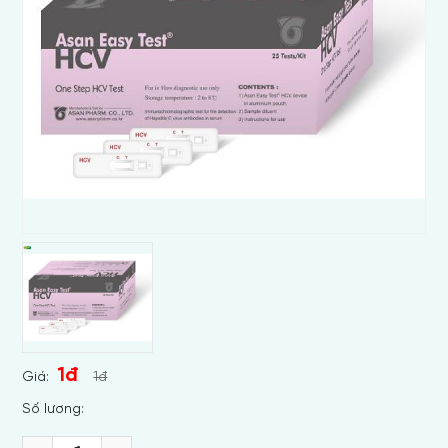
1đ
Giá:
1đ
Số lương: