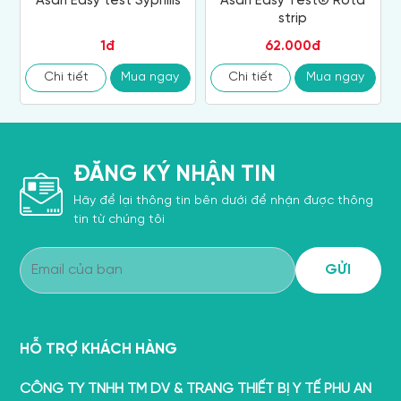
Asan Easy test Syphilis
Asan Easy Test® Rota
strip
1đ
62.000đ
Chi tiết
Mua ngay
Chi tiết
Mua ngay
ĐĂNG KÝ NHẬN TIN
Hãy để lại thông tin bên dưới để nhận được thông
tin từ chúng tôi
HỖ TRỢ KHÁCH HÀNG
CÔNG TY TNHH TM DV & TRANG THIẾT BỊ Y TẾ PHÚ AN